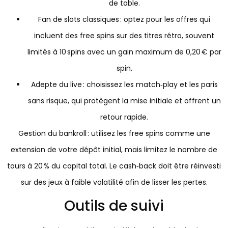
de table.
Fan de slots classiques : optez pour les offres qui
incluent des free spins sur des titres rétro, souvent
limités à 10 spins avec un gain maximum de 0,20 € par
spin.
Adepte du live : choisissez les match‑play et les paris
sans risque, qui protègent la mise initiale et offrent un
retour rapide.
Gestion du bankroll : utilisez les free spins comme une
extension de votre dépôt initial, mais limitez le nombre de
tours à 20 % du capital total. Le cash‑back doit être réinvesti
sur des jeux à faible volatilité afin de lisser les pertes.
Outils de suivi