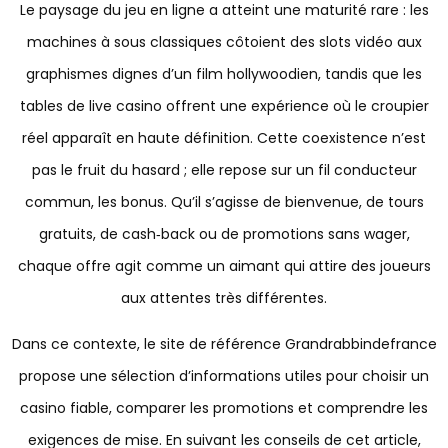
Le paysage du jeu en ligne a atteint une maturité rare : les
machines à sous classiques côtoient des slots vidéo aux
graphismes dignes d’un film hollywoodien, tandis que les
tables de live casino offrent une expérience où le croupier
réel apparaît en haute définition. Cette coexistence n’est
pas le fruit du hasard ; elle repose sur un fil conducteur
commun, les bonus. Qu’il s’agisse de bienvenue, de tours
gratuits, de cash‑back ou de promotions sans wager,
chaque offre agit comme un aimant qui attire des joueurs
aux attentes très différentes.
Dans ce contexte, le site de référence Grandrabbindefrance
propose une sélection d’informations utiles pour choisir un
casino fiable, comparer les promotions et comprendre les
exigences de mise. En suivant les conseils de cet article,