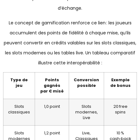
d’échange.
Le concept de gamification renforce ce lien : les joueurs
accumulent des points de fidélité à chaque mise, qu’ils
peuvent convertir en crédits valables sur les slots classiques,
les slots modernes ou les tables live. Un tableau comparatif
illustre cette interopérabilité :
Type de
Points
Conversion
Exemple
jeu
gagnés
possible
de bonus
par € misé
Slots
1,0 point
Slots
20 free
classiques
modernes,
spins
Live
Slots
1,2 point
Live,
10 %
modernes
Classiques
cash‑back