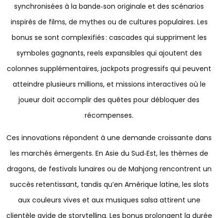
synchronisées à la bande‑son originale et des scénarios
inspirés de films, de mythes ou de cultures populaires. Les
bonus se sont complexifiés : cascades qui suppriment les
symboles gagnants, reels expansibles qui ajoutent des
colonnes supplémentaires, jackpots progressifs qui peuvent
atteindre plusieurs millions, et missions interactives où le
joueur doit accomplir des quêtes pour débloquer des
récompenses.
Ces innovations répondent à une demande croissante dans
les marchés émergents. En Asie du Sud‑Est, les thèmes de
dragons, de festivals lunaires ou de Mahjong rencontrent un
succès retentissant, tandis qu’en Amérique latine, les slots
aux couleurs vives et aux musiques salsa attirent une
clientèle avide de storytelling. Les bonus prolongent la durée