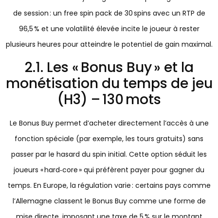
de session : un free spin pack de 30 spins avec un RTP de
96,5 % et une volatilité élevée incite le joueur à rester
plusieurs heures pour atteindre le potentiel de gain maximal.
2.1. Les « Bonus Buy » et la
monétisation du temps de jeu
(H3) – 130 mots
Le Bonus Buy permet d’acheter directement l’accès à une
fonction spéciale (par exemple, les tours gratuits) sans
passer par le hasard du spin initial. Cette option séduit les
joueurs « hard‑core » qui préfèrent payer pour gagner du
temps. En Europe, la régulation varie : certains pays comme
l’Allemagne classent le Bonus Buy comme une forme de
mise directe, imposant une taxe de 5 % sur le montant