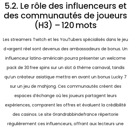
5.2. Le rôle des influenceurs et
des communautés de joueurs
(H3) – 120 mots
Les streamers Twitch et les YouTubers spécialisés dans le jeu
d »argent réel sont devenus des ambassadeurs de bonus. Un
influenceur latino‑américain pourra présenter un welcome
pack de 30 free spins sur un slot à thème carnaval, tandis
qu’un créateur asiatique mettra en avant un bonus Lucky 7
sur un jeu de mahjong. Ces communautés créent des
espaces d’échange où les joueurs partagent leurs
expériences, comparent les offres et évaluent la crédibilité
des casinos. Le site Grandrabbindefrance répertorie
régulièrement ces influenceurs, offrant aux lecteurs une