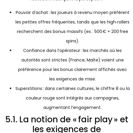
Pouvoir d’achat : les joueurs à revenu moyen préfèrent
les petites offres fréquentes, tandis que les high‑rollers
recherchent des bonus massifs (ex. : 500 € + 200 free
spins).
Confiance dans l’opérateur : les marchés où les
autorités sont strictes (France, Malte) voient une
préférence pour les bonus clairement affichés avec
les exigences de mise.
Superstitions : dans certaines cultures, le chiffre 8 ou la
couleur rouge sont intégrés aux campagnes,
augmentant l’engagement.
5.1. La notion de « fair play » et
les exigences de