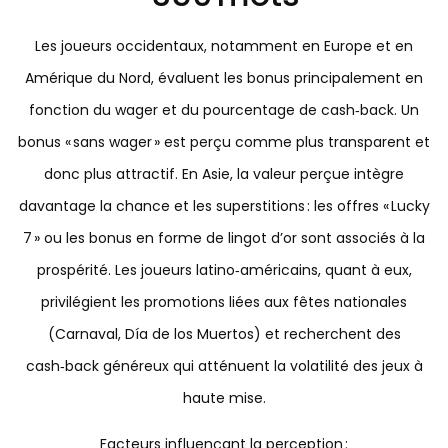
Les joueurs occidentaux, notamment en Europe et en
Amérique du Nord, évaluent les bonus principalement en
fonction du wager et du pourcentage de cash‑back. Un
bonus « sans wager » est perçu comme plus transparent et
donc plus attractif. En Asie, la valeur perçue intègre
davantage la chance et les superstitions : les offres « Lucky
7 » ou les bonus en forme de lingot d’or sont associés à la
prospérité. Les joueurs latino‑américains, quant à eux,
privilégient les promotions liées aux fêtes nationales
(Carnaval, Día de los Muertos) et recherchent des
cash‑back généreux qui atténuent la volatilité des jeux à
haute mise.
Facteurs influençant la perception :