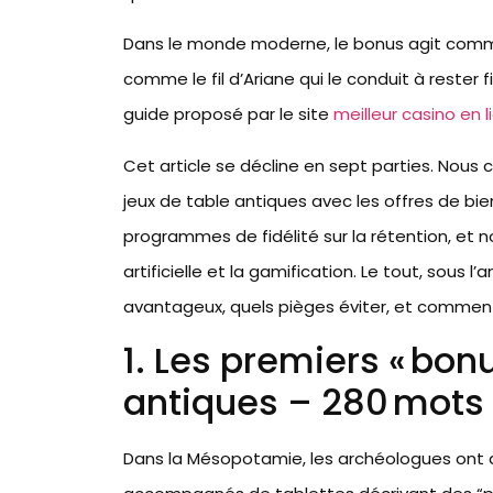
Dans le monde moderne, le bonus agit comme le
comme le fil d’Ariane qui le conduit à rester 
guide proposé par le site
meilleur casino en l
Cet article se décline en sept parties. Nou
jeux de table antiques avec les offres de b
programmes de fidélité sur la rétention, et n
artificielle et la gamification. Le tout, sous
avantageux, quels pièges éviter, et comment c
1. Les premiers « bon
antiques – 280 mots
Dans la Mésopotamie, les archéologues ont d