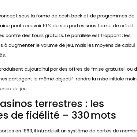
e concept sous la forme de cash‑back et de programmes de
maine peut recevoir 10 % de ses pertes sous forme de crédit
contre des tours gratuits. Le parallèle est frappant : les
ées à augmenter le volume de jeu, mais les moyens de calcul
és.
 traduisent aujourd’hui par des offres de “mise gratuite” ou 
s partagent le même objectif : rendre la mise initiale moin
ence de jeu.
sinos terrestres : les
 de fidélité – 330 mots
portes en 1863, il introduisit un système de cartes de memb