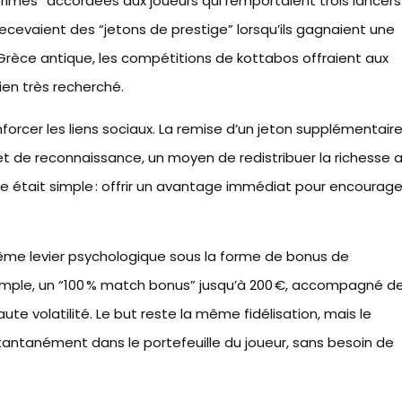
imes” accordées aux joueurs qui remportaient trois lancers
recevaient des “jetons de prestige” lorsqu’ils gagnaient une
n Grèce antique, les compétitions de kottabos offraient aux
ien très recherché.
rcer les liens sociaux. La remise d’un jeton supplémentair
 de reconnaissance, un moyen de redistribuer la richesse 
e était simple : offrir un avantage immédiat pour encourage
e même levier psychologique sous la forme de bonus de
emple, un “100 % match bonus” jusqu’à 200 €, accompagné d
te volatilité. Le but reste la même fidélisation, mais le
tantanément dans le portefeuille du joueur, sans besoin de