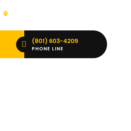
Clearfield, UT 84015
(801) 603-4209
PHONE LINE
leaux
 Bonus
De Jeu