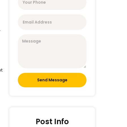
.
nt
Send Message
Post Info