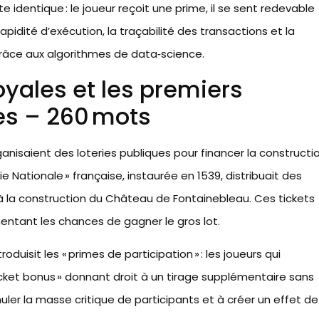
e identique : le joueur reçoit une prime, il se sent redevable
rapidité d’exécution, la traçabilité des transactions et la
grâce aux algorithmes de data‑science.
royales et les premiers
es – 260 mots
isaient des loteries publiques pour financer la constructi
ie Nationale » française, instaurée en 1539, distribuait des
nt à la construction du Château de Fontainebleau. Ces tickets
entant les chances de gagner le gros lot.
troduisit les « primes de participation » : les joueurs qui
ticket bonus » donnant droit à un tirage supplémentaire sans
muler la masse critique de participants et à créer un effet de