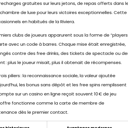
 recharges gratuites sur leurs jetons, de repas offerts dans l
 chambre de luxe pour leurs victoires exceptionnelles. Cette
asionnels en habitués de la Riviera.
emiers clubs de joueurs apparurent sous la forme de “players
e carte avec un code à barres. Chaque mise était enregistrée,
ngés contre des free drinks, des tickets de spectacle ou de
t : plus le joueur misait, plus il obtenait de récompenses.
s piliers : la reconnaissance sociale, la valeur ajoutée
jourd’hui, les bonus sans dépôt et les free spins remplissent
ompte sur un casino en ligne reçoit souvent 10 € de jeu
te offre fonctionne comme la carte de membre de
rtenance dès le premier contact.