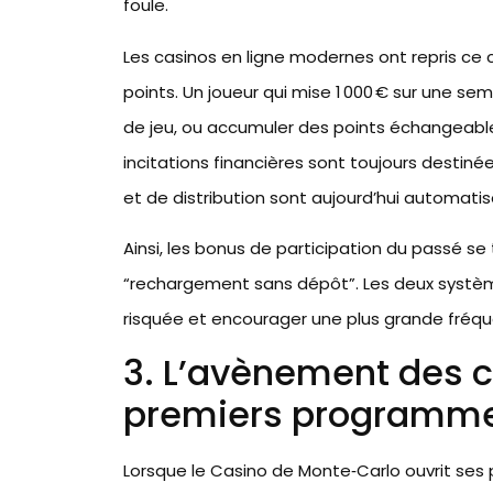
foule.
Les casinos en ligne modernes ont repris c
points. Un joueur qui mise 1 000 € sur une se
de jeu, ou accumuler des points échangeables 
incitations financières sont toujours destin
et de distribution sont aujourd’hui automatis
Ainsi, les bonus de participation du passé se
“rechargement sans dépôt”. Les deux système
risquée et encourager une plus grande fréqu
3. L’avènement des ca
premiers programmes
Lorsque le Casino de Monte‑Carlo ouvrit ses 