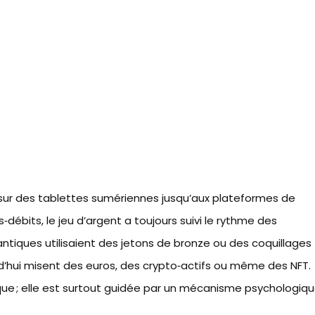
En Ligne
sur des tablettes sumériennes jusqu’aux plateformes de
‑débits, le jeu d’argent a toujours suivi le rythme des
 antiques utilisaient des jetons de bronze ou des coquillages
d’hui misent des euros, des crypto‑actifs ou même des NFT.
ue ; elle est surtout guidée par un mécanisme psychologiq