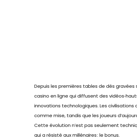
Depuis les premières tables de dés gravées 
casino en ligne qui diffusent des vidéos‑hauts
innovations technologiques. Les civilisations
comme mise, tandis que les joueurs d’aujour
Cette évolution n’est pas seulement techniq
qui a résisté aux millénaires : le bonus.