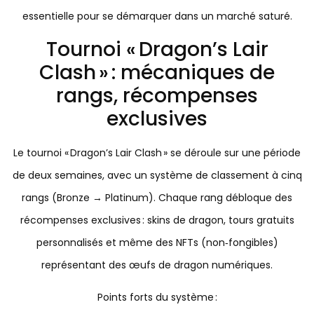
essentielle pour se démarquer dans un marché saturé.
Tournoi « Dragon’s Lair
Clash » : mécaniques de
rangs, récompenses
exclusives
Le tournoi « Dragon’s Lair Clash » se déroule sur une période
de deux semaines, avec un système de classement à cinq
rangs (Bronze → Platinum). Chaque rang débloque des
récompenses exclusives : skins de dragon, tours gratuits
personnalisés et même des NFTs (non‑fongibles)
représentant des œufs de dragon numériques.
Points forts du système :