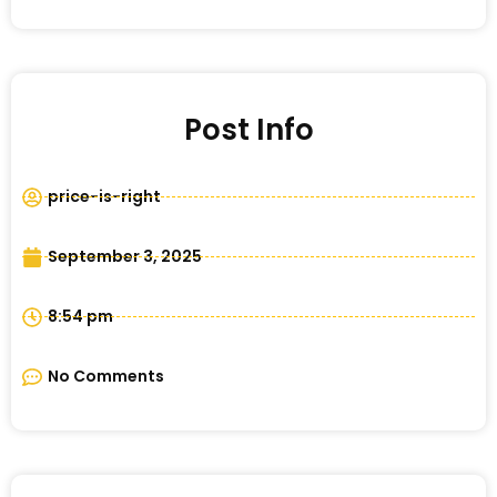
Post Info
price-is-right
September 3, 2025
8:54 pm
No Comments