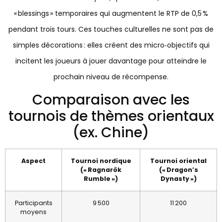
« blessings » temporaires qui augmentent le RTP de 0,5 %
pendant trois tours. Ces touches culturelles ne sont pas de
simples décorations : elles créent des micro‑objectifs qui
incitent les joueurs à jouer davantage pour atteindre le
prochain niveau de récompense.
Comparaison avec les
tournois de thèmes orientaux
(ex. Chine)
Aspect
Tournoi nordique
Tournoi oriental
(« Ragnarök
(« Dragon’s
Rumble »)
Dynasty »)
Participants
9 500
11 200
moyens