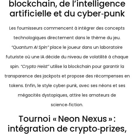
blockchain, de l’intelligence
artificielle et du cyber‑punk
Les fournisseurs commencent à intégrer des concepts
technologiques directement dans le thème du jeu.
“Quantum AI Spin”
place le joueur dans un laboratoire
futuriste où une IA décide du niveau de volatilité à chaque
spin.
“Crypto Heist”
utilise la blockchain pour garantir la
transparence des jackpots et propose des récompenses en
tokens. Enfin, le style cyber‑punk, avec ses néons et ses
mégacités dystopiques, attire les amateurs de
science‑fiction.
Tournoi « Neon Nexus » :
intégration de crypto‑prizes,