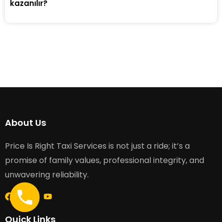
kazanılır?
About Us
Price Is Right Taxi Services is not just a ride; it’s a
promise of family values, professional integrity, and
unwavering reliability.
Quick Links