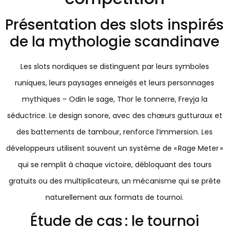
Présentation des slots inspirés
de la mythologie scandinave
Les slots nordiques se distinguent par leurs symboles
runiques, leurs paysages enneigés et leurs personnages
mythiques – Odin le sage, Thor le tonnerre, Freyja la
séductrice. Le design sonore, avec des chœurs gutturaux et
des battements de tambour, renforce l’immersion. Les
développeurs utilisent souvent un système de « Rage Meter »
qui se remplit à chaque victoire, débloquant des tours
gratuits ou des multiplicateurs, un mécanisme qui se prête
naturellement aux formats de tournoi.
Étude de cas : le tournoi