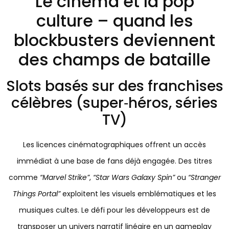
Le cinéma et la pop
culture – quand les
blockbusters deviennent
des champs de bataille
Slots basés sur des franchises
célèbres (super‑héros, séries
TV)
Les licences cinématographiques offrent un accès
immédiat à une base de fans déjà engagée. Des titres
comme
“Marvel Strike”
,
“Star Wars Galaxy Spin”
ou
“Stranger
Things Portal”
exploitent les visuels emblématiques et les
musiques cultes. Le défi pour les développeurs est de
transposer un univers narratif linéaire en un gameplay