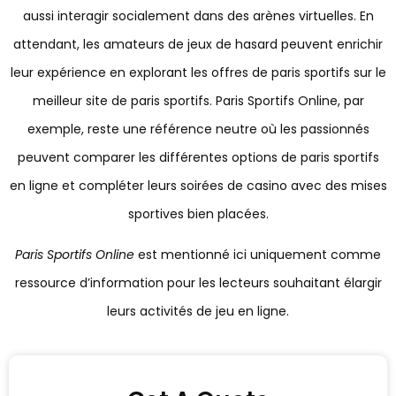
aussi interagir socialement dans des arènes virtuelles. En
attendant, les amateurs de jeux de hasard peuvent enrichir
leur expérience en explorant les offres de paris sportifs sur le
meilleur site de paris sportifs. Paris Sportifs Online, par
exemple, reste une référence neutre où les passionnés
peuvent comparer les différentes options de paris sportifs
en ligne et compléter leurs soirées de casino avec des mises
sportives bien placées.
Paris Sportifs Online
est mentionné ici uniquement comme
ressource d’information pour les lecteurs souhaitant élargir
leurs activités de jeu en ligne.