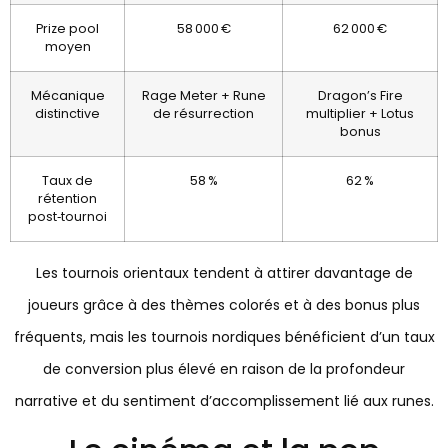
Prize pool
58 000 €
62 000 €
moyen
Mécanique
Rage Meter + Rune
Dragon’s Fire
distinctive
de résurrection
multiplier + Lotus
bonus
Taux de
58 %
62 %
rétention
post‑tournoi
Les tournois orientaux tendent à attirer davantage de
joueurs grâce à des thèmes colorés et à des bonus plus
fréquents, mais les tournois nordiques bénéficient d’un taux
de conversion plus élevé en raison de la profondeur
narrative et du sentiment d’accomplissement lié aux runes.