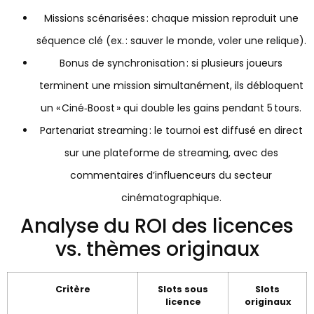
Missions scénarisées : chaque mission reproduit une
séquence clé (ex. : sauver le monde, voler une relique).
Bonus de synchronisation : si plusieurs joueurs
terminent une mission simultanément, ils débloquent
un « Ciné‑Boost » qui double les gains pendant 5 tours.
Partenariat streaming : le tournoi est diffusé en direct
sur une plateforme de streaming, avec des
commentaires d’influenceurs du secteur
cinématographique.
Analyse du ROI des licences
vs. thèmes originaux
Critère
Slots sous
Slots
licence
originaux