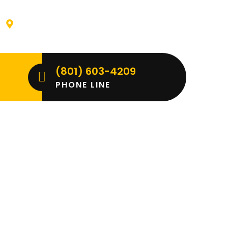
Clearfield, UT 84015
(801) 603-4209
PHONE LINE
sinò
ellano
entano