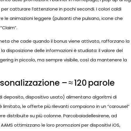
r catturare l’attenzione in pochi secondi. I colori caldi
 le animazioni leggere (pulsanti che pulsano, icone che
 “Claim”.
oneta che cade quando il bonus viene attivato, rafforzano la
disposizione delle informazioni è studiata: il valore del
agering in piccolo, ma sempre visibile, così da mantenere la
onalizzazione – ≈ 120 parole
 di deposito, dispositivo usato) alimentano algoritmi di
 limitato, le offerte più rilevanti compaiono in un “carousel”
 distribuite su più colonne. Parcobaiadellesirene, ad
AAMS ottimizzano le loro promozioni per dispositivi iOS,