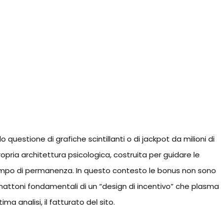
L’engagement
 questione di grafiche scintillanti o di jackpot da milioni di
opria architettura psicologica, costruita per guidare le
 tempo di permanenza. In questo contesto le bonus non sono
mattoni fondamentali di un “design di incentivo” che plasma
ima analisi, il fatturato del sito.