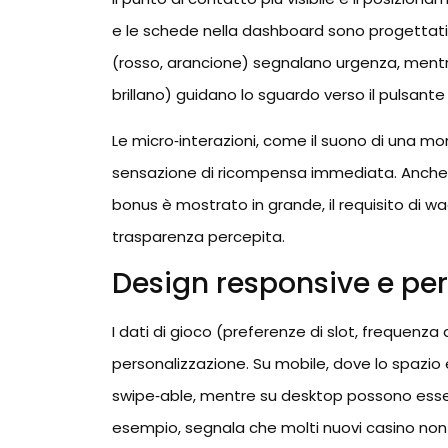
e le schede nella dashboard sono progettati pe
(rosso, arancione) segnalano urgenza, mentre
brillano) guidano lo sguardo verso il pulsante
Le micro‑interazioni, come il suono di una m
sensazione di ricompensa immediata. Anche la 
bonus è mostrato in grande, il requisito di w
trasparenza percepita.
Design responsive e pers
I dati di gioco (preferenze di slot, frequenza
personalizzazione. Su mobile, dove lo spazio è
swipe‑able, mentre su desktop possono essere
esempio, segnala che molti nuovi casino non 