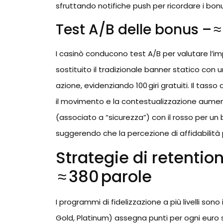
sfruttando notifiche push per ricordare i bonus
Test A/B delle bonus – ≈ 
I casinò conducono test A/B per valutare l’im
sostituito il tradizionale banner statico con 
azione, evidenziando 100 giri gratuiti. Il tas
il movimento e la contestualizzazione aumenti
(associato a “sicurezza”) con il rosso per un b
suggerendo che la percezione di affidabilità
Strategie di retentio
≈ 380 parole
I programmi di fidelizzazione a più livelli sono 
Gold, Platinum) assegna punti per ogni euro 