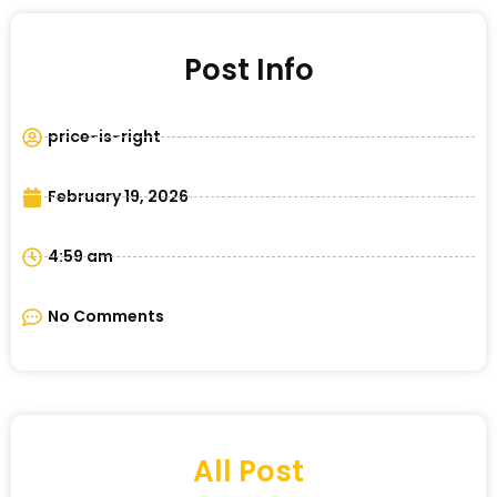
Post Info
price-is-right
February 19, 2026
4:59 am
No Comments
All Post