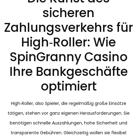
sicheren
Zahlungsverkehrs für
High‑Roller: Wie
SpinGranny Casino
Ihre Bankgeschäfte
optimiert
High‑Roller, also Spieler, die regelmäßig große Einsätze
tätigen, stehen vor ganz eigenen Herausforderungen. Sie
benötigen schnelle Auszahlungen, hohe Sicherheit und
transparente Gebühren. Gleichzeitig wollen sie flexibel