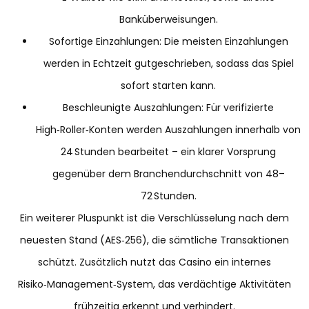
Banküberweisungen.
Sofortige Einzahlungen: Die meisten Einzahlungen
werden in Echtzeit gutgeschrieben, sodass das Spiel
sofort starten kann.
Beschleunigte Auszahlungen: Für verifizierte
High‑Roller‑Konten werden Auszahlungen innerhalb von
24 Stunden bearbeitet – ein klarer Vorsprung
gegenüber dem Branchendurchschnitt von 48–
72 Stunden.
Ein weiterer Pluspunkt ist die Verschlüsselung nach dem
neuesten Stand (AES‑256), die sämtliche Transaktionen
schützt. Zusätzlich nutzt das Casino ein internes
Risiko‑Management‑System, das verdächtige Aktivitäten
frühzeitig erkennt und verhindert.