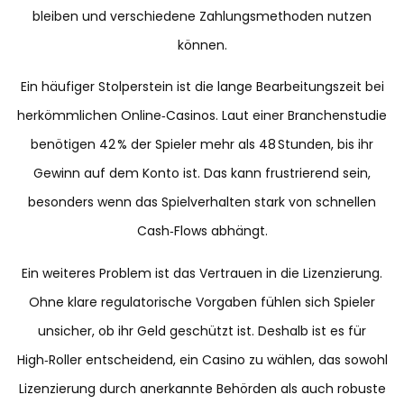
bleiben und verschiedene Zahlungsmethoden nutzen
können.
Ein häufiger Stolperstein ist die lange Bearbeitungszeit bei
herkömmlichen Online‑Casinos. Laut einer Branchenstudie
benötigen 42 % der Spieler mehr als 48 Stunden, bis ihr
Gewinn auf dem Konto ist. Das kann frustrierend sein,
besonders wenn das Spielverhalten stark von schnellen
Cash‑Flows abhängt.
Ein weiteres Problem ist das Vertrauen in die Lizenzierung.
Ohne klare regulatorische Vorgaben fühlen sich Spieler
unsicher, ob ihr Geld geschützt ist. Deshalb ist es für
High‑Roller entscheidend, ein Casino zu wählen, das sowohl
Lizenzierung durch anerkannte Behörden als auch robuste