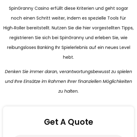
SpinGranny Casino erfüllt diese Kriterien und geht sogar
noch einen Schritt weiter, indem es spezielle Tools für
High‑Roller bereitstellt. Nutzen Sie die hier vorgestellten Tipps,
registrieren Sie sich bei SpinGranny und erleben Sie, wie
reibungsloses Banking Ihr Spielerlebnis auf ein neues Level
hebt.
Denken Sie immer daran, verantwortungsbewusst zu spielen
und Ihre Einsätze im Rahmen Ihrer finanziellen Möglichkeiten
zu halten.
Get A Quote