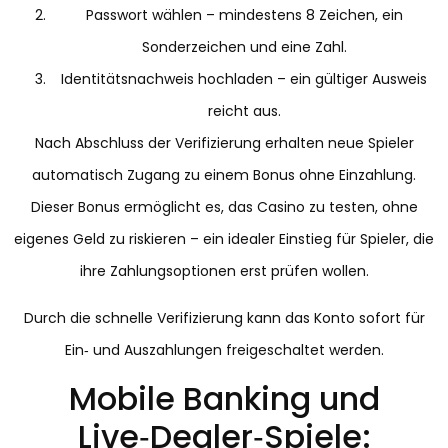
Passwort wählen – mindestens 8 Zeichen, ein
Sonderzeichen und eine Zahl.
Identitätsnachweis hochladen – ein gültiger Ausweis
reicht aus.
Nach Abschluss der Verifizierung erhalten neue Spieler
automatisch Zugang zu einem Bonus ohne Einzahlung.
Dieser Bonus ermöglicht es, das Casino zu testen, ohne
eigenes Geld zu riskieren – ein idealer Einstieg für Spieler, die
ihre Zahlungsoptionen erst prüfen wollen.
Durch die schnelle Verifizierung kann das Konto sofort für
Ein‑ und Auszahlungen freigeschaltet werden.
Mobile Banking und
Live‑Dealer‑Spiele: