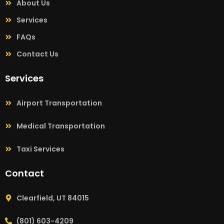
About Us
Services
FAQs
Contact Us
Services
Airport Transportation
Medical Transportation
Taxi Services
Contact
Clearfield, UT 84015
(801) 603-4209