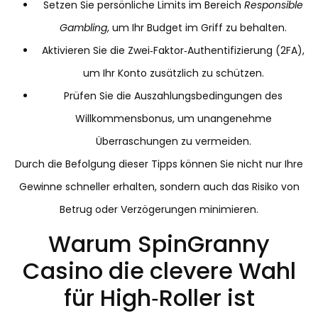
Setzen Sie persönliche Limits im Bereich
Responsible
Gambling
, um Ihr Budget im Griff zu behalten.
Aktivieren Sie die Zwei‑Faktor‑Authentifizierung (2FA),
um Ihr Konto zusätzlich zu schützen.
Prüfen Sie die Auszahlungsbedingungen des
Willkommensbonus, um unangenehme
Überraschungen zu vermeiden.
Durch die Befolgung dieser Tipps können Sie nicht nur Ihre
Gewinne schneller erhalten, sondern auch das Risiko von
Betrug oder Verzögerungen minimieren.
Warum SpinGranny
Casino die clevere Wahl
für High‑Roller ist