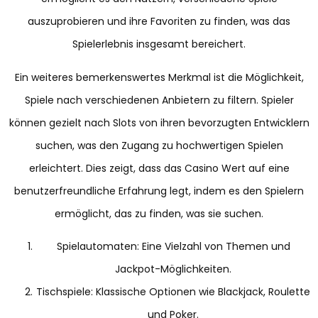
auszuprobieren und ihre Favoriten zu finden, was das
Spielerlebnis insgesamt bereichert.
Ein weiteres bemerkenswertes Merkmal ist die Möglichkeit,
Spiele nach verschiedenen Anbietern zu filtern. Spieler
können gezielt nach Slots von ihren bevorzugten Entwicklern
suchen, was den Zugang zu hochwertigen Spielen
erleichtert. Dies zeigt, dass das Casino Wert auf eine
benutzerfreundliche Erfahrung legt, indem es den Spielern
ermöglicht, das zu finden, was sie suchen.
Spielautomaten: Eine Vielzahl von Themen und
Jackpot-Möglichkeiten.
Tischspiele: Klassische Optionen wie Blackjack, Roulette
und Poker.