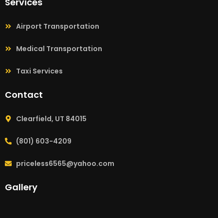
Services
Airport Transportation
Medical Transportation
Taxi Services
Contact
Clearfield, UT 84015
(801) 603-4209
priceless6565@yahoo.com
Gallery