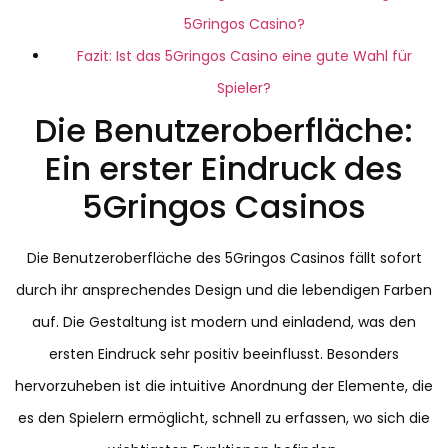
5Gringos Casino?
Fazit: Ist das 5Gringos Casino eine gute Wahl für
Spieler?
Die Benutzeroberfläche:
Ein erster Eindruck des
5Gringos Casinos
Die Benutzeroberfläche des 5Gringos Casinos fällt sofort
durch ihr ansprechendes Design und die lebendigen Farben
auf. Die Gestaltung ist modern und einladend, was den
ersten Eindruck sehr positiv beeinflusst. Besonders
hervorzuheben ist die intuitive Anordnung der Elemente, die
es den Spielern ermöglicht, schnell zu erfassen, wo sich die