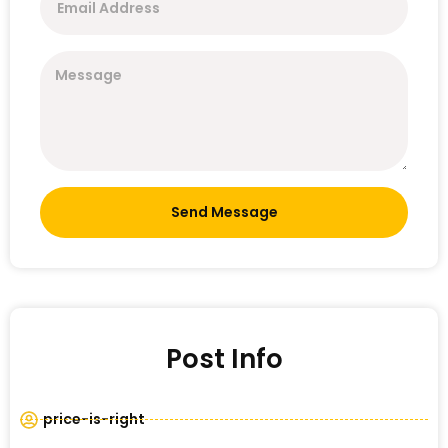
Send Message
Post Info
price-is-right