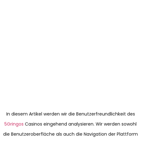
Eine Tiefgehende Analyse Der
Benutzerfreundlichkeit Des
5Gringos Casinos
In diesem Artikel werden wir die Benutzerfreundlichkeit des
5Gringos
Casinos eingehend analysieren. Wir werden sowohl
die Benutzeroberfläche als auch die Navigation der Plattform