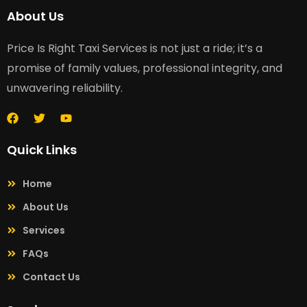
About Us
Price Is Right Taxi Services is not just a ride; it’s a
promise of family values, professional integrity, and
unwavering reliability.
Quick Links
Home
About Us
Services
FAQs
Contact Us