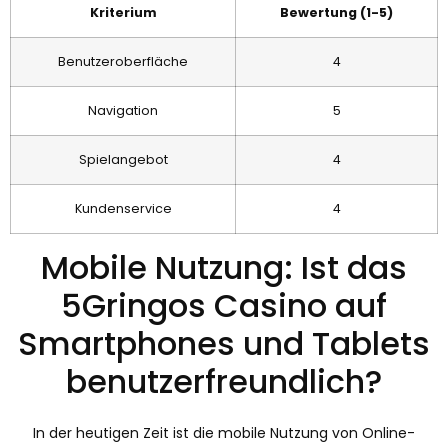
Kriterium
Bewertung (1-5)
Benutzeroberfläche
4
Navigation
5
Spielangebot
4
Kundenservice
4
Mobile Nutzung: Ist das
5Gringos Casino auf
Smartphones und Tablets
benutzerfreundlich?
In der heutigen Zeit ist die mobile Nutzung von Online-