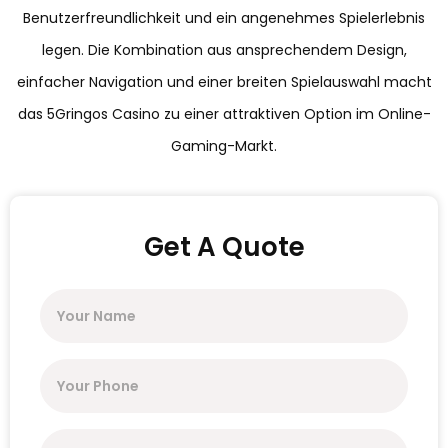
Benutzerfreundlichkeit und ein angenehmes Spielerlebnis
legen. Die Kombination aus ansprechendem Design,
einfacher Navigation und einer breiten Spielauswahl macht
das 5Gringos Casino zu einer attraktiven Option im Online-
Gaming-Markt.
Get A Quote