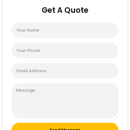
Get A Quote