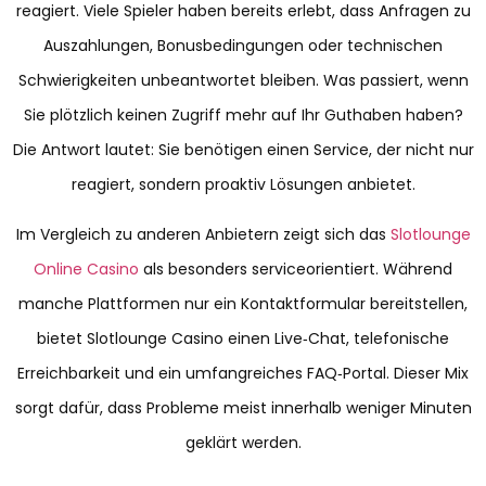
reagiert. Viele Spieler haben bereits erlebt, dass Anfragen zu
Auszahlungen, Bonusbedingungen oder technischen
Schwierigkeiten unbeantwortet bleiben. Was passiert, wenn
Sie plötzlich keinen Zugriff mehr auf Ihr Guthaben haben?
Die Antwort lautet: Sie benötigen einen Service, der nicht nur
reagiert, sondern proaktiv Lösungen anbietet.
Im Vergleich zu anderen Anbietern zeigt sich das
Slotlounge
Online Casino
als besonders serviceorientiert. Während
manche Plattformen nur ein Kontaktformular bereitstellen,
bietet Slotlounge Casino einen Live‑Chat, telefonische
Erreichbarkeit und ein umfangreiches FAQ‑Portal. Dieser Mix
sorgt dafür, dass Probleme meist innerhalb weniger Minuten
geklärt werden.