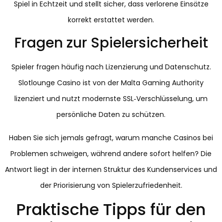
Spiel in Echtzeit und stellt sicher, dass verlorene Einsätze
korrekt erstattet werden.
Fragen zur Spielersicherheit
Spieler fragen häufig nach Lizenzierung und Datenschutz.
Slotlounge Casino ist von der Malta Gaming Authority
lizenziert und nutzt modernste SSL‑Verschlüsselung, um
persönliche Daten zu schützen.
Haben Sie sich jemals gefragt, warum manche Casinos bei
Problemen schweigen, während andere sofort helfen? Die
Antwort liegt in der internen Struktur des Kundenservices und
der Priorisierung von Spielerzufriedenheit.
Praktische Tipps für den