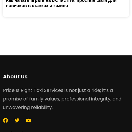
Как начать играть на BC Game: простые шаги для
новичков в ставках и казино
About Us
Price Is Right Taxi Services is not just a ride; it’s a
promise of family values, professional integrity, and
unwavering reliability.