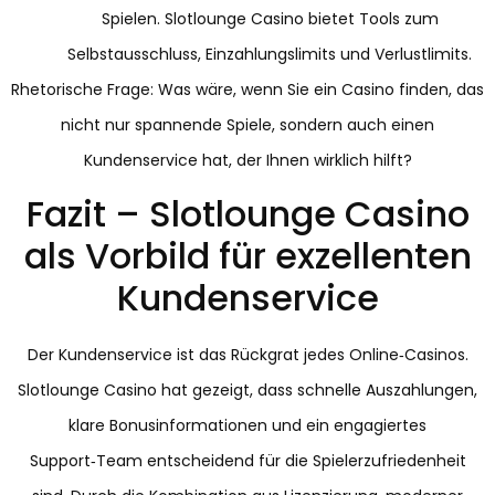
Spielen. Slotlounge Casino bietet Tools zum
Selbstausschluss, Einzahlungslimits und Verlustlimits.
Rhetorische Frage: Was wäre, wenn Sie ein Casino finden, das
nicht nur spannende Spiele, sondern auch einen
Kundenservice hat, der Ihnen wirklich hilft?
Fazit – Slotlounge Casino
als Vorbild für exzellenten
Kundenservice
Der Kundenservice ist das Rückgrat jedes Online‑Casinos.
Slotlounge Casino hat gezeigt, dass schnelle Auszahlungen,
klare Bonusinformationen und ein engagiertes
Support‑Team entscheidend für die Spielerzufriedenheit