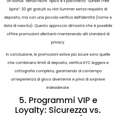
Un bonus “senza rischi” tipico è il pacchetto “Sunset Free
Spins”: 20 giri gratuiti su
Hot Summer
senza requisito di
deposito, ma con una piccola verifica dell’identità (nome e
data di nascita). Questo approccio dimostra che è possibile
offrire promozioni allettanti mantenendo alti standard di
privacy.
In conclusione, le promozioni estive più sicure sono quelle
che combinano limiti di deposito, verifica KYC leggera e
crittografia completa, garantendo al contempo
un’esperienza di gioco divertente e priva di sorprese
indesiderate.
5. Programmi VIP e
Loyalty: Sicurezza vs.