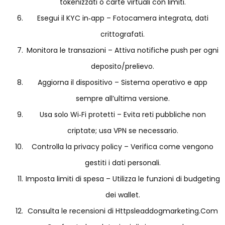
tokenizzati o carte virtuali con limiti.
Esegui il KYC in‑app – Fotocamera integrata, dati
crittografati.
Monitora le transazioni – Attiva notifiche push per ogni
deposito/prelievo.
Aggiorna il dispositivo – Sistema operativo e app
sempre all’ultima versione.
Usa solo Wi‑Fi protetti – Evita reti pubbliche non
criptate; usa VPN se necessario.
Controlla la privacy policy – Verifica come vengono
gestiti i dati personali.
Imposta limiti di spesa – Utilizza le funzioni di budgeting
dei wallet.
Consulta le recensioni di Httpsleaddogmarketing.Com