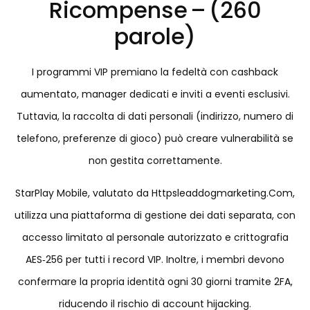
Ricompense – (260
parole)
I programmi VIP premiano la fedeltà con cashback
aumentato, manager dedicati e inviti a eventi esclusivi.
Tuttavia, la raccolta di dati personali (indirizzo, numero di
telefono, preferenze di gioco) può creare vulnerabilità se
non gestita correttamente.
StarPlay Mobile, valutato da Httpsleaddogmarketing.Com,
utilizza una piattaforma di gestione dei dati separata, con
accesso limitato al personale autorizzato e crittografia
AES‑256 per tutti i record VIP. Inoltre, i membri devono
confermare la propria identità ogni 30 giorni tramite 2FA,
riducendo il rischio di account hijacking.