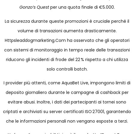
Gonzo’s Quest
per una quota finale di €5.000.
La sicurezza durante queste promozioni è cruciale perché il
volume di transazioni aumenta drasticamente.
Httpsleaddogmarketing.Com ha osservato che gli operatori
con sistemi di monitoraggio in tempo reale delle transazioni
riducono gli incidenti di frode del 22 % rispetto a chi utilizza
solo controlli batch.
I provider più attenti, come AquaBet Live, impongono limiti di
deposito giornaliero durante le campagne di cashback per
evitare abusi. Inoltre, i dati dei partecipanti ai tornei sono
criptati e archiviati su server certificati ISO 27001, garantendo
che le informazioni personali non vengano esposte a terzi.