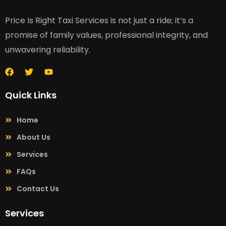
Price Is Right Taxi Services is not just a ride; it’s a
promise of family values, professional integrity, and
unwavering reliability.
Quick Links
Home
About Us
Services
FAQs
Contact Us
Services