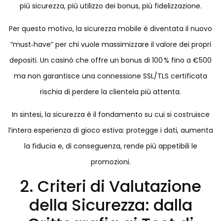
più sicurezza, più utilizzo dei bonus, più fidelizzazione.
Per questo motivo, la sicurezza mobile è diventata il nuovo
“must‑have” per chi vuole massimizzare il valore dei propri
depositi. Un casinò che offre un bonus di 100 % fino a €500
ma non garantisce una connessione SSL/TLS certificata
rischia di perdere la clientela più attenta.
In sintesi, la sicurezza è il fondamento su cui si costruisce
l’intera esperienza di gioco estiva: protegge i dati, aumenta
la fiducia e, di conseguenza, rende più appetibili le
promozioni.
2. Criteri di Valutazione
della Sicurezza: dalla