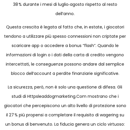
38 % durante i mesi di luglio‑agosto rispetto al resto
dell’anno.
Questa crescita è legata al fatto che, in estate, i giocatori
tendono a utilizzare più spesso connessioni non criptate per
scaricare app o accedere a bonus “flash”. Quando le
informazioni di login o i dati della carta di credito vengono
intercettati, le conseguenze possono andare dal semplice
blocco dell’account a perdite finanziarie significative.
La sicurezza, però, non è solo una questione di difesa. Gli
studi di Httpsleaddogmarketing.Com mostrano che i
giocatori che percepiscono un alto livello di protezione sono
il 27 % più propensi a completare il requisito di wagering su
un bonus di benvenuto. La fiducia genera un ciclo virtuoso: