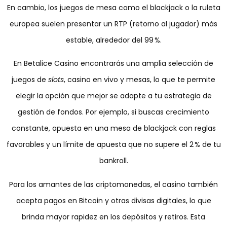
En cambio, los juegos de mesa como el blackjack o la ruleta
europea suelen presentar un RTP (retorno al jugador) más
estable, alrededor del 99 %.
En Betalice Casino encontrarás una amplia selección de
juegos de
slots
, casino en vivo y mesas, lo que te permite
elegir la opción que mejor se adapte a tu estrategia de
gestión de fondos. Por ejemplo, si buscas crecimiento
constante, apuesta en una mesa de blackjack con reglas
favorables y un límite de apuesta que no supere el 2 % de tu
bankroll.
Para los amantes de las criptomonedas, el casino también
acepta pagos en Bitcoin y otras divisas digitales, lo que
brinda mayor rapidez en los depósitos y retiros. Esta