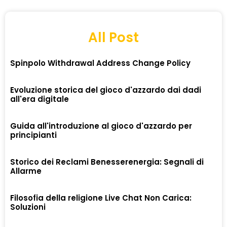
All Post
Spinpolo Withdrawal Address Change Policy
Evoluzione storica del gioco d'azzardo dai dadi
all'era digitale
Guida all'introduzione al gioco d'azzardo per
principianti
Storico dei Reclami Benesserenergia: Segnali di
Allarme
Filosofia della religione Live Chat Non Carica:
Soluzioni