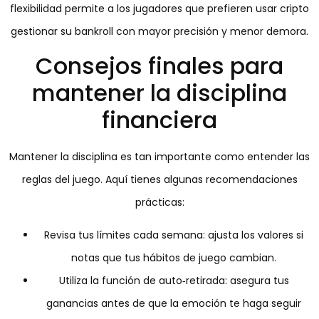
flexibilidad permite a los jugadores que prefieren usar cripto
gestionar su bankroll con mayor precisión y menor demora.
Consejos finales para
mantener la disciplina
financiera
Mantener la disciplina es tan importante como entender las
reglas del juego. Aquí tienes algunas recomendaciones
prácticas:
Revisa tus límites cada semana: ajusta los valores si
notas que tus hábitos de juego cambian.
Utiliza la función de auto‑retirada: asegura tus
ganancias antes de que la emoción te haga seguir