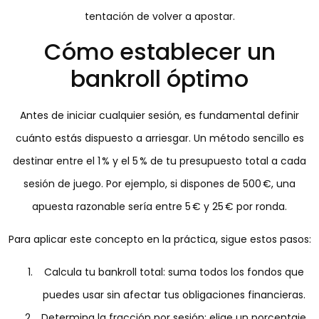
tentación de volver a apostar.
Cómo establecer un
bankroll óptimo
Antes de iniciar cualquier sesión, es fundamental definir
cuánto estás dispuesto a arriesgar. Un método sencillo es
destinar entre el 1 % y el 5 % de tu presupuesto total a cada
sesión de juego. Por ejemplo, si dispones de 500 €, una
apuesta razonable sería entre 5 € y 25 € por ronda.
Para aplicar este concepto en la práctica, sigue estos pasos:
Calcula tu bankroll total: suma todos los fondos que
puedes usar sin afectar tus obligaciones financieras.
Determina la fracción por sesión: elige un porcentaje