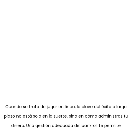
Estrategias Inteligentes De
Gestión De Bancos En Betalice
Casino
Cuando se trata de jugar en línea, la clave del éxito a largo
plazo no está solo en la suerte, sino en cómo administras tu
dinero. Una gestión adecuada del bankroll te permite