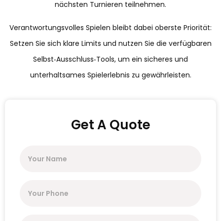
nächsten Turnieren teilnehmen.
Verantwortungsvolles Spielen bleibt dabei oberste Priorität:
Setzen Sie sich klare Limits und nutzen Sie die verfügbaren
Selbst‑Ausschluss‑Tools, um ein sicheres und
unterhaltsames Spielerlebnis zu gewährleisten.
Get A Quote