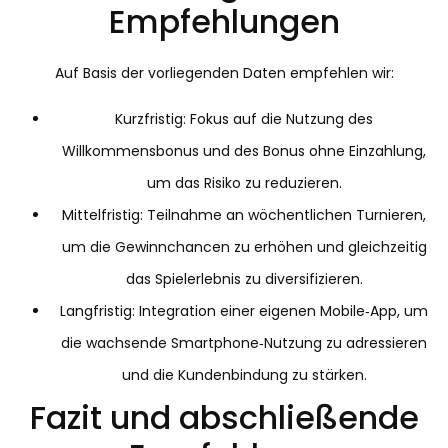
Empfehlungen
Auf Basis der vorliegenden Daten empfehlen wir:
Kurzfristig: Fokus auf die Nutzung des
Willkommensbonus und des Bonus ohne Einzahlung,
um das Risiko zu reduzieren.
Mittelfristig: Teilnahme an wöchentlichen Turnieren,
um die Gewinnchancen zu erhöhen und gleichzeitig
das Spielerlebnis zu diversifizieren.
Langfristig: Integration einer eigenen Mobile‑App, um
die wachsende Smartphone‑Nutzung zu adressieren
und die Kundenbindung zu stärken.
Fazit und abschließende