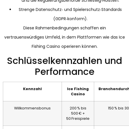
und die Regulierungsbehörde Schleswig‑Holstein.
Strenge Datenschutz‑ und Spielerschutz‑Standards
(GDPR‑konform).
Diese Rahmenbedingungen schaffen ein
vertrauenswürdiges Umfeld, in dem Plattformen wie das Ice
Fishing Casino operieren können.
Schlüsselkennzahlen und
Performance
Kennzahl
Ice Fishing
Branchendurch
Casino
Willkommensbonus
200 % bis
150 % bis 3
500 € +
50 Freispiele