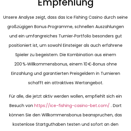
Empfehlung
Unsere Analyse zeigt, dass das Ice Fishing Casino durch seine
großzügigen Bonus‑Programme, schnellen Auszahlungen
und ein umfangreiches Turnier‑Portfolio besonders gut
positioniert ist, um sowohl Einsteiger als auch erfahrene
Spieler zu begeistern. Die Kombination aus einem
200 %‑Willkommensbonus, einem 10 €‑Bonus ohne
Einzahlung und garantierten Preisgeldern in Turnieren
schafft ein attraktives Wertangebot.
Für alle, die jetzt aktiv werden wollen, empfiehlt sich ein
Besuch von
https://ice-fishing-casino-bet.com/
. Dort
können Sie den Willkommensbonus beanspruchen, das
kostenlose Startguthaben testen und sofort an den