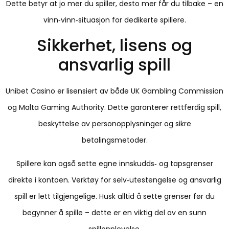
Dette betyr at jo mer du spiller, desto mer får du tilbake – en
vinn‑vinn‑situasjon for dedikerte spillere.
Sikkerhet, lisens og
ansvarlig spill
Unibet Casino er lisensiert av både UK Gambling Commission
og Malta Gaming Authority. Dette garanterer rettferdig spill,
beskyttelse av personopplysninger og sikre
betalingsmetoder.
Spillere kan også sette egne innskudds‑ og tapsgrenser
direkte i kontoen. Verktøy for selv‑utestengelse og ansvarlig
spill er lett tilgjengelige. Husk alltid å sette grenser før du
begynner å spille – dette er en viktig del av en sunn