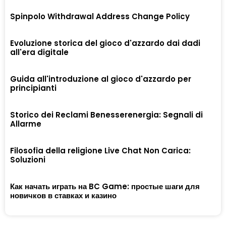
Spinpolo Withdrawal Address Change Policy
Evoluzione storica del gioco d'azzardo dai dadi
all'era digitale
Guida all'introduzione al gioco d'azzardo per
principianti
Storico dei Reclami Benesserenergia: Segnali di
Allarme
Filosofia della religione Live Chat Non Carica:
Soluzioni
Как начать играть на BC Game: простые шаги для
новичков в ставках и казино