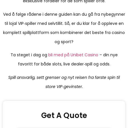
eksklusive fordeler for de som spiller ofte.
Ved å følge rådene i denne guiden kan du gå fra nybegynner
til lojal VIP‑spiller med selvtillit. Så, er du klar for å oppleve en
komplett spillplattform som kombinerer det beste fra casino
og sport?
Ta steget i dag og
bli med på Unibet Casino
– din nye
favoritt for både slots, live dealer‑spill og odds.
Spill ansvarlig, sett grenser og nyt reisen fra første spin til
store VIP‑gevinster.
Get A Quote