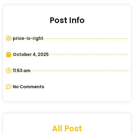
Post Info
price-is-right
October 4, 2025
11:53 am
No Comments
All Post