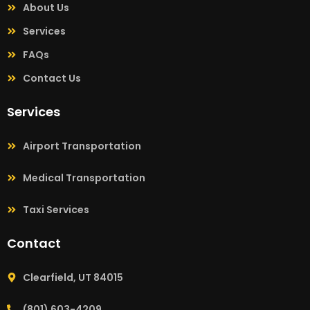
About Us
Services
FAQs
Contact Us
Services
Airport Transportation
Medical Transportation
Taxi Services
Contact
Clearfield, UT 84015
(801) 603-4209