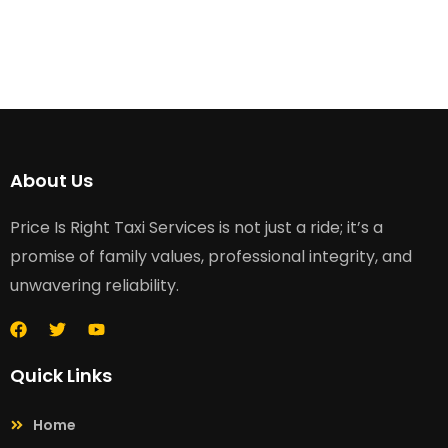
About Us
Price Is Right Taxi Services is not just a ride; it’s a
promise of family values, professional integrity, and
unwavering reliability.
Quick Links
Home