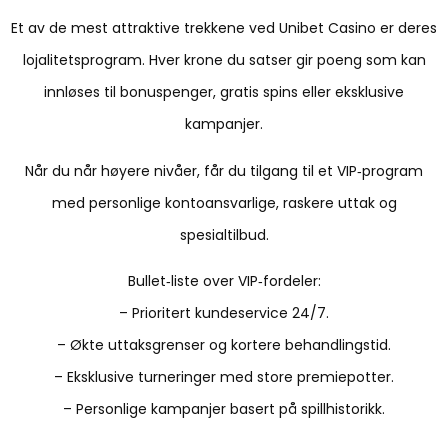
Et av de mest attraktive trekkene ved Unibet Casino er deres
lojalitetsprogram. Hver krone du satser gir poeng som kan
innløses til bonuspenger, gratis spins eller eksklusive
kampanjer.
Når du når høyere nivåer, får du tilgang til et VIP‑program
med personlige kontoansvarlige, raskere uttak og
spesialtilbud.
Bullet‑liste over VIP‑fordeler:
– Prioritert kundeservice 24/7.
– Økte uttaksgrenser og kortere behandlingstid.
– Eksklusive turneringer med store premiepotter.
– Personlige kampanjer basert på spillhistorikk.