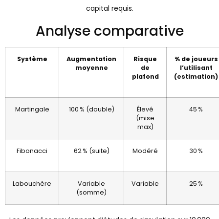
capital requis.
Analyse comparative
Système
Augmentation
Risque
% de joueurs
moyenne
de
l’utilisant
plafond
(estimation)
Martingale
100 % (double)
Élevé
45 %
(mise
max)
Fibonacci
62 % (suite)
Modéré
30 %
Labouchère
Variable
Variable
25 %
(somme)