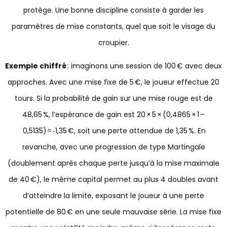
protège. Une bonne discipline consiste à garder les
paramètres de mise constants, quel que soit le visage du
croupier.
Exemple chiffré
: imaginons une session de 100 € avec deux
approches. Avec une mise fixe de 5 €, le joueur effectue 20
tours. Si la probabilité de gain sur une mise rouge est de
48,65 %, l’espérance de gain est 20 × 5 × (0,4865 × 1 –
0,5135) ≈ ‑1,35 €, soit une perte attendue de 1,35 %. En
revanche, avec une progression de type Martingale
(doublement après chaque perte jusqu’à la mise maximale
de 40 €), le même capital permet au plus 4 doubles avant
d’atteindre la limite, exposant le joueur à une perte
potentielle de 80 € en une seule mauvaise série. La mise fixe