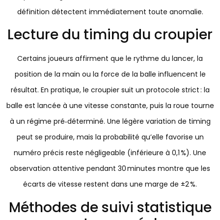
définition détectent immédiatement toute anomalie.
Lecture du timing du croupier
Certains joueurs affirment que le rythme du lancer, la
position de la main ou la force de la balle influencent le
résultat. En pratique, le croupier suit un protocole strict : la
balle est lancée à une vitesse constante, puis la roue tourne
à un régime pré‑déterminé. Une légère variation de timing
peut se produire, mais la probabilité qu’elle favorise un
numéro précis reste négligeable (inférieure à 0,1 %). Une
observation attentive pendant 30 minutes montre que les
écarts de vitesse restent dans une marge de ±2 %.
Méthodes de suivi statistique