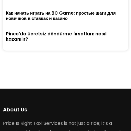
Как начать играть на BC Game: простые шаги для
новичков в ставках и казино
Pinco’da ücretsiz döndürme fırsatları: nasıl
kazanılır?
About Us
Price Is Right Taxi Services is not just a ride; it’s a