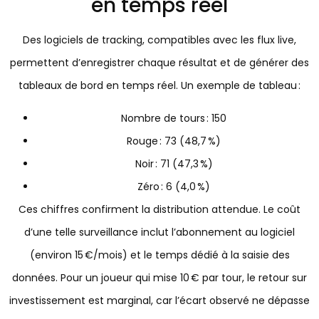
en temps réel
Des logiciels de tracking, compatibles avec les flux live,
permettent d’enregistrer chaque résultat et de générer des
tableaux de bord en temps réel. Un exemple de tableau :
Nombre de tours : 150
Rouge : 73 (48,7 %)
Noir : 71 (47,3 %)
Zéro : 6 (4,0 %)
Ces chiffres confirment la distribution attendue. Le coût
d’une telle surveillance inclut l’abonnement au logiciel
(environ 15 €/mois) et le temps dédié à la saisie des
données. Pour un joueur qui mise 10 € par tour, le retour sur
investissement est marginal, car l’écart observé ne dépasse