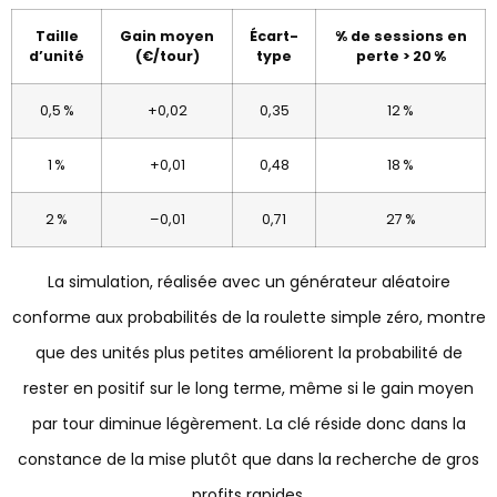
Taille
Gain moyen
Écart-
% de sessions en
d’unité
(€/tour)
type
perte > 20 %
0,5 %
+0,02
0,35
12 %
1 %
+0,01
0,48
18 %
2 %
–0,01
0,71
27 %
La simulation, réalisée avec un générateur aléatoire
conforme aux probabilités de la roulette simple zéro, montre
que des unités plus petites améliorent la probabilité de
rester en positif sur le long terme, même si le gain moyen
par tour diminue légèrement. La clé réside donc dans la
constance de la mise plutôt que dans la recherche de gros
profits rapides.