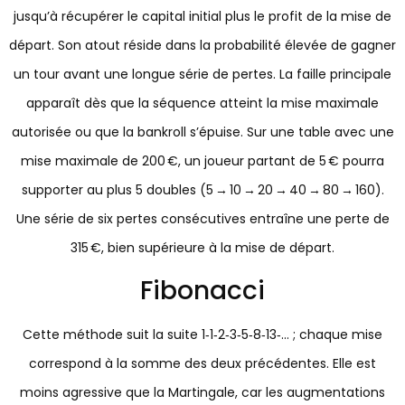
jusqu’à récupérer le capital initial plus le profit de la mise de
départ. Son atout réside dans la probabilité élevée de gagner
un tour avant une longue série de pertes. La faille principale
apparaît dès que la séquence atteint la mise maximale
autorisée ou que la bankroll s’épuise. Sur une table avec une
mise maximale de 200 €, un joueur partant de 5 € pourra
supporter au plus 5 doubles (5 → 10 → 20 → 40 → 80 → 160).
Une série de six pertes consécutives entraîne une perte de
315 €, bien supérieure à la mise de départ.
Fibonacci
Cette méthode suit la suite 1‑1‑2‑3‑5‑8‑13‑… ; chaque mise
correspond à la somme des deux précédentes. Elle est
moins agressive que la Martingale, car les augmentations