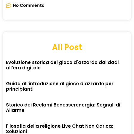
No Comments
All Post
Evoluzione storica del gioco d'azzardo dai dadi
all'era digitale
Guida all'introduzione al gioco d'azzardo per
principianti
Storico dei Reclami Benesserenergia: Segnali di
Allarme
Filosofia della religione Live Chat Non Carica:
Soluzioni