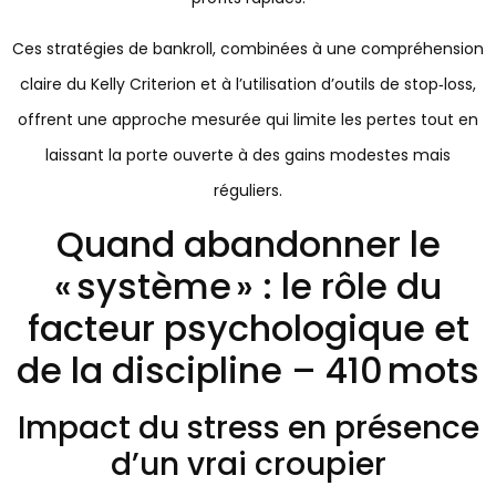
Ces stratégies de bankroll, combinées à une compréhension
claire du Kelly Criterion et à l’utilisation d’outils de stop‑loss,
offrent une approche mesurée qui limite les pertes tout en
laissant la porte ouverte à des gains modestes mais
réguliers.
Quand abandonner le
« système » : le rôle du
facteur psychologique et
de la discipline – 410 mots
Impact du stress en présence
d’un vrai croupier