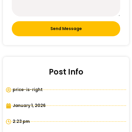
Send Message
Post Info
price-is-right
January 1, 2026
2:23 pm