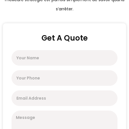
s’arrêter.
Get A Quote