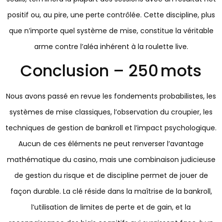
positif ou, au pire, une perte contrôlée. Cette discipline, plus
que n’importe quel système de mise, constitue la véritable
arme contre l’aléa inhérent à la roulette live.
Conclusion – 250 mots
Nous avons passé en revue les fondements probabilistes, les
systèmes de mise classiques, l’observation du croupier, les
techniques de gestion de bankroll et l’impact psychologique.
Aucun de ces éléments ne peut renverser l’avantage
mathématique du casino, mais une combinaison judicieuse
de gestion du risque et de discipline permet de jouer de
façon durable. La clé réside dans la maîtrise de la bankroll,
l’utilisation de limites de perte et de gain, et la