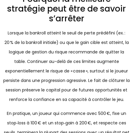
stratégie peut être de savoir
s’arrêter
Lorsque la bankroll atteint le seuil de perte prédéfini (ex. :
20 % de la bankroll initiale) ou que le gain cible est atteint, la
logique de gestion du risque recommande de quitter la
table. Continuer au-delà de ces limites augmente
exponentiellement le risque de « casse », surtout si le joueur
persiste dans une progression agressive. Le fait de clôturer la
session préserve le capital pour de futures opportunités et
renforce la confiance en sa capacité à contrôler le jeu.
En pratique, un joueur qui commence avec 500 €, fixe un
stop‑loss à 100 € et un stop‑gain à 200 €, et respecte ces
seuils, terminera la plupart des sessions avec un résultat net