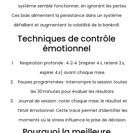
système semble fonctionner, en ignorant les pertes.
Ces biais alimentent la persistance dans un système
défaillant et augmentent la volatilité de la bankroll.
Techniques de contrôle
émotionnel
Respiration profonde : 4‑2‑4 (inspirer 4 s, retenir 2 s,
expirer 4 s) avant chaque mise.
Pauses programmées : interrompre la session toutes
les 30 minutes pour évaluer les résultats.
Journal de session : noter chaque mise, le résultat et
l’état émotionnel. Cette trace permet d’identifier les
moments où le stress influence la prise de décision.
Pourquoi la meilleure