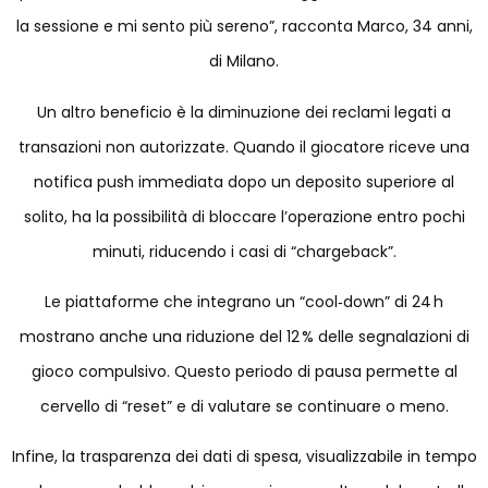
la sessione e mi sento più sereno”, racconta Marco, 34 anni,
di Milano.
Un altro beneficio è la diminuzione dei reclami legati a
transazioni non autorizzate. Quando il giocatore riceve una
notifica push immediata dopo un deposito superiore al
solito, ha la possibilità di bloccare l’operazione entro pochi
minuti, riducendo i casi di “chargeback”.
Le piattaforme che integrano un “cool‑down” di 24 h
mostrano anche una riduzione del 12 % delle segnalazioni di
gioco compulsivo. Questo periodo di pausa permette al
cervello di “reset” e di valutare se continuare o meno.
Infine, la trasparenza dei dati di spesa, visualizzabile in tempo