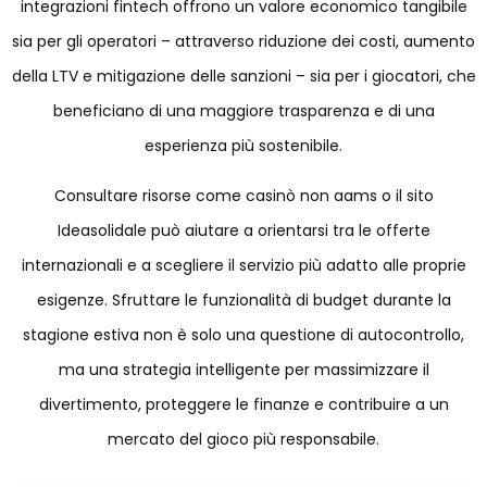
integrazioni fintech offrono un valore economico tangibile
sia per gli operatori – attraverso riduzione dei costi, aumento
della LTV e mitigazione delle sanzioni – sia per i giocatori, che
beneficiano di una maggiore trasparenza e di una
esperienza più sostenibile.
Consultare risorse come casinò non aams o il sito
Ideasolidale può aiutare a orientarsi tra le offerte
internazionali e a scegliere il servizio più adatto alle proprie
esigenze. Sfruttare le funzionalità di budget durante la
stagione estiva non è solo una questione di autocontrollo,
ma una strategia intelligente per massimizzare il
divertimento, proteggere le finanze e contribuire a un
mercato del gioco più responsabile.