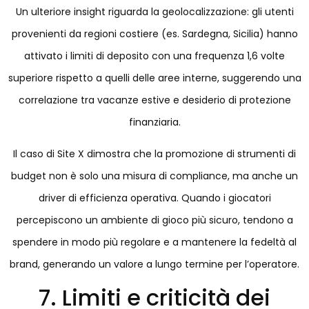
Un ulteriore insight riguarda la geolocalizzazione: gli utenti
provenienti da regioni costiere (es. Sardegna, Sicilia) hanno
attivato i limiti di deposito con una frequenza 1,6 volte
superiore rispetto a quelli delle aree interne, suggerendo una
correlazione tra vacanze estive e desiderio di protezione
finanziaria.
Il caso di Site X dimostra che la promozione di strumenti di
budget non è solo una misura di compliance, ma anche un
driver di efficienza operativa. Quando i giocatori
percepiscono un ambiente di gioco più sicuro, tendono a
spendere in modo più regolare e a mantenere la fedeltà al
brand, generando un valore a lungo termine per l’operatore.
7. Limiti e criticità dei