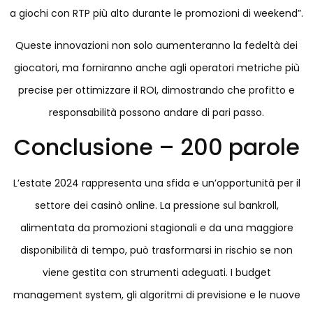
a giochi con RTP più alto durante le promozioni di weekend”.
Queste innovazioni non solo aumenteranno la fedeltà dei
giocatori, ma forniranno anche agli operatori metriche più
precise per ottimizzare il ROI, dimostrando che profitto e
responsabilità possono andare di pari passo.
Conclusione – 200 parole
L’estate 2024 rappresenta una sfida e un’opportunità per il
settore dei casinò online. La pressione sul bankroll,
alimentata da promozioni stagionali e da una maggiore
disponibilità di tempo, può trasformarsi in rischio se non
viene gestita con strumenti adeguati. I budget
management system, gli algoritmi di previsione e le nuove