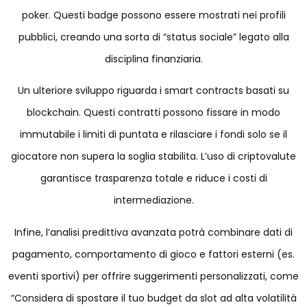
poker. Questi badge possono essere mostrati nei profili
pubblici, creando una sorta di “status sociale” legato alla
disciplina finanziaria.
Un ulteriore sviluppo riguarda i smart contracts basati su
blockchain. Questi contratti possono fissare in modo
immutabile i limiti di puntata e rilasciare i fondi solo se il
giocatore non supera la soglia stabilita. L’uso di criptovalute
garantisce trasparenza totale e riduce i costi di
intermediazione.
Infine, l’analisi predittiva avanzata potrà combinare dati di
pagamento, comportamento di gioco e fattori esterni (es.
eventi sportivi) per offrire suggerimenti personalizzati, come
“Considera di spostare il tuo budget da slot ad alta volatilità