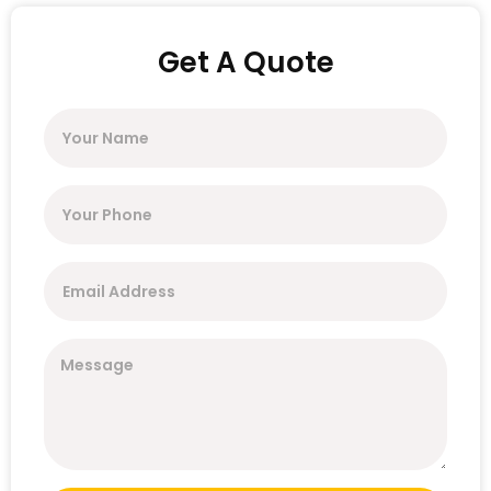
Get A Quote