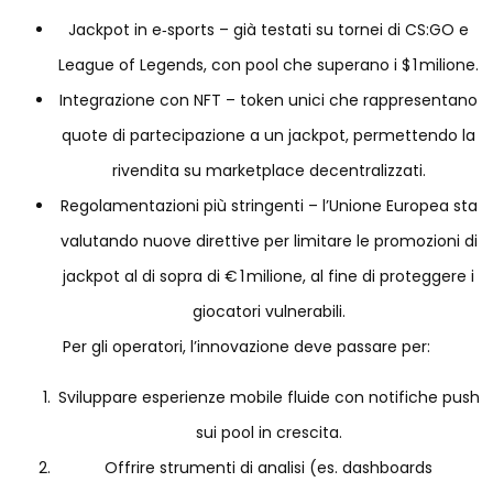
Jackpot in e‑sports – già testati su tornei di CS:GO e
League of Legends, con pool che superano i $ 1 milione.
Integrazione con NFT – token unici che rappresentano
quote di partecipazione a un jackpot, permettendo la
rivendita su marketplace decentralizzati.
Regolamentazioni più stringenti – l’Unione Europea sta
valutando nuove direttive per limitare le promozioni di
jackpot al di sopra di € 1 milione, al fine di proteggere i
giocatori vulnerabili.
Per gli operatori, l’innovazione deve passare per:
Sviluppare esperienze mobile fluide con notifiche push
sui pool in crescita.
Offrire strumenti di analisi (es. dashboards