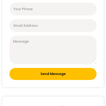
Send Message