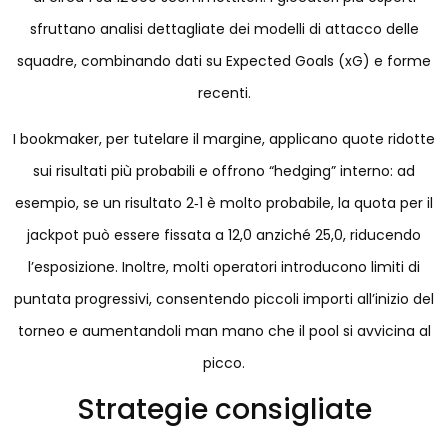
sfruttano analisi dettagliate dei modelli di attacco delle
squadre, combinando dati su Expected Goals (xG) e forme
recenti.
I bookmaker, per tutelare il margine, applicano quote ridotte
sui risultati più probabili e offrono “hedging” interno: ad
esempio, se un risultato 2‑1 è molto probabile, la quota per il
jackpot può essere fissata a 12,0 anziché 25,0, riducendo
l’esposizione. Inoltre, molti operatori introducono limiti di
puntata progressivi, consentendo piccoli importi all’inizio del
torneo e aumentandoli man mano che il pool si avvicina al
picco.
Strategie consigliate