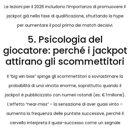
Le lezioni per il 2026 includono l’importanza di promuovere il
jackpot già nella fase di qualificazione, sfruttando la hype
per aumentare il pool prima dei match decisivi.
5. Psicologia del
giocatore: perché i jackpot
attirano gli scommettitori
Il “big win bias” spinge gli scommettitori a sovrastimare la
probabilità di una vincita enorme, soprattutto quando il
jackpot è pubblicizzato con numeri rotondi (es. € 1 milione).
L’effetto “near‑miss” – la sensazione di aver quasi vinto –
aumenta la frequenza delle puntate successive, perché il
cervello interpreta il quasi-successo come un segnale