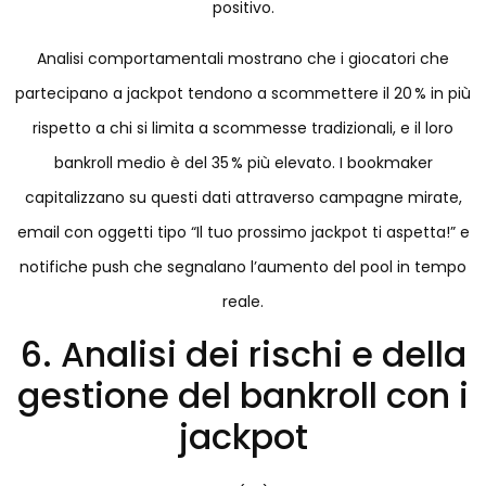
positivo.
Analisi comportamentali mostrano che i giocatori che
partecipano a jackpot tendono a scommettere il 20 % in più
rispetto a chi si limita a scommesse tradizionali, e il loro
bankroll medio è del 35 % più elevato. I bookmaker
capitalizzano su questi dati attraverso campagne mirate,
email con oggetti tipo “Il tuo prossimo jackpot ti aspetta!” e
notifiche push che segnalano l’aumento del pool in tempo
reale.
6. Analisi dei rischi e della
gestione del bankroll con i
jackpot