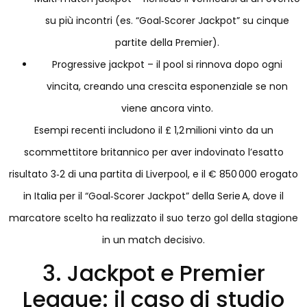
su più incontri (es. “Goal‑Scorer Jackpot” su cinque
partite della Premier).
Progressive jackpot – il pool si rinnova dopo ogni
vincita, creando una crescita esponenziale se non
viene ancora vinto.
Esempi recenti includono il £ 1,2 milioni vinto da un
scommettitore britannico per aver indovinato l’esatto
risultato 3‑2 di una partita di Liverpool, e il € 850 000 erogato
in Italia per il “Goal‑Scorer Jackpot” della Serie A, dove il
marcatore scelto ha realizzato il suo terzo gol della stagione
in un match decisivo.
3. Jackpot e Premier
League: il caso di studio