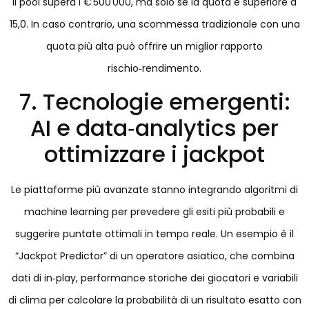
il pool supera i € 500 000, ma solo se la quota è superiore a
15,0. In caso contrario, una scommessa tradizionale con una
quota più alta può offrire un miglior rapporto
rischio‑rendimento.
7. Tecnologie emergenti:
AI e data‑analytics per
ottimizzare i jackpot
Le piattaforme più avanzate stanno integrando algoritmi di
machine learning per prevedere gli esiti più probabili e
suggerire puntate ottimali in tempo reale. Un esempio è il
“Jackpot Predictor” di un operatore asiatico, che combina
dati di in‑play, performance storiche dei giocatori e variabili
di clima per calcolare la probabilità di un risultato esatto con