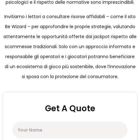
psicologici e il rispetto delle normative sono imprescindibili.
Invitiamo i lettori a consultare risorse affidabili – come il sito
Be Wizard – per approfondire le proprie strategie, valutando
attentamente le opportunità offerte dai jackpot rispetto alle
scommesse tradizionali. Solo con un approccio informato e
responsabile gli operatori e i giocatori potranno beneficiare
di un ecosistema di gioco più sostenibile, dove l’innovazione
si sposa con la protezione del consumatore.
Get A Quote