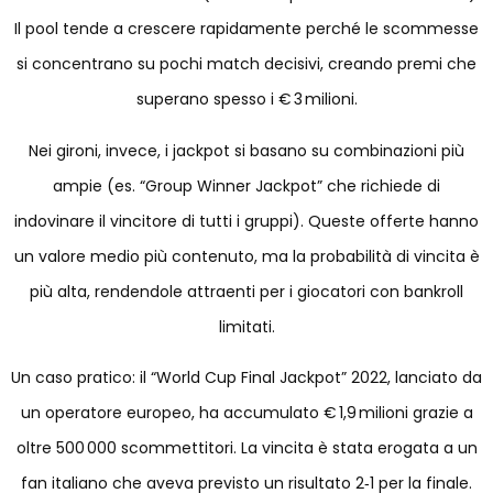
Il pool tende a crescere rapidamente perché le scommesse
si concentrano su pochi match decisivi, creando premi che
superano spesso i € 3 milioni.
Nei gironi, invece, i jackpot si basano su combinazioni più
ampie (es. “Group Winner Jackpot” che richiede di
indovinare il vincitore di tutti i gruppi). Queste offerte hanno
un valore medio più contenuto, ma la probabilità di vincita è
più alta, rendendole attraenti per i giocatori con bankroll
limitati.
Un caso pratico: il “World Cup Final Jackpot” 2022, lanciato da
un operatore europeo, ha accumulato € 1,9 milioni grazie a
oltre 500 000 scommettitori. La vincita è stata erogata a un
fan italiano che aveva previsto un risultato 2‑1 per la finale.