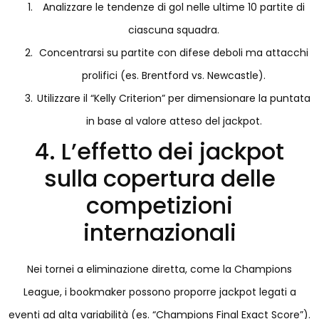
Analizzare le tendenze di gol nelle ultime 10 partite di
ciascuna squadra.
Concentrarsi su partite con difese deboli ma attacchi
prolifici (es. Brentford vs. Newcastle).
Utilizzare il “Kelly Criterion” per dimensionare la puntata
in base al valore atteso del jackpot.
4. L’effetto dei jackpot
sulla copertura delle
competizioni
internazionali
Nei tornei a eliminazione diretta, come la Champions
League, i bookmaker possono proporre jackpot legati a
eventi ad alta variabilità (es. “Champions Final Exact Score”).