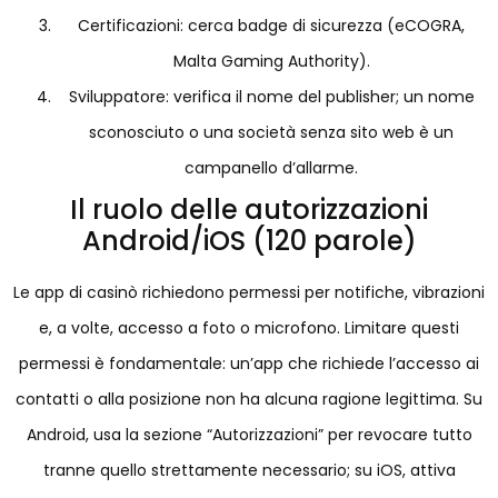
Certificazioni: cerca badge di sicurezza (eCOGRA,
Malta Gaming Authority).
Sviluppatore: verifica il nome del publisher; un nome
sconosciuto o una società senza sito web è un
campanello d’allarme.
Il ruolo delle autorizzazioni
Android/iOS (120 parole)
Le app di casinò richiedono permessi per notifiche, vibrazioni
e, a volte, accesso a foto o microfono. Limitare questi
permessi è fondamentale: un’app che richiede l’accesso ai
contatti o alla posizione non ha alcuna ragione legittima. Su
Android, usa la sezione “Autorizzazioni” per revocare tutto
tranne quello strettamente necessario; su iOS, attiva