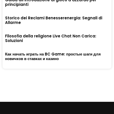
principianti
Storico dei Reclami Benesserenergia: Segnali di
Allarme
Filosofia della religione Live Chat Non Carica:
Soluzioni
Как начать играть на BC Game: простые шаги для
новичков в ставках и казино