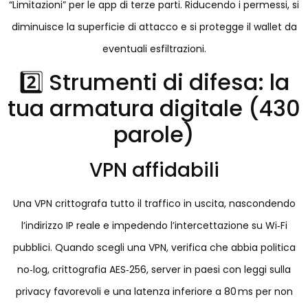
“Limitazioni” per le app di terze parti. Riducendo i permessi, si
diminuisce la superficie di attacco e si protegge il wallet da
eventuali esfiltrazioni.
2️⃣ Strumenti di difesa: la
tua armatura digitale (430
parole)
VPN affidabili
Una VPN crittografa tutto il traffico in uscita, nascondendo
l’indirizzo IP reale e impedendo l’intercettazione su Wi‑Fi
pubblici. Quando scegli una VPN, verifica che abbia politica
no‑log, crittografia AES‑256, server in paesi con leggi sulla
privacy favorevoli e una latenza inferiore a 80 ms per non