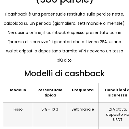
Il cashback è una percentuale restituita sulle perdite nette,
calcolata su un periodo (giornaliero, settimanale o mensile).
Nei casinò online, il cashback è spesso presentato come
“premio di sicurezza”: i giocatori che attivano 2FA, usano
wallet criptati o depositano tramite VPN ricevono un tasso
più alto.
Modelli di cashback
Modello
Percentuale
Frequenza
Condizioni d
tipica
sicurezza
Fisso
5 % – 10 %
Settimanale
2FA attiva,
deposito vi
USDT