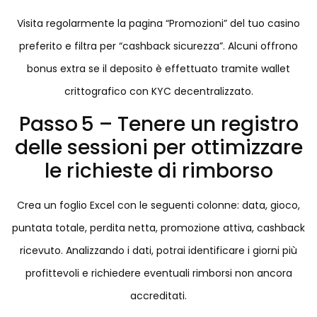
Visita regolarmente la pagina “Promozioni” del tuo casino
preferito e filtra per “cashback sicurezza”. Alcuni offrono
bonus extra se il deposito è effettuato tramite wallet
crittografico con KYC decentralizzato.
Passo 5 – Tenere un registro
delle sessioni per ottimizzare
le richieste di rimborso
Crea un foglio Excel con le seguenti colonne: data, gioco,
puntata totale, perdita netta, promozione attiva, cashback
ricevuto. Analizzando i dati, potrai identificare i giorni più
profittevoli e richiedere eventuali rimborsi non ancora
accreditati.