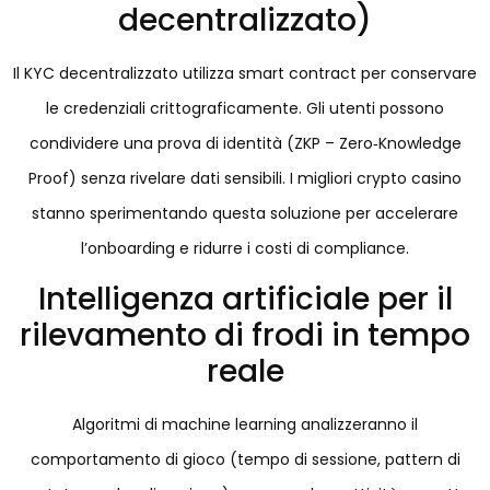
decentralizzato)
Il KYC decentralizzato utilizza smart contract per conservare
le credenziali crittograficamente. Gli utenti possono
condividere una prova di identità (ZKP – Zero‑Knowledge
Proof) senza rivelare dati sensibili. I migliori crypto casino
stanno sperimentando questa soluzione per accelerare
l’onboarding e ridurre i costi di compliance.
Intelligenza artificiale per il
rilevamento di frodi in tempo
reale
Algoritmi di machine learning analizzeranno il
comportamento di gioco (tempo di sessione, pattern di