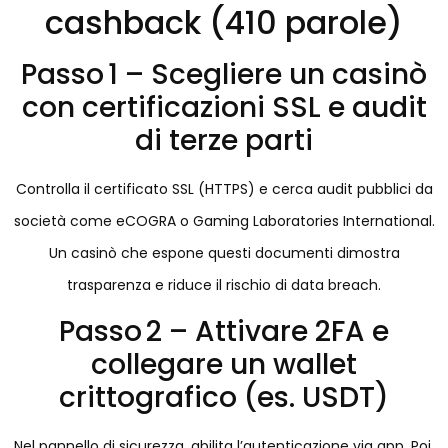
cashback (410 parole)
Passo 1 – Scegliere un casinò
con certificazioni SSL e audit
di terze parti
Controlla il certificato SSL (HTTPS) e cerca audit pubblici da
società come eCOGRA o Gaming Laboratories International.
Un casinò che espone questi documenti dimostra
trasparenza e riduce il rischio di data breach.
Passo 2 – Attivare 2FA e
collegare un wallet
crittografico (es. USDT)
Nel pannello di sicurezza, abilita l’autenticazione via app. Poi,