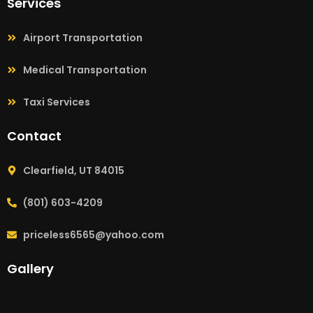
Services
Airport Transportation
Medical Transportation
Taxi Services
Contact
Clearfield, UT 84015
(801) 603-4209
priceless6565@yahoo.com
Gallery