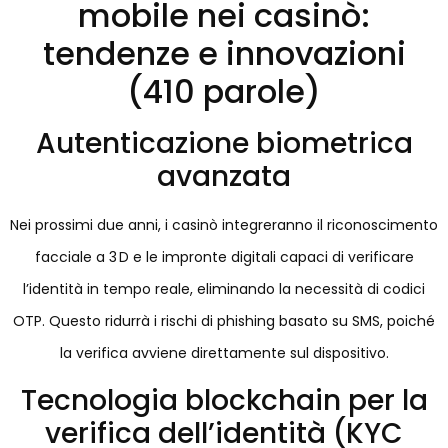
mobile nei casinò:
tendenze e innovazioni
(410 parole)
Autenticazione biometrica
avanzata
Nei prossimi due anni, i casinò integreranno il riconoscimento
facciale a 3 D e le impronte digitali capaci di verificare
l’identità in tempo reale, eliminando la necessità di codici
OTP. Questo ridurrà i rischi di phishing basato su SMS, poiché
la verifica avviene direttamente sul dispositivo.
Tecnologia blockchain per la
verifica dell’identità (KYC