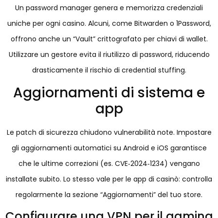
Un password manager genera e memorizza credenziali
uniche per ogni casino. Alcuni, come Bitwarden o 1Password,
offrono anche un “Vault” crittografato per chiavi di wallet.
Utilizzare un gestore evita il riutilizzo di password, riducendo
drasticamente il rischio di credential stuffing.
Aggiornamenti di sistema e
app
Le patch di sicurezza chiudono vulnerabilità note. Impostare
gli aggiornamenti automatici su Android e iOS garantisce
che le ultime correzioni (es. CVE‑2024‑1234) vengano
installate subito. Lo stesso vale per le app di casinò: controlla
regolarmente la sezione “Aggiornamenti” del tuo store.
Configurare una VPN per il gaming