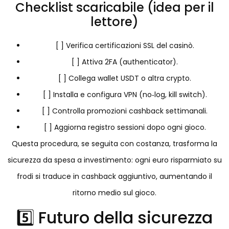
Checklist scaricabile (idea per il
lettore)
[ ] Verifica certificazioni SSL del casinò.
[ ] Attiva 2FA (authenticator).
[ ] Collega wallet USDT o altra crypto.
[ ] Installa e configura VPN (no‑log, kill switch).
[ ] Controlla promozioni cashback settimanali.
[ ] Aggiorna registro sessioni dopo ogni gioco.
Questa procedura, se seguita con costanza, trasforma la
sicurezza da spesa a investimento: ogni euro risparmiato su
frodi si traduce in cashback aggiuntivo, aumentando il
ritorno medio sul gioco.
5️⃣ Futuro della sicurezza