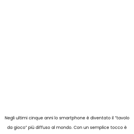
Gioco Mobile Sicuro: Come
Proteggere Il Tuo Portafoglio E
Massimizzare Il Cashback Nei
Casinò Online
Negli ultimi cinque anni lo smartphone è diventato il “tavolo
da gioco” più diffuso al mondo. Con un semplice tocco è