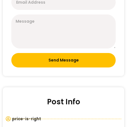
Send Message
Post Info
price-is-right