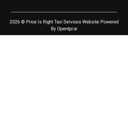
2026 © Price Is Right Taxi Services Website Powered
By
Opentpr.ai