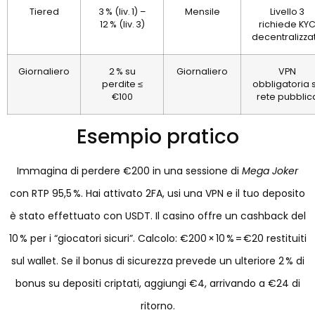
Tiered
3 % (liv. 1) –
Mensile
Livello 3
12 % (liv. 3)
richiede KY
decentralizza
Giornaliero
2 % su
Giornaliero
VPN
perdite ≤
obbligatoria 
€100
rete pubblic
Esempio pratico
Immagina di perdere €200 in una sessione di
Mega Joker
con RTP 95,5 %. Hai attivato 2FA, usi una VPN e il tuo deposito
è stato effettuato con USDT. Il casino offre un cashback del
10 % per i “giocatori sicuri”. Calcolo: €200 × 10 % = €20 restituiti
sul wallet. Se il bonus di sicurezza prevede un ulteriore 2 % di
bonus su depositi criptati, aggiungi €4, arrivando a €24 di
ritorno.