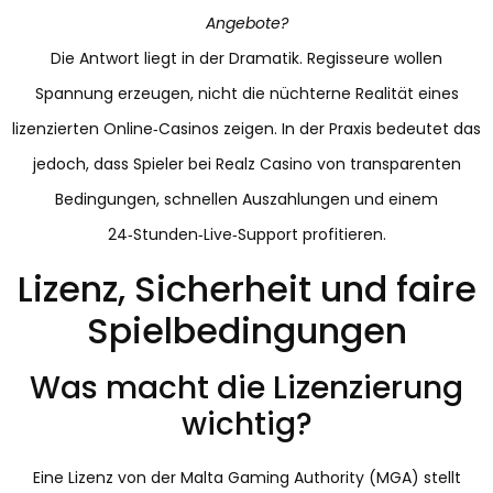
Angebote?
Die Antwort liegt in der Dramatik. Regisseure wollen
Spannung erzeugen, nicht die nüchterne Realität eines
lizenzierten Online‑Casinos zeigen. In der Praxis bedeutet das
jedoch, dass Spieler bei Realz Casino von transparenten
Bedingungen, schnellen Auszahlungen und einem
24‑Stunden‑Live‑Support profitieren.
Lizenz, Sicherheit und faire
Spielbedingungen
Was macht die Lizenzierung
wichtig?
Eine Lizenz von der Malta Gaming Authority (MGA) stellt