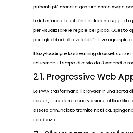
pulsanti più grandi e gesture come swipe pe
Le interfacce touch‑first includono supporto
per visualizzare le regole del gioco. Questo a
per i giochi ad alta volatilità dove ogni spin c
Il lazy‑loading e lo streaming di asset conse
riducendo il tempo di avvio da 8 secondi a me
2.1. Progressive Web Ap
Le PWA trasformano il browser in una sorta di 
screen, accedere a una versione offline‑like 
essere annunciato tramite notifica, spingendo 
scadenza.