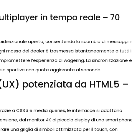
ultiplayer in tempo reale – 70
irezionale aperta, consentendo lo scambio di messaggi i
 ogni mossa del dealer è trasmessa istantaneamente a tutti i
ompromettere l’esperienza di wagering. La sincronizzazione è
e sportive con quote aggiornate al secondo.
 (UX) potenziata da HTML5 –
Grazie a CSS 3 e media queries, le interfacce si adattano
nsione, dal monitor 4K al piccolo display di uno smartphone
e una griglia di simboli ottimizzata per il touch, con