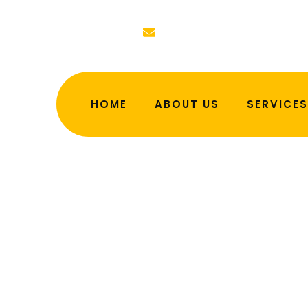
priceless6565@yahoo.com
HOME
ABOUT US
SERVICES
HTML5 
Tecn
Esper