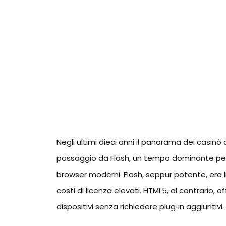
Negli ultimi dieci anni il panorama dei casinò
passaggio da Flash, un tempo dominante per l
browser moderni. Flash, seppur potente, era l
costi di licenza elevati. HTML5, al contrario, 
dispositivi senza richiedere plug‑in aggiuntivi.