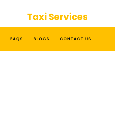
Price Is Right
Taxi Services
FAQS
BLOGS
CONTACT US
Nei Casinò Digitali: 
ologia Avanzata Potenz
ienze Di Gioco E I Pro