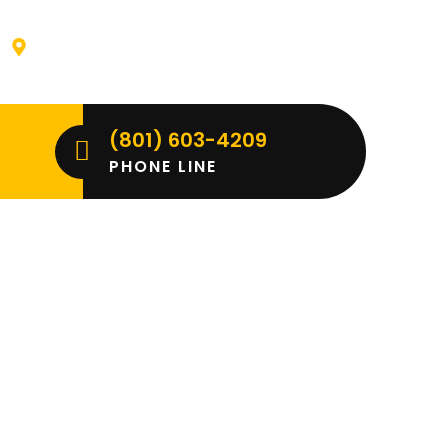
Clearfield, UT 84015
(801) 603-4209
PHONE LINE
Come La
ia Le
grammi