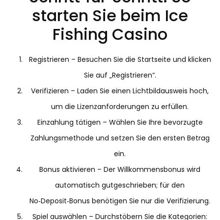
starten Sie beim Ice
Fishing Casino
Registrieren – Besuchen Sie die Startseite und klicken
Sie auf „Registrieren“.
Verifizieren – Laden Sie einen Lichtbildausweis hoch,
um die Lizenzanforderungen zu erfüllen.
Einzahlung tätigen – Wählen Sie Ihre bevorzugte
Zahlungsmethode und setzen Sie den ersten Betrag
ein.
Bonus aktivieren – Der Willkommensbonus wird
automatisch gutgeschrieben; für den
No‑Deposit‑Bonus benötigen Sie nur die Verifizierung.
Spiel auswählen – Durchstöbern Sie die Kategorien: