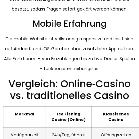
besetzt, sodass Fragen sofort geklärt werden können.
Mobile Erfahrung
Die mobile Website ist vollständig responsive und lässt sich
auf Android‑ und iOS‑Geräten ohne zusätzliche App nutzen.
Alle Funktionen – von Einzahlungen bis zu Live‑Dealer‑Spielen
– funktionieren reibungslos.
Vergleich: Online‑Casino
vs. traditionelles Casino
Merkmal
Ice Fishing
Klassisches
Casino (Online)
Casino
Verfügbarkeit
24 h/Tag, überall
Öffnungszeiten