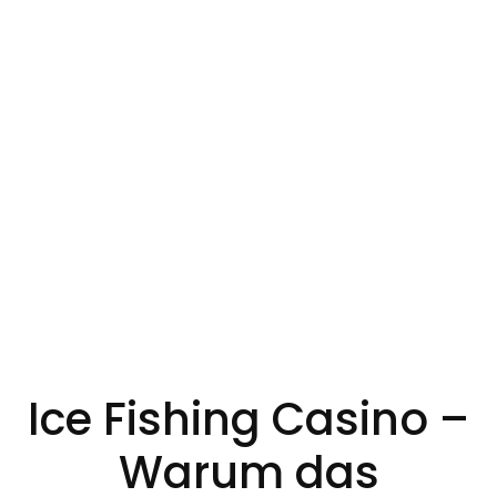
Ice Fishing Casino – Warum Das
Online‑Erlebnis Das Klassische
Casino Übertrifft
Ice Fishing Casino –
Warum das