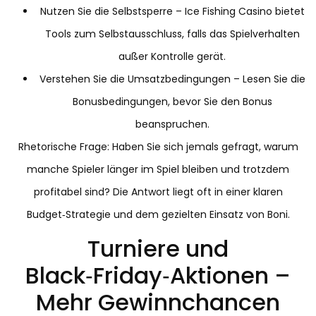
Nutzen Sie die Selbstsperre – Ice Fishing Casino bietet
Tools zum Selbstausschluss, falls das Spielverhalten
außer Kontrolle gerät.
Verstehen Sie die Umsatzbedingungen – Lesen Sie die
Bonusbedingungen, bevor Sie den Bonus
beanspruchen.
Rhetorische Frage: Haben Sie sich jemals gefragt, warum
manche Spieler länger im Spiel bleiben und trotzdem
profitabel sind? Die Antwort liegt oft in einer klaren
Budget‑Strategie und dem gezielten Einsatz von Boni.
Turniere und
Black‑Friday‑Aktionen –
Mehr Gewinnchancen