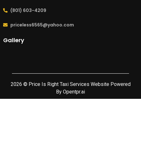
(801) 603-4209
priceless6565@yahoo.com
Gallery
2026 © Price Is Right Taxi Services Website Powered
By
Opentpr.ai