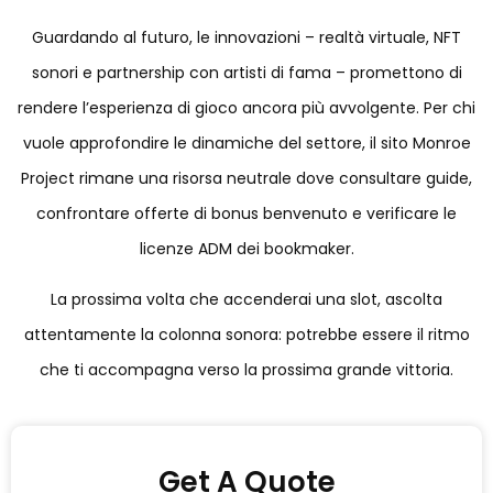
Guardando al futuro, le innovazioni – realtà virtuale, NFT
sonori e partnership con artisti di fama – promettono di
rendere l’esperienza di gioco ancora più avvolgente. Per chi
vuole approfondire le dinamiche del settore, il sito Monroe
Project rimane una risorsa neutrale dove consultare guide,
confrontare offerte di bonus benvenuto e verificare le
licenze ADM dei bookmaker.
La prossima volta che accenderai una slot, ascolta
attentamente la colonna sonora: potrebbe essere il ritmo
che ti accompagna verso la prossima grande vittoria.
Get A Quote