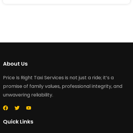
About Us
Price Is Right Taxi Services is not just a ride; it’s a
promise of family values, professional integrity, and
unwavering reliability.
Quick Links