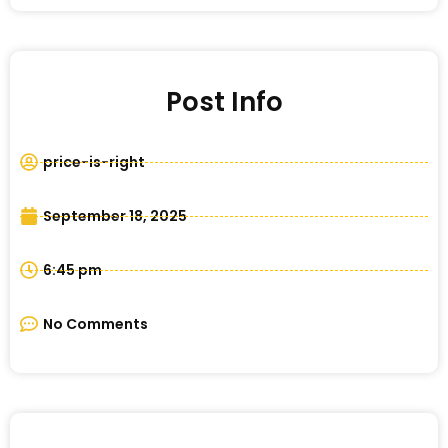
Post Info
price-is-right
September 18, 2025
6:45 pm
No Comments