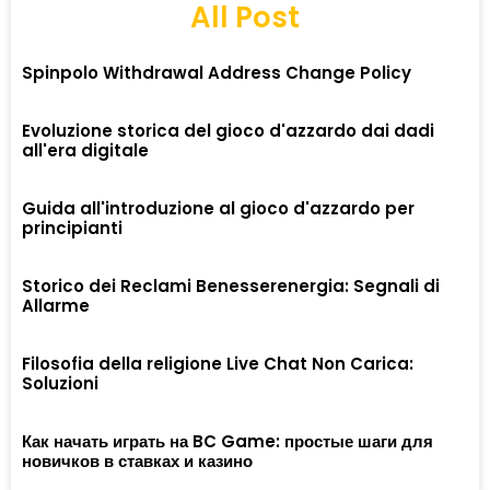
All Post
Spinpolo Withdrawal Address Change Policy
Evoluzione storica del gioco d'azzardo dai dadi
all'era digitale
Guida all'introduzione al gioco d'azzardo per
principianti
Storico dei Reclami Benesserenergia: Segnali di
Allarme
Filosofia della religione Live Chat Non Carica:
Soluzioni
Как начать играть на BC Game: простые шаги для
новичков в ставках и казино