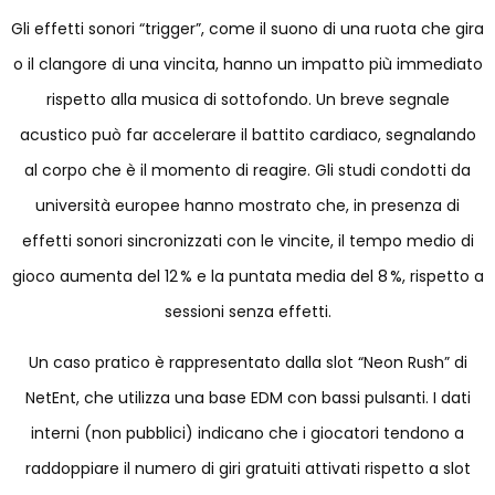
Gli effetti sonori “trigger”, come il suono di una ruota che gira
o il clangore di una vincita, hanno un impatto più immediato
rispetto alla musica di sottofondo. Un breve segnale
acustico può far accelerare il battito cardiaco, segnalando
al corpo che è il momento di reagire. Gli studi condotti da
università europee hanno mostrato che, in presenza di
effetti sonori sincronizzati con le vincite, il tempo medio di
gioco aumenta del 12 % e la puntata media del 8 %, rispetto a
sessioni senza effetti.
Un caso pratico è rappresentato dalla slot “Neon Rush” di
NetEnt, che utilizza una base EDM con bassi pulsanti. I dati
interni (non pubblici) indicano che i giocatori tendono a
raddoppiare il numero di giri gratuiti attivati rispetto a slot