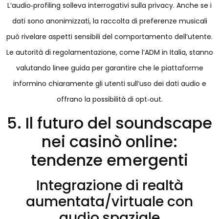
L’audio‑profiling solleva interrogativi sulla privacy. Anche se i
dati sono anonimizzati, la raccolta di preferenze musicali
può rivelare aspetti sensibili del comportamento dell’utente.
Le autorità di regolamentazione, come l’ADM in Italia, stanno
valutando linee guida per garantire che le piattaforme
informino chiaramente gli utenti sull’uso dei dati audio e
offrano la possibilità di opt‑out.
5. Il futuro del soundscape
nei casinò online:
tendenze emergenti
Integrazione di realtà
aumentata/virtuale con
audio spaziale