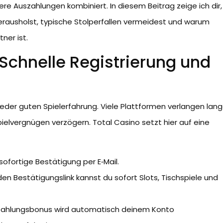
re Auszahlungen kombiniert. In diesem Beitrag zeige ich dir,
ausholst, typische Stolperfallen vermeidest und warum
ner ist.
 Schnelle Registrierung und
 jeder guten Spielerfahrung. Viele Plattformen verlangen lan
pielvergnügen verzögern. Total Casino setzt hier auf eine
sofortige Bestätigung per E‑Mail.
den Bestätigungslink kannst du sofort Slots, Tischspiele und
nzahlungsbonus wird automatisch deinem Konto