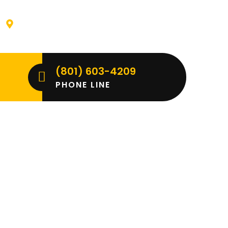
Clearfield, UT 84015
(801) 603-4209
PHONE LINE
iles
utzung