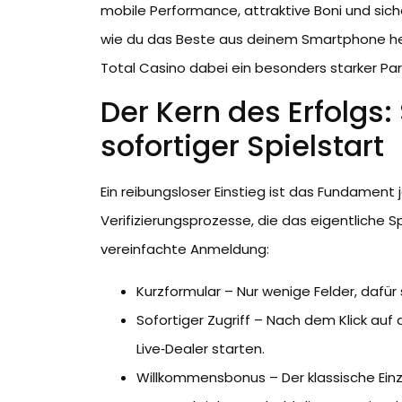
mobile Performance, attraktive Boni und siche
wie du das Beste aus deinem Smartphone her
Total Casino dabei ein besonders starker Part
Der Kern des Erfolgs:
sofortiger Spielstart
Ein reibungsloser Einstieg ist das Fundament
Verifizierungsprozesse, die das eigentliche S
vereinfachte Anmeldung:
Kurzformular – Nur wenige Felder, dafür 
Sofortiger Zugriff – Nach dem Klick auf 
Live‑Dealer starten.
Willkommensbonus – Der klassische Ei