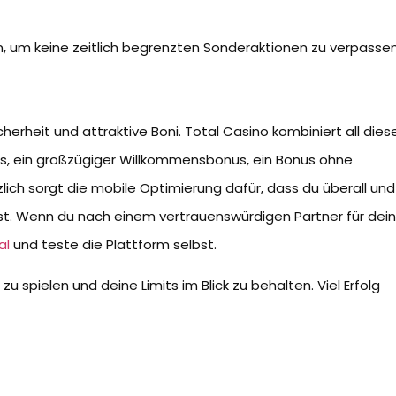
, um keine zeitlich begrenzten Sonderaktionen zu verpassen
herheit und attraktive Boni. Total Casino kombiniert all dies
ss, ein großzügiger Willkommensbonus, ein Bonus ohne
lich sorgt die mobile Optimierung dafür, dass du überall und
hast. Wenn du nach einem vertrauenswürdigen Partner für dein
al
und teste die Plattform selbst.
spielen und deine Limits im Blick zu behalten. Viel Erfolg