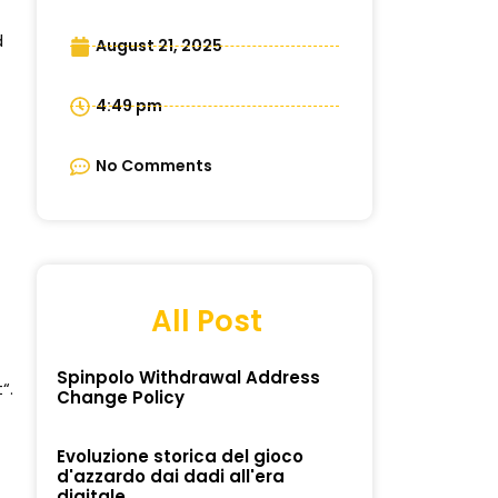
d
August 21, 2025
4:49 pm
No Comments
All Post
Spinpolo Withdrawal Address
“.
Change Policy
Evoluzione storica del gioco
d'azzardo dai dadi all'era
digitale