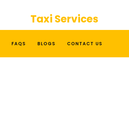
Price Is Right
Taxi Services
FAQS
BLOGS
CONTACT US
ider‑Strategien Für Mob
en Und Smarte Bonusn
Bei Total Casino