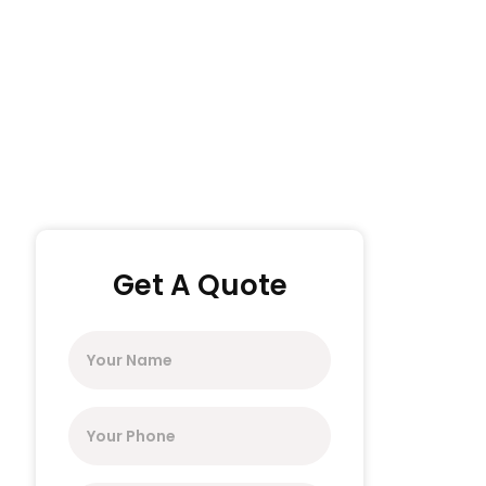
Get A Quote