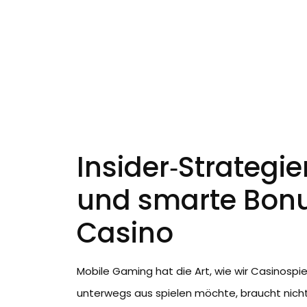
Insider‑Strategie
und smarte Bonu
Casino
Mobile Gaming hat die Art, wie wir Casinospie
unterwegs aus spielen möchte, braucht nicht 