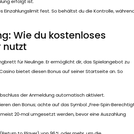
ung erfolgt ist.
s Einzahlungslimit fest. So behältst du die Kontrolle, währen
ng: Wie du kostenloses
 nutzt
ngbrett für Neulinge. Er ermöglicht dir, das Spielangebot zu
 Casino bietet diesen Bonus auf seiner Startseite an. So
 Abschluss der Anmeldung automatisch aktiviert.
ptieren den Bonus; achte auf das Symbol „Free‑Spin‑Berechtigt
meist 20‑mal umgesetzt werden, bevor eine Auszahlung
(Return to Player) von 96 % oder mehr, um die