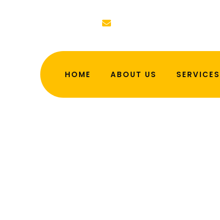
priceless6565@yahoo.com
HOME
ABOUT US
SERVICES
Ins
Spiel