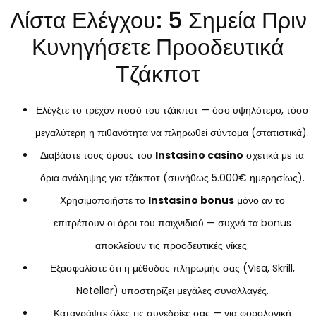
Λίστα Ελέγχου: 5 Σημεία Πριν
Κυνηγήσετε Προοδευτικά
Τζάκποτ
Ελέγξτε το τρέχον ποσό του τζάκποτ — όσο υψηλότερο, τόσο
μεγαλύτερη η πιθανότητα να πληρωθεί σύντομα (στατιστικά).
Διαβάστε τους όρους του
Instasino casino
σχετικά με τα
όρια ανάληψης για τζάκποτ (συνήθως 5.000€ ημερησίως).
Χρησιμοποιήστε το
Instasino bonus
μόνο αν το
επιτρέπουν οι όροι του παιχνιδιού — συχνά τα bonus
αποκλείουν τις προοδευτικές νίκες.
Εξασφαλίστε ότι η μέθοδος πληρωμής σας (Visa, Skrill,
Neteller) υποστηρίζει μεγάλες συναλλαγές.
Καταγράψτε όλες τις συνεδρίες σας — για φορολογική