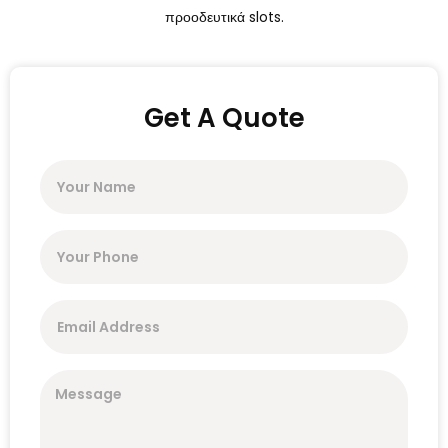
προοδευτικά slots.
Get A Quote