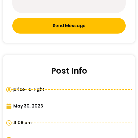
Send Message
Post Info
price-is-right
May 30, 2026
4:06 pm