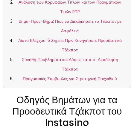
Ανάλυση των Κορυφαίων Τίτλων και των Πραγματικών
Τιμών RTP
Βήμα-Προς-Βήμα: Πώς να Διεκδικήσετε το Τζάκποτ με
Ασφάλεια
Λίστα Ελέγχου: 5 Σημεία Πριν Κυνηγήσετε Προοδευτικά
Τζάκποτ
Συνήθη Προβλήματα και Λύσεις κατά τη Διεκδίκηση
Τζάκποτ
Πραγματικές Συμβουλές για Στρατηγική Παιχνιδιού
Οδηγός Βημάτων για τα
Προοδευτικά Τζάκποτ του
Instasino