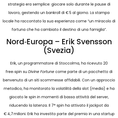
strategia era semplice: giocare solo durante le pause di
lavoro, gestendo un bankroll di € 5 al giorno. La stampa
locale ha raccontato la sua esperienza come “un miracolo di
fortuna che ha cambiato il destino di una famiglia”.
Nord‑Europa – Erik Svensson
(Svezia)
Erik, un programmatore di Stoccolma, ha ricevuto 20
free‑spin su
Divine Fortune
come parte di un pacchetto di
benvenuto di un siti scommesse affidabili. Con un approccio
metodico, ha monitorato la volatilità della slot (media) e ha
giocato le spin in momenti di bassa attività del server,
riducendo la latenza. Il 7° spin ha attivato il jackpot da
€ 4,7 milioni. Erik ha investito parte del premio in una startup