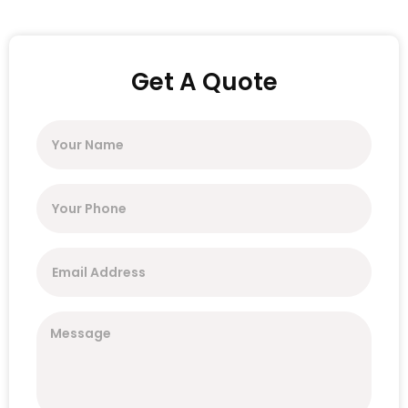
Get A Quote