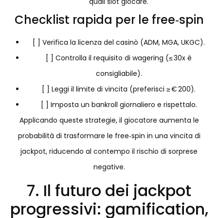
quali slot giocare.
Checklist rapida per le free‑spin
[ ] Verifica la licenza del casinò (ADM, MGA, UKGC).
[ ] Controlla il requisito di wagering (≤ 30x è
consigliabile).
[ ] Leggi il limite di vincita (preferisci ≥ € 200).
[ ] Imposta un bankroll giornaliero e rispettalo.
Applicando queste strategie, il giocatore aumenta le
probabilità di trasformare le free‑spin in una vincita di
jackpot, riducendo al contempo il rischio di sorprese
negative.
7. Il futuro dei jackpot
progressivi: gamification,