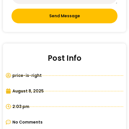
Send Message
Post Info
price-is-right
August 8, 2025
2:03 pm
No Comments