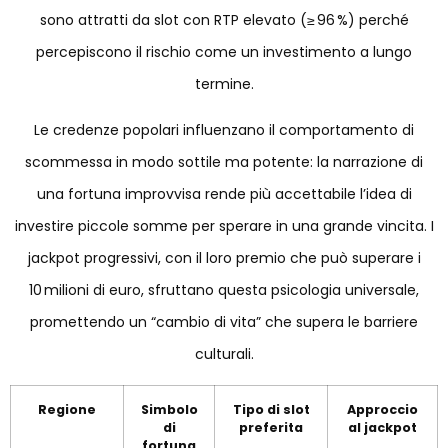
sono attratti da slot con RTP elevato (≥ 96 %) perché
percepiscono il rischio come un investimento a lungo
termine.
Le credenze popolari influenzano il comportamento di
scommessa in modo sottile ma potente: la narrazione di
una fortuna improvvisa rende più accettabile l’idea di
investire piccole somme per sperare in una grande vincita. I
jackpot progressivi, con il loro premio che può superare i
10 milioni di euro, sfruttano questa psicologia universale,
promettendo un “cambio di vita” che supera le barriere
culturali.
Regione
Simbolo
Tipo di slot
Approccio
di
preferita
al jackpot
fortuna