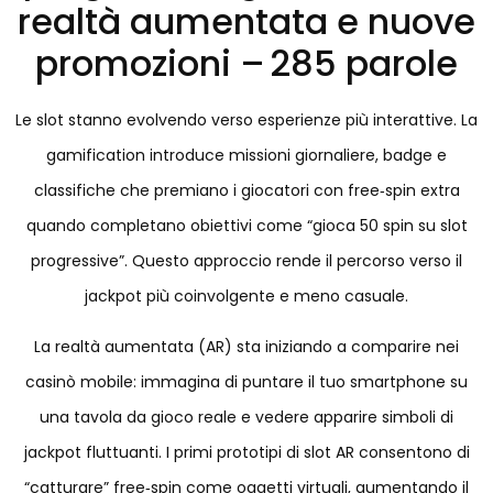
realtà aumentata e nuove
promozioni – 285 parole
Le slot stanno evolvendo verso esperienze più interattive. La
gamification introduce missioni giornaliere, badge e
classifiche che premiano i giocatori con free‑spin extra
quando completano obiettivi come “gioca 50 spin su slot
progressive”. Questo approccio rende il percorso verso il
jackpot più coinvolgente e meno casuale.
La realtà aumentata (AR) sta iniziando a comparire nei
casinò mobile: immagina di puntare il tuo smartphone su
una tavola da gioco reale e vedere apparire simboli di
jackpot fluttuanti. I primi prototipi di slot AR consentono di
“catturare” free‑spin come oggetti virtuali, aumentando il