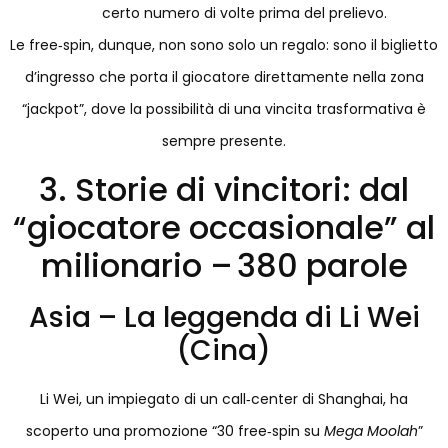
certo numero di volte prima del prelievo.
Le free‑spin, dunque, non sono solo un regalo: sono il biglietto
d’ingresso che porta il giocatore direttamente nella zona
“jackpot”, dove la possibilità di una vincita trasformativa è
sempre presente.
3. Storie di vincitori: dal
“giocatore occasionale” al
milionario – 380 parole
Asia – La leggenda di Li Wei
(Cina)
Li Wei, un impiegato di un call‑center di Shanghai, ha
scoperto una promozione “30 free‑spin su
Mega Moolah
”