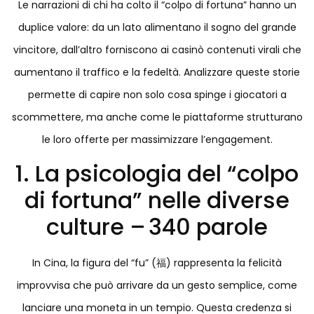
Le narrazioni di chi ha colto il “colpo di fortuna” hanno un
duplice valore: da un lato alimentano il sogno del grande
vincitore, dall’altro forniscono ai casinò contenuti virali che
aumentano il traffico e la fedeltà. Analizzare queste storie
permette di capire non solo cosa spinge i giocatori a
scommettere, ma anche come le piattaforme strutturano
le loro offerte per massimizzare l’engagement.
1. La psicologia del “colpo
di fortuna” nelle diverse
culture – 340 parole
In Cina, la figura del “fu” (福) rappresenta la felicità
improvvisa che può arrivare da un gesto semplice, come
lanciare una moneta in un tempio. Questa credenza si