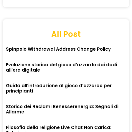
All Post
Spinpolo Withdrawal Address Change Policy
Evoluzione storica del gioco d'azzardo dai dadi
all'era digitale
Guida all'introduzione al gioco d'azzardo per
principianti
Storico dei Reclami Benesserenergia: Segnali di
Allarme
Filosofia della religione Live Chat Non Carica: