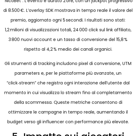
“NicoBet”. L’evento è durato 2 ore, con un jackpot progressivo
di 8.500 €. L’overlay SDK mostrava in tempo reale il valore del
premio, aggiornato ogni 5 secondi. I risultati sono stati:
1,2 milioni di visualizzazioni totali, 24 000 click sul link affiliato,
3 800 nuovi account e un tasso di conversione del 15,8 %
rispetto al 4,2 % medio dei canali organici.
Gli strumenti di tracking includono pixel di conversione, UTM
parameters e, per le piattaforme più avanzate, un
“click‑stream” che registra ogni interazione dell’utente dal
momento in cui visualizza lo stream fino al completamento
della scommessa. Queste metriche consentono di
ottimizzare le campagne in tempo reale, aumentando il
budget verso gli influencer con performance più elevate.