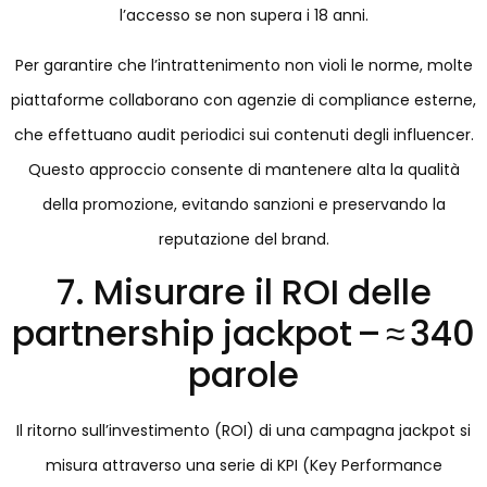
l’accesso se non supera i 18 anni.
Per garantire che l’intrattenimento non violi le norme, molte
piattaforme collaborano con agenzie di compliance esterne,
che effettuano audit periodici sui contenuti degli influencer.
Questo approccio consente di mantenere alta la qualità
della promozione, evitando sanzioni e preservando la
reputazione del brand.
7. Misurare il ROI delle
partnership jackpot – ≈ 340
parole
Il ritorno sull’investimento (ROI) di una campagna jackpot si
misura attraverso una serie di KPI (Key Performance