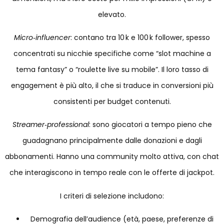
elevato.
Micro‑influencer
: contano tra 10 k e 100 k follower, spesso
concentrati su nicchie specifiche come “slot machine a
tema fantasy” o “roulette live su mobile”. Il loro tasso di
engagement è più alto, il che si traduce in conversioni più
consistenti per budget contenuti.
Streamer‑professional
: sono giocatori a tempo pieno che
guadagnano principalmente dalle donazioni e dagli
abbonamenti. Hanno una community molto attiva, con chat
che interagiscono in tempo reale con le offerte di jackpot.
I criteri di selezione includono:
Demografia dell’audience (età, paese, preferenze di