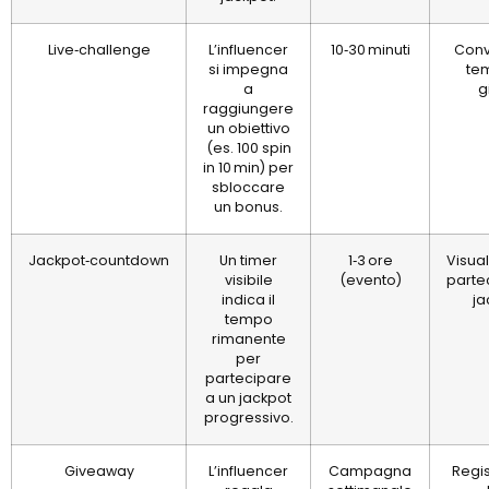
Live‑challenge
L’influencer
10‑30 minuti
Conv
si impegna
te
a
g
raggiungere
un obiettivo
(es. 100 spin
in 10 min) per
sbloccare
un bonus.
Jackpot‑countdown
Un timer
1‑3 ore
Visual
visibile
(evento)
partec
indica il
ja
tempo
rimanente
per
partecipare
a un jackpot
progressivo.
Giveaway
L’influencer
Campagna
Regis