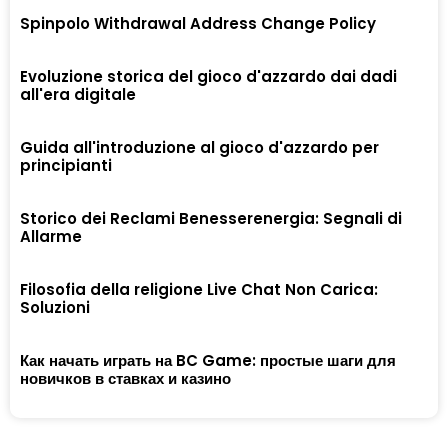
Spinpolo Withdrawal Address Change Policy
Evoluzione storica del gioco d'azzardo dai dadi
all'era digitale
Guida all'introduzione al gioco d'azzardo per
principianti
Storico dei Reclami Benesserenergia: Segnali di
Allarme
Filosofia della religione Live Chat Non Carica:
Soluzioni
Как начать играть на BC Game: простые шаги для
новичков в ставках и казино