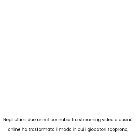
Jackpot Streaming: Come Le
Piattaforme Di Gioco
Collaborano Con Gli Influencer
Per Far Esplodere Le Vincite
Negli ultimi due anni il connubio tra streaming video e casinò
online ha trasformato il modo in cui i giocatori scoprono,