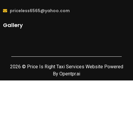
priceless6565@yahoo.com
Gallery
2026 © Price Is Right Taxi Services Website Powered
By
Opentpr.ai