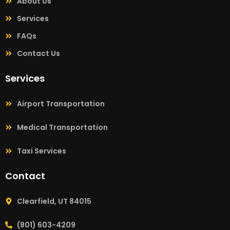
About Us
Services
FAQs
Contact Us
Services
Airport Transportation
Medical Transportation
Taxi Services
Contact
Clearfield, UT 84015
(801) 603-4209