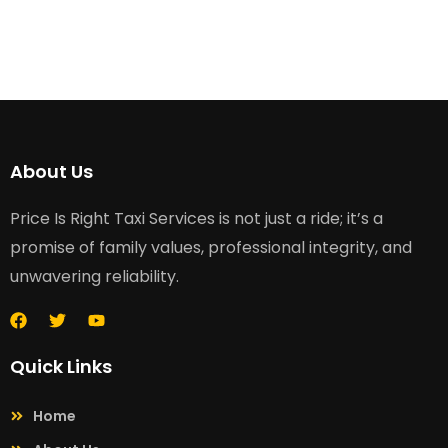
About Us
Price Is Right Taxi Services is not just a ride; it’s a
promise of family values, professional integrity, and
unwavering reliability.
Quick Links
Home