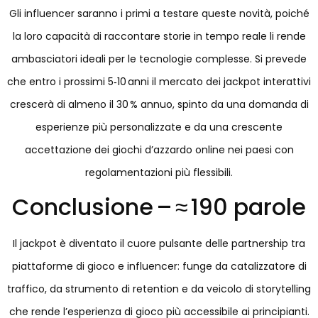
Gli influencer saranno i primi a testare queste novità, poiché
la loro capacità di raccontare storie in tempo reale li rende
ambasciatori ideali per le tecnologie complesse. Si prevede
che entro i prossimi 5‑10 anni il mercato dei jackpot interattivi
crescerà di almeno il 30 % annuo, spinto da una domanda di
esperienze più personalizzate e da una crescente
accettazione dei giochi d’azzardo online nei paesi con
regolamentazioni più flessibili.
Conclusione – ≈ 190 parole
Il jackpot è diventato il cuore pulsante delle partnership tra
piattaforme di gioco e influencer: funge da catalizzatore di
traffico, da strumento di retention e da veicolo di storytelling
che rende l’esperienza di gioco più accessibile ai principianti.