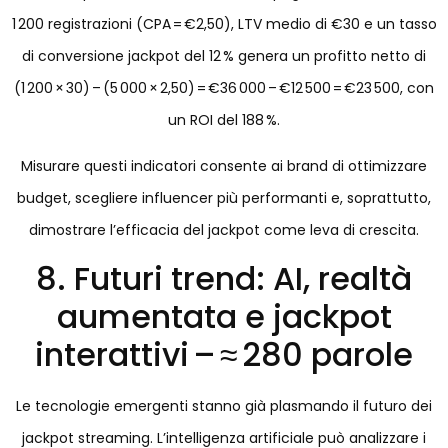
1 200 registrazioni (CPA = €2,50), LTV medio di €30 e un tasso
di conversione jackpot del 12 % genera un profitto netto di
(1 200 × 30) – (5 000 × 2,50) = €36 000 – €12 500 = €23 500, con
un ROI del 188 %.
Misurare questi indicatori consente ai brand di ottimizzare
budget, scegliere influencer più performanti e, soprattutto,
dimostrare l’efficacia del jackpot come leva di crescita.
8. Futuri trend: AI, realtà
aumentata e jackpot
interattivi – ≈ 280 parole
Le tecnologie emergenti stanno già plasmando il futuro dei
jackpot streaming. L’intelligenza artificiale può analizzare i