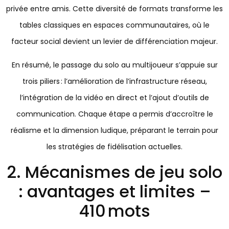
privée entre amis. Cette diversité de formats transforme les
tables classiques en espaces communautaires, où le
facteur social devient un levier de différenciation majeur.
En résumé, le passage du solo au multijoueur s’appuie sur
trois piliers : l’amélioration de l’infrastructure réseau,
l’intégration de la vidéo en direct et l’ajout d’outils de
communication. Chaque étape a permis d’accroître le
réalisme et la dimension ludique, préparant le terrain pour
les stratégies de fidélisation actuelles.
2. Mécanismes de jeu solo
: avantages et limites –
410 mots