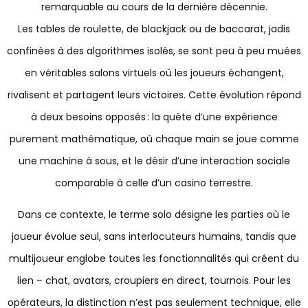
remarquable au cours de la dernière décennie.
Les tables de roulette, de blackjack ou de baccarat, jadis
confinées à des algorithmes isolés, se sont peu à peu muées
en véritables salons virtuels où les joueurs échangent,
rivalisent et partagent leurs victoires. Cette évolution répond
à deux besoins opposés : la quête d’une expérience
purement mathématique, où chaque main se joue comme
une machine à sous, et le désir d’une interaction sociale
comparable à celle d’un casino terrestre.
Dans ce contexte, le terme solo désigne les parties où le
joueur évolue seul, sans interlocuteurs humains, tandis que
multijoueur englobe toutes les fonctionnalités qui créent du
lien – chat, avatars, croupiers en direct, tournois. Pour les
opérateurs, la distinction n’est pas seulement technique, elle