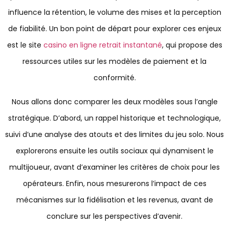
influence la rétention, le volume des mises et la perception
de fiabilité. Un bon point de départ pour explorer ces enjeux
est le site
casino en ligne retrait instantané
, qui propose des
ressources utiles sur les modèles de paiement et la
conformité.
Nous allons donc comparer les deux modèles sous l’angle
stratégique. D’abord, un rappel historique et technologique,
suivi d’une analyse des atouts et des limites du jeu solo. Nous
explorerons ensuite les outils sociaux qui dynamisent le
multijoueur, avant d’examiner les critères de choix pour les
opérateurs. Enfin, nous mesurerons l’impact de ces
mécanismes sur la fidélisation et les revenus, avant de
conclure sur les perspectives d’avenir.