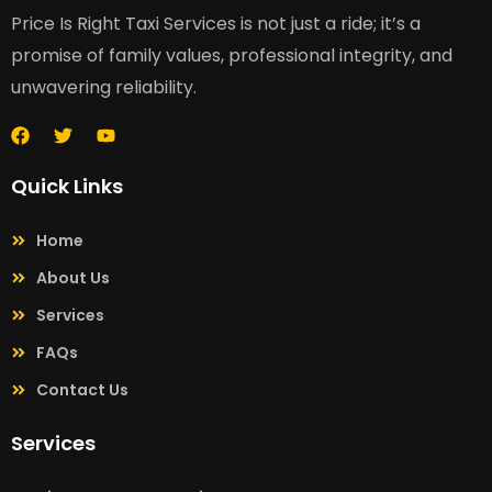
Price Is Right Taxi Services is not just a ride; it’s a
promise of family values, professional integrity, and
unwavering reliability.
Quick Links
Home
About Us
Services
FAQs
Contact Us
Services