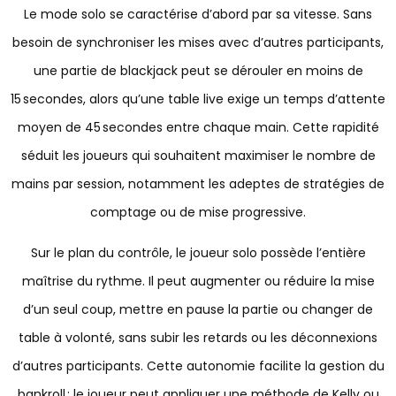
Le mode solo se caractérise d’abord par sa vitesse. Sans
besoin de synchroniser les mises avec d’autres participants,
une partie de blackjack peut se dérouler en moins de
15 secondes, alors qu’une table live exige un temps d’attente
moyen de 45 secondes entre chaque main. Cette rapidité
séduit les joueurs qui souhaitent maximiser le nombre de
mains par session, notamment les adeptes de stratégies de
comptage ou de mise progressive.
Sur le plan du contrôle, le joueur solo possède l’entière
maîtrise du rythme. Il peut augmenter ou réduire la mise
d’un seul coup, mettre en pause la partie ou changer de
table à volonté, sans subir les retards ou les déconnexions
d’autres participants. Cette autonomie facilite la gestion du
bankroll : le joueur peut appliquer une méthode de Kelly ou