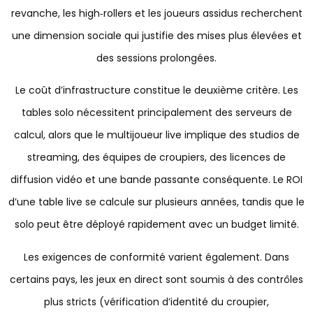
revanche, les high‑rollers et les joueurs assidus recherchent
une dimension sociale qui justifie des mises plus élevées et
des sessions prolongées.
Le coût d’infrastructure constitue le deuxième critère. Les
tables solo nécessitent principalement des serveurs de
calcul, alors que le multijoueur live implique des studios de
streaming, des équipes de croupiers, des licences de
diffusion vidéo et une bande passante conséquente. Le ROI
d’une table live se calcule sur plusieurs années, tandis que le
solo peut être déployé rapidement avec un budget limité.
Les exigences de conformité varient également. Dans
certains pays, les jeux en direct sont soumis à des contrôles
plus stricts (vérification d’identité du croupier,