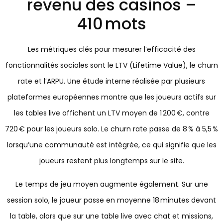
revenu des casinos –
410 mots
Les métriques clés pour mesurer l’efficacité des
fonctionnalités sociales sont le LTV (Lifetime Value), le churn
rate et l’ARPU. Une étude interne réalisée par plusieurs
plateformes européennes montre que les joueurs actifs sur
les tables live affichent un LTV moyen de 1 200 €, contre
720 € pour les joueurs solo. Le churn rate passe de 8 % à 5,5 %
lorsqu’une communauté est intégrée, ce qui signifie que les
joueurs restent plus longtemps sur le site.
Le temps de jeu moyen augmente également. Sur une
session solo, le joueur passe en moyenne 18 minutes devant
la table, alors que sur une table live avec chat et missions,