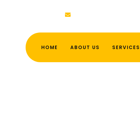
priceless6565@yahoo.com
HOME
ABOUT US
SERVICES
J
Ampli
Cas