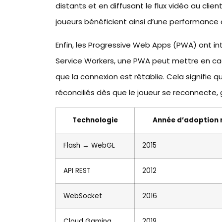
distants et en diffusant le flux vidéo au clien
joueurs bénéficient ainsi d’une performan
Enfin, les Progressive Web Apps (PWA) ont int
Service Workers, une PWA peut mettre en cach
que la connexion est rétablie. Cela signifie
réconciliés dès que le joueur se reconnecte, 
Technologie
Année d’adoption 
Flash → WebGL
2015
API REST
2012
WebSocket
2016
Cloud Gaming
2019