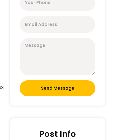
ux
Send Message
Post Info