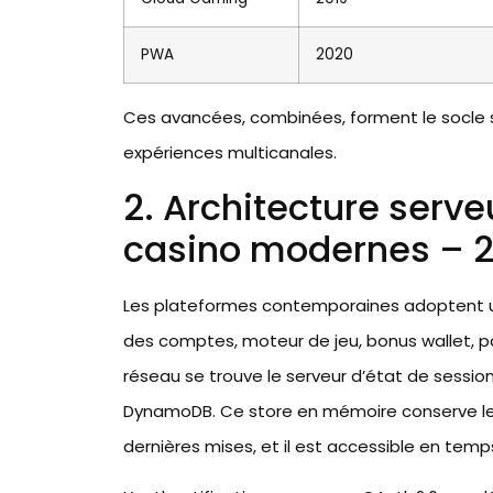
PWA
2020
Ces avancées, combinées, forment le socle su
expériences multicanales.
2. Architecture serve
casino modernes – 
Les plateformes contemporaines adoptent un
des comptes, moteur de jeu, bonus wallet, 
réseau se trouve le serveur d’état de sess
DynamoDB. Ce store en mémoire conserve les i
dernières mises, et il est accessible en temps