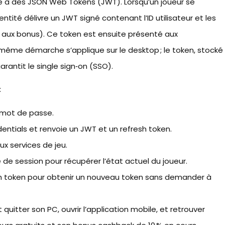
lé à des JSON Web Tokens (JWT). Lorsqu’un joueur se
tité délivre un JWT signé contenant l’ID utilisateur et les
 aux bonus). Ce token est ensuite présenté aux
a même démarche s’applique sur le desktop ; le token, stocké
rantit le single sign‑on (SSO).
:
on mot de passe.
edentials et renvoie un JWT et un refresh token.
ux services de jeu.
 de session pour récupérer l’état actuel du joueur.
efresh token pour obtenir un nouveau token sans demander à
itter son PC, ouvrir l’application mobile, et retrouver