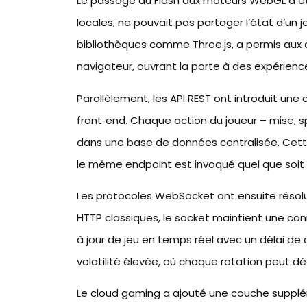
Le passage du Flash aux moteurs WebGL a été 
locales, ne pouvait pas partager l’état d’un 
bibliothèques comme Three.js, a permis aux
navigateur, ouvrant la porte à des expérienc
Parallèlement, les API REST ont introduit une
front‑end. Chaque action du joueur – mise, s
dans une base de données centralisée. Cette 
le même endpoint est invoqué quel que soit 
Les protocoles WebSocket ont ensuite résol
HTTP classiques, le socket maintient une co
à jour de jeu en temps réel avec un délai de
volatilité élevée, où chaque rotation peut dé
Le cloud gaming a ajouté une couche supplém