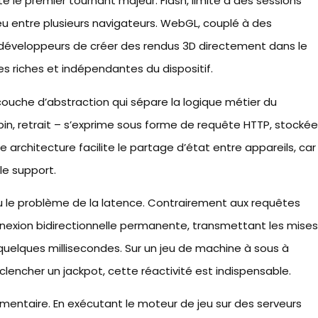
le premier tournant majeur. Flash, limité à des sessions
jeu entre plusieurs navigateurs. WebGL, couplé à des
 développeurs de créer des rendus 3D directement dans le
es riches et indépendantes du dispositif.
 couche d’abstraction qui sépare la logique métier du
pin, retrait – s’exprime sous forme de requête HTTP, stockée
architecture facilite le partage d’état entre appareils, car
le support.
u le problème de la latence. Contrairement aux requêtes
nnexion bidirectionnelle permanente, transmettant les mises
 quelques millisecondes. Sur un jeu de machine à sous à
clencher un jackpot, cette réactivité est indispensable.
entaire. En exécutant le moteur de jeu sur des serveurs