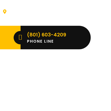
Clearfield, UT 84015
(801) 603-4209
PHONE LINE
us
tes De
 Une