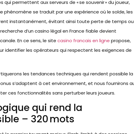
 qui permettent aux serveurs de « se souvenir » du joueur,
 Le phénomène se traduit par une expérience où le solde, les
rent instantanément, évitant ainsi toute perte de temps ou
a recherche d’un casino légal en France fiable devient
nale. En ce sens, le site
casino francais en ligne
propose,
our identifier les opérateurs qui respectent les exigences de
rtiquerons les tendances techniques qui rendent possible la
onus s’adaptent à cet environnement, et nous fournirons a
r ces fonctionnalités sans perturber leurs joueurs.
logique qui rend la
ible – 320 mots