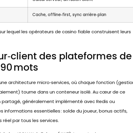
Cache, offline‑first, sync arrière‑plan
r lequel les opérateurs de casino fiable construisent leurs
ur‑client des plateformes de
290 mots
e architecture micro‑services, où chaque fonction (gestio
paiement) tourne dans un conteneur isolé. Au cœur de ce
ion partagé, généralement implémenté avec Redis ou
nformations essentielles : solde du joueur, bonus actifs,
 réel par tous les services.