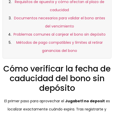
Requisitos de apuesta y cómo afectan al plazo de
caducidad
Documentos necesarios para validar el bono antes
del vencimiento
Problemas comunes al canjear el bono sin depósito
Métodos de pago compatibles y límites al retirar
ganancias del bono
Cómo verificar la fecha de
caducidad del bono sin
depósito
El primer paso para aprovechar el
Jugabet1 no deposit
es
localizar exactamente cuándo expira. Tras registrarte y