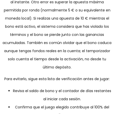
al instante. Otro error es superar la apuesta máxima
permitida por ronda (normalmente 5 € o su equivalente en
moneda local). Si realizas una apuesta de 10 € mientras el
bono está activo, el sistema considera que has violado los
términos y el bono se pierde junto con las ganancias
acumuladas. También es común olvidar que el bono caduca
aunque tengas fondos reales en la cuenta; el temporizador
solo cuenta el tiempo desde la activación, no desde tu
último depósito.
Para evitarlo, sigue esta lista de verificación antes de jugar:
Revisa el saldo de bono y el contador de días restantes
al iniciar cada sesión.
Confirma que el juego elegido contribuye al 100% del