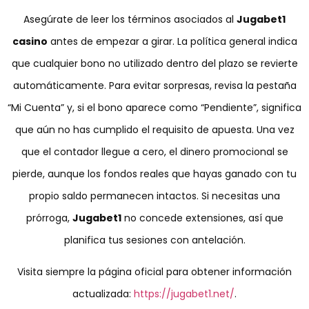
Asegúrate de leer los términos asociados al
Jugabet1
casino
antes de empezar a girar. La política general indica
que cualquier bono no utilizado dentro del plazo se revierte
automáticamente. Para evitar sorpresas, revisa la pestaña
“Mi Cuenta” y, si el bono aparece como “Pendiente”, significa
que aún no has cumplido el requisito de apuesta. Una vez
que el contador llegue a cero, el dinero promocional se
pierde, aunque los fondos reales que hayas ganado con tu
propio saldo permanecen intactos. Si necesitas una
prórroga,
Jugabet1
no concede extensiones, así que
planifica tus sesiones con antelación.
Visita siempre la página oficial para obtener información
actualizada:
https://jugabet1.net/
.