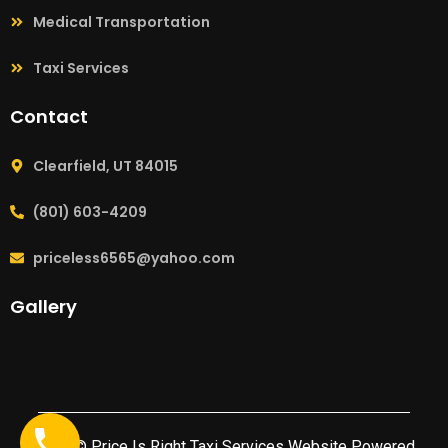
Medical Transportation
Taxi Services
Contact
Clearfield, UT 84015
(801) 603-4209
priceless6565@yahoo.com
Gallery
2026 © Price Is Right Taxi Services Website Powered