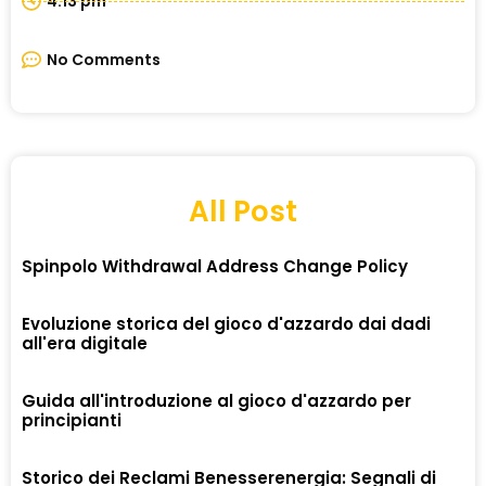
4:13 pm
No Comments
All Post
Spinpolo Withdrawal Address Change Policy
Evoluzione storica del gioco d'azzardo dai dadi
all'era digitale
Guida all'introduzione al gioco d'azzardo per
principianti
Storico dei Reclami Benesserenergia: Segnali di