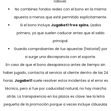
rollover.
No combines fondos reales con el bono en la misma
apuesta a menos que esté permitido explícitamente.
Si el bono incluye
Jugabet1 free spins
, úsalos
primero, ya que suelen caducar antes que el saldo
principal.
Guarda comprobantes de tus apuestas (historial) por
si surge una discrepancia con el soporte.
En caso de que el bono desaparezca antes de tiempo sin
haber jugado, contacta al servicio al cliente dentro de las 24
horas.
Jugabet1
suele resolver estos incidentes si el error es
técnico, pero si fue por caducidad natural, no hay marcha
atrás. La transparencia en los plazos es clave: lee la letra
pequeña de la promoción porque a veces incluye cláusulas