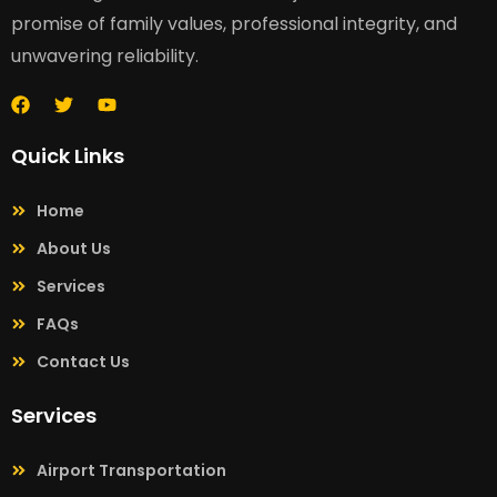
promise of family values, professional integrity, and
unwavering reliability.
Quick Links
Home
About Us
Services
FAQs
Contact Us
Services
Airport Transportation