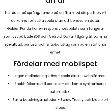
När du är på språng, kanske på en fika med din partner, vill
du kunna fortsätta spela utan att behöva en dator.
Golden Panda har en responsiv webbplats som fungerar
sömlöst på både iOS och Android. Du får tillgång till samma
spelutbud, bonusar och snabba uttag som på en stationär
enhet.
Fördelar med mobilspel:
Ingen nedladdning krävs – spela direkt i webbläsaren.
Snabb åtkomst till bonusar – ditt konto synkroniseras
automatiskt.
Säkra betalningsmetoder – Swish, Trustly och kreditkort
stöds.