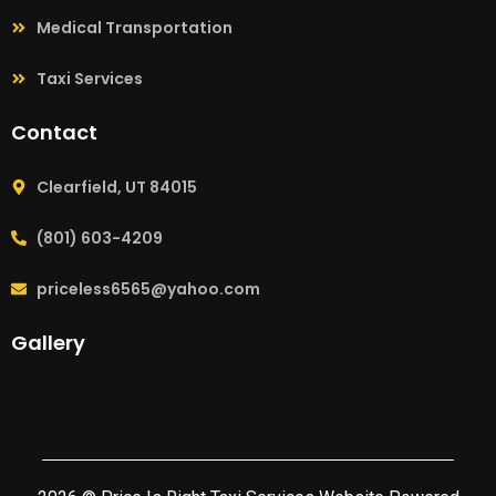
Medical Transportation
Taxi Services
Contact
Clearfield, UT 84015
(801) 603-4209
priceless6565@yahoo.com
Gallery