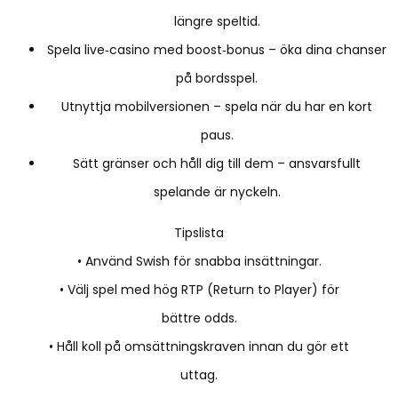
längre speltid.
Spela live‑casino med boost‑bonus – öka dina chanser
på bordsspel.
Utnyttja mobilversionen – spela när du har en kort
paus.
Sätt gränser och håll dig till dem – ansvarsfullt
spelande är nyckeln.
Tipslista
• Använd Swish för snabba insättningar.
• Välj spel med hög RTP (Return to Player) för
bättre odds.
• Håll koll på omsättningskraven innan du gör ett
uttag.