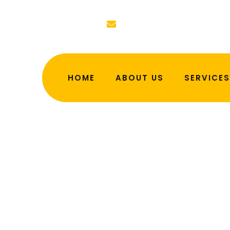
priceless6565@yahoo.com
HOME
ABOUT US
SERVICES
Kasy