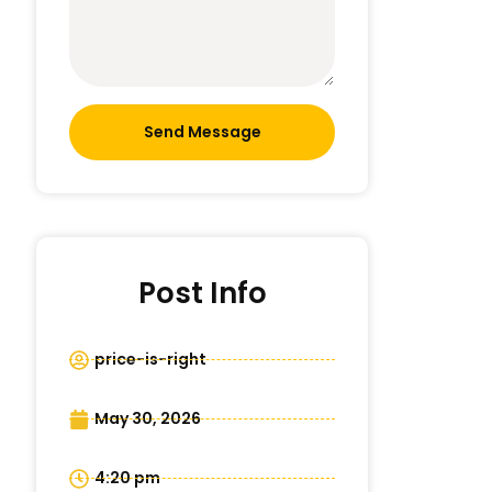
Send Message
Post Info
price-is-right
May 30, 2026
4:20 pm