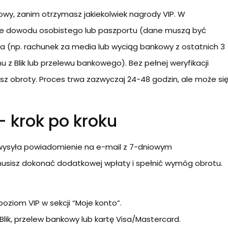
owy, zanim otrzymasz jakiekolwiek nagrody VIP. W
cie dowodu osobistego lub paszportu (dane muszą być
a (np. rachunek za media lub wyciąg bankowy z ostatnich 3
 z Blik lub przelewu bankowego). Bez pełnej weryfikacji
iasz obroty. Proces trwa zazwyczaj 24-48 godzin, ale może si
 krok po kroku
wysyła powiadomienie na e-mail z 7-dniowym
usisz dokonać dodatkowej wpłaty i spełnić wymóg obrotu.
poziom VIP w sekcji “Moje konto”.
lik, przelew bankowy lub kartę Visa/Mastercard.