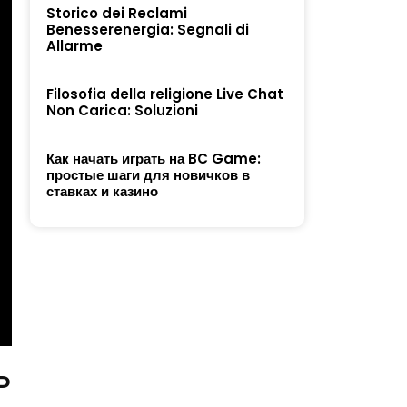
Storico dei Reclami
Benesserenergia: Segnali di
Allarme
Filosofia della religione Live Chat
Non Carica: Soluzioni
Как начать играть на BC Game:
простые шаги для новичков в
ставках и казино
P