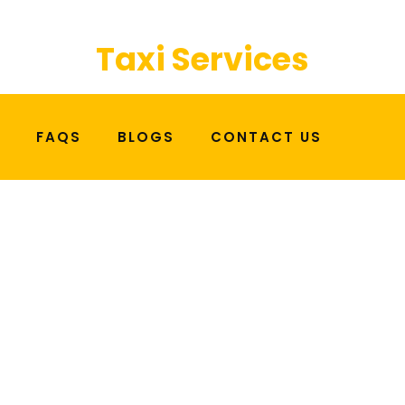
Price Is Right
Taxi Services
FAQS
BLOGS
CONTACT US
nolemon VIP Dropout 