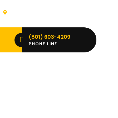
Clearfield, UT 84015
(801) 603-4209
PHONE LINE
Rules