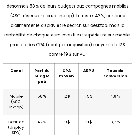
désormais 58 % de leurs budgets aux campagnes mobiles
(ASO, réseaux sociaux, in‑app). Le reste, 42 %, continue
d’alimenter le display et le search sur desktop, mais la
rentabilité de chaque euro investi est supérieure sur mobile,
grâce à des CPA (coût par acquisition) moyens de 12 $
contre 19 $ sur PC.
Canal
Part du
CPA
ARPU
Taux de
budget
moyen
conversion
pub
Mobile
58 %
12 $
45 $
4,8 %
(ASO,
in‑app)
Desktop
42 %
19 $
31 $
3,2 %
(display,
SEO)