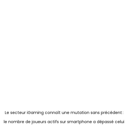
L’avantage Économique Du Jeu
Mobile : Pourquoi Les Opérateurs
IGaming Tirent Davantage Profit
Du Smartphone Que Du PC
Le secteur iGaming connaît une mutation sans précédent :
le nombre de joueurs actifs sur smartphone a dépassé celui