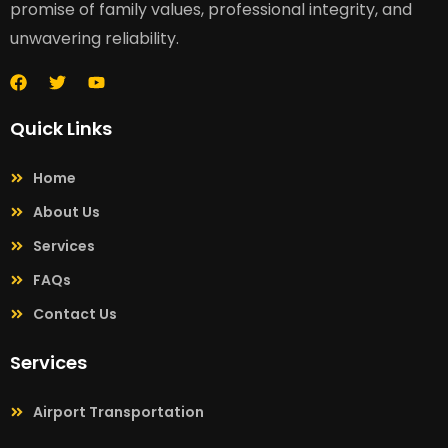
promise of family values, professional integrity, and
unwavering reliability.
Quick Links
Home
About Us
Services
FAQs
Contact Us
Services
Airport Transportation