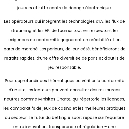
joueurs et lutte contre le dopage électronique.
Les opérateurs qui intègrent les technologies d’IA, les flux de
streaming et les API de tournoi tout en respectant les
exigences de conformité gagneront en crédibilité et en
parts de marché. Les parieurs, de leur côté, bénéficieront de
retraits rapides, d’une offre diversifiée de paris et d’outils de
jeu responsable.
Pour approfondir ces thématiques ou vérifier la conformité
d’un site, les lecteurs peuvent consulter des ressources
neutres comme Minisites Charte, qui répertorie les licences,
les comparatifs de jeux de casino et les meilleures pratiques
du secteur. Le futur du betting e‑sport repose sur l’équilibre
entre innovation, transparence et régulation – une