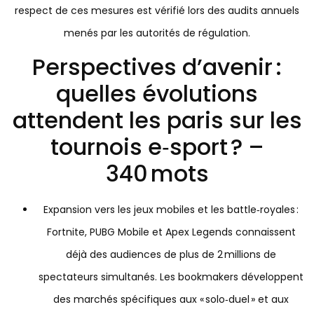
respect de ces mesures est vérifié lors des audits annuels
menés par les autorités de régulation.
Perspectives d’avenir :
quelles évolutions
attendent les paris sur les
tournois e‑sport ? –
340 mots
Expansion vers les jeux mobiles et les battle‑royales :
Fortnite, PUBG Mobile et Apex Legends connaissent
déjà des audiences de plus de 2 millions de
spectateurs simultanés. Les bookmakers développent
des marchés spécifiques aux « solo‑duel » et aux