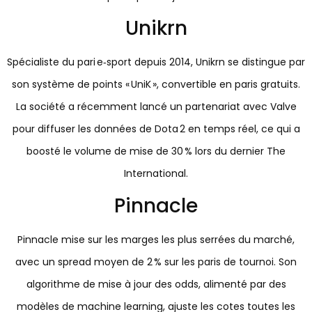
Unikrn
Spécialiste du pari e‑sport depuis 2014, Unikrn se distingue par
son système de points « UniK », convertible en paris gratuits.
La société a récemment lancé un partenariat avec Valve
pour diffuser les données de Dota 2 en temps réel, ce qui a
boosté le volume de mise de 30 % lors du dernier The
International.
Pinnacle
Pinnacle mise sur les marges les plus serrées du marché,
avec un spread moyen de 2 % sur les paris de tournoi. Son
algorithme de mise à jour des odds, alimenté par des
modèles de machine learning, ajuste les cotes toutes les