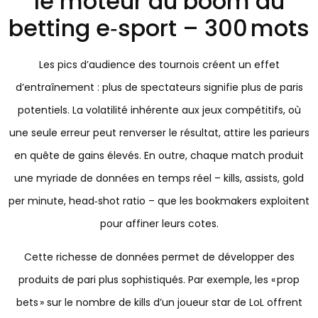
le moteur du boom du
betting e‑sport – 300 mots
Les pics d’audience des tournois créent un effet
d’entraînement : plus de spectateurs signifie plus de paris
potentiels. La volatilité inhérente aux jeux compétitifs, où
une seule erreur peut renverser le résultat, attire les parieurs
en quête de gains élevés. En outre, chaque match produit
une myriade de données en temps réel – kills, assists, gold
per minute, head‑shot ratio – que les bookmakers exploitent
pour affiner leurs cotes.
Cette richesse de données permet de développer des
produits de pari plus sophistiqués. Par exemple, les « prop
bets » sur le nombre de kills d’un joueur star de LoL offrent