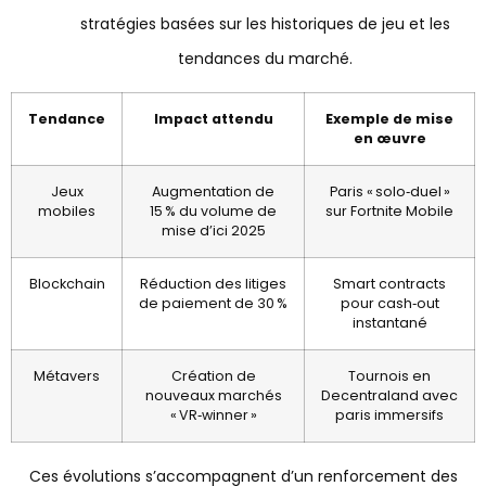
stratégies basées sur les historiques de jeu et les
tendances du marché.
Tendance
Impact attendu
Exemple de mise
en œuvre
Jeux
Augmentation de
Paris « solo‑duel »
mobiles
15 % du volume de
sur Fortnite Mobile
mise d’ici 2025
Blockchain
Réduction des litiges
Smart contracts
de paiement de 30 %
pour cash‑out
instantané
Métavers
Création de
Tournois en
nouveaux marchés
Decentraland avec
« VR‑winner »
paris immersifs
Ces évolutions s’accompagnent d’un renforcement des