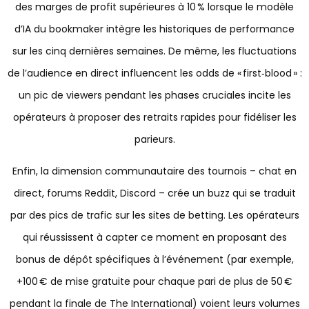
des marges de profit supérieures à 10 % lorsque le modèle
d’IA du bookmaker intègre les historiques de performance
sur les cinq dernières semaines. De même, les fluctuations
de l’audience en direct influencent les odds de « first‑blood » :
un pic de viewers pendant les phases cruciales incite les
opérateurs à proposer des retraits rapides pour fidéliser les
parieurs.
Enfin, la dimension communautaire des tournois – chat en
direct, forums Reddit, Discord – crée un buzz qui se traduit
par des pics de trafic sur les sites de betting. Les opérateurs
qui réussissent à capter ce moment en proposant des
bonus de dépôt spécifiques à l’événement (par exemple,
+100 € de mise gratuite pour chaque pari de plus de 50 €
pendant la finale de The International) voient leurs volumes