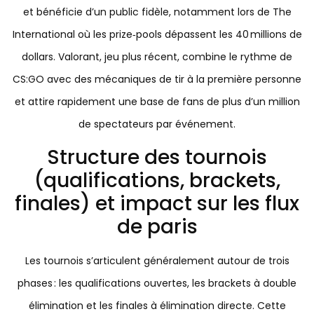
et bénéficie d’un public fidèle, notamment lors de The
International où les prize‑pools dépassent les 40 millions de
dollars. Valorant, jeu plus récent, combine le rythme de
CS:GO avec des mécaniques de tir à la première personne
et attire rapidement une base de fans de plus d’un million
de spectateurs par événement.
Structure des tournois
(qualifications, brackets,
finales) et impact sur les flux
de paris
Les tournois s’articulent généralement autour de trois
phases : les qualifications ouvertes, les brackets à double
élimination et les finales à élimination directe. Cette