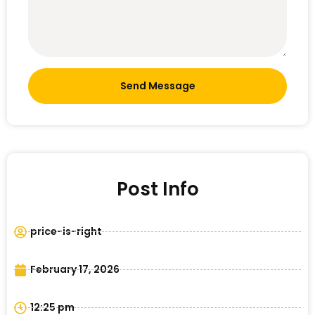
Send Message
Post Info
price-is-right
February 17, 2026
12:25 pm