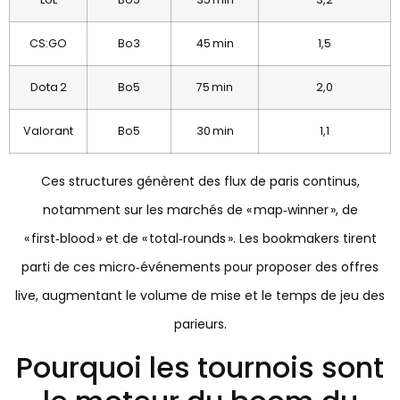
CS:GO
Bo3
45 min
1,5
Dota 2
Bo5
75 min
2,0
Valorant
Bo5
30 min
1,1
Ces structures génèrent des flux de paris continus,
notamment sur les marchés de « map‑winner », de
« first‑blood » et de « total‑rounds ». Les bookmakers tirent
parti de ces micro‑événements pour proposer des offres
live, augmentant le volume de mise et le temps de jeu des
parieurs.
Pourquoi les tournois sont