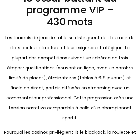
programme VIP –
430 mots
Les tournois de jeux de table se distinguent des tournois de
slots par leur structure et leur exigence stratégique. La
plupart des compétitions suivent un schéma en trois
étapes : qualifications (souvent en ligne, avec un nombre
limité de places), éliminatoires (tables à 6‑8 joueurs) et
finale en direct, parfois diffusée en streaming avec un
commentateur professionnel. Cette progression crée une
tension narrative comparable à celle d’un championnat
sportif.
Pourquoi les casinos privilégient‑ils le blackjack, la roulette et