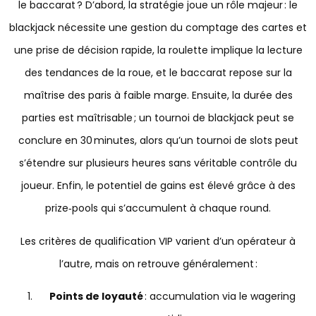
le baccarat ? D’abord, la stratégie joue un rôle majeur : le
blackjack nécessite une gestion du comptage des cartes et
une prise de décision rapide, la roulette implique la lecture
des tendances de la roue, et le baccarat repose sur la
maîtrise des paris à faible marge. Ensuite, la durée des
parties est maîtrisable ; un tournoi de blackjack peut se
conclure en 30 minutes, alors qu’un tournoi de slots peut
s’étendre sur plusieurs heures sans véritable contrôle du
joueur. Enfin, le potentiel de gains est élevé grâce à des
prize‑pools qui s’accumulent à chaque round.
Les critères de qualification VIP varient d’un opérateur à
l’autre, mais on retrouve généralement :
Points de loyauté
: accumulation via le wagering