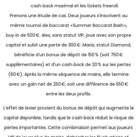
cash‑back maximal et les tickets freeroll.
Prenons une étude de cas. Deux joueurs s’inscrivent au
même tournoi de baccarat « Summer Baccarat Bash »,
buy‑in de 500 €. Alex, sans statut VIP, joue avec son propre
capital et subit une perte de 300 €. Maria, statut Diamond,
bénéficie d’un bonus de dépôt de 150 % (soit 750 €
supplémentaires) et d’un cash‑back de 20 % sur les pertes
(60 €). Après la même séquence de mains, elle termine
avec un gain net de 250 €, soit une différence de 550 €
entre les deux profils.
L’effet de levier provient du bonus de dépôt qui augmente le
capital disponible, tandis que le cash‑back réduit le risque de
pertes importantes. Cette combinaison permet aux joueurs