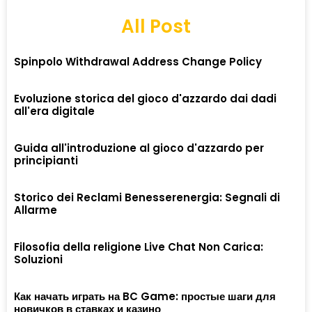
All Post
Spinpolo Withdrawal Address Change Policy
Evoluzione storica del gioco d'azzardo dai dadi
all'era digitale
Guida all'introduzione al gioco d'azzardo per
principianti
Storico dei Reclami Benesserenergia: Segnali di
Allarme
Filosofia della religione Live Chat Non Carica:
Soluzioni
Как начать играть на BC Game: простые шаги для
новичков в ставках и казино