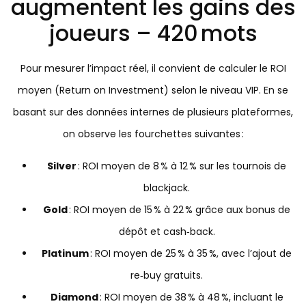
augmentent les gains des
joueurs – 420 mots
Pour mesurer l’impact réel, il convient de calculer le ROI
moyen (Return on Investment) selon le niveau VIP. En se
basant sur des données internes de plusieurs plateformes,
on observe les fourchettes suivantes :
Silver
: ROI moyen de 8 % à 12 % sur les tournois de
blackjack.
Gold
: ROI moyen de 15 % à 22 % grâce aux bonus de
dépôt et cash‑back.
Platinum
: ROI moyen de 25 % à 35 %, avec l’ajout de
re‑buy gratuits.
Diamond
: ROI moyen de 38 % à 48 %, incluant le