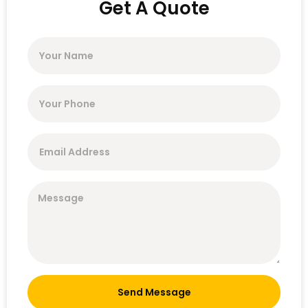
Get A Quote
Send Message