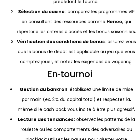
précédant le tournoi.
Sélection du casino
: comparez les programmes VIP
en consultant des ressources comme
Henoo
, qui
répertorie les critères d’accès et les bonus saisonniers.
Vérification des conditions de bonus
: assurez‑vous
que le bonus de dépôt est applicable au jeu que vous
comptez jouer, et notez les exigences de wagering.
En‑tournoi
Gestion du bankroll
: établissez une limite de mise
par main (ex. 2 % du capital total) et respectez‑la,
même si le cash‑back vous incite à être plus agressif.
Lecture des tendances
: observez les patterns de la
roulette ou les comportements des adversaires au
blackjack; utilisez les pauses pour ajuster votre