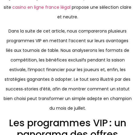
site
casino en ligne france légal
propose une sélection claire
et neutre.
Dans la suite de cet article, nous comparerons plusieurs
programmes VIP en mettant l’accent sur leurs avantages
liés aux tournois de table. Nous analyserons les formats de
compétition, les bénéfices exclusifs pendant la saison
estivale, l’impact financier pour les joueurs et, enfin, les
stratégies gagnantes à adopter. Le tout sera illustré par des
success‑stories d’été, afin de montrer comment un statut
bien choisi peut transformer un simple adepte en champion
du mois de juillet.
Les programmes VIP : un
panorama des offres