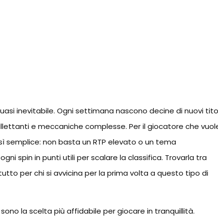
uasi inevitabile. Ogni settimana nascono decine di nuovi titol
allettanti e meccaniche complesse. Per il giocatore che vuol
così semplice: non basta un RTP elevato o un tema
i spin in punti utili per scalare la classifica. Trovarla tra
tutto per chi si avvicina per la prima volta a questo tipo di
sono la scelta più affidabile per giocare in tranquillità.