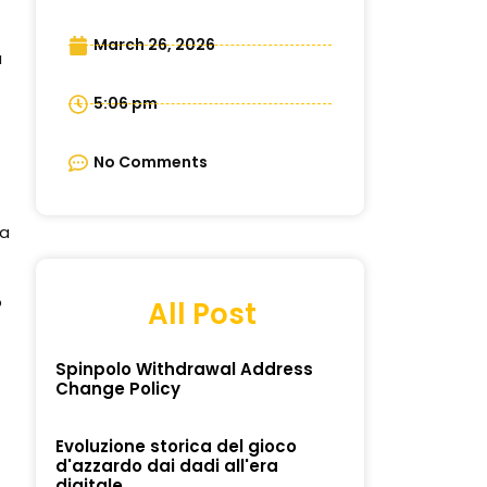
March 26, 2026
a
5:06 pm
No Comments
ia
o
All Post
Spinpolo Withdrawal Address
Change Policy
Evoluzione storica del gioco
d'azzardo dai dadi all'era
digitale