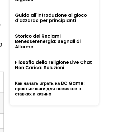
Guida all'introduzione al gioco
d'azzardo per principianti
e
l
Storico dei Reclami
Benesserenergia: Segnali di
g
Allarme
Filosofia della religione Live Chat
Non Carica: Soluzioni
Как начать играть на BC Game:
простые шаги для новичков в
ставках и казино