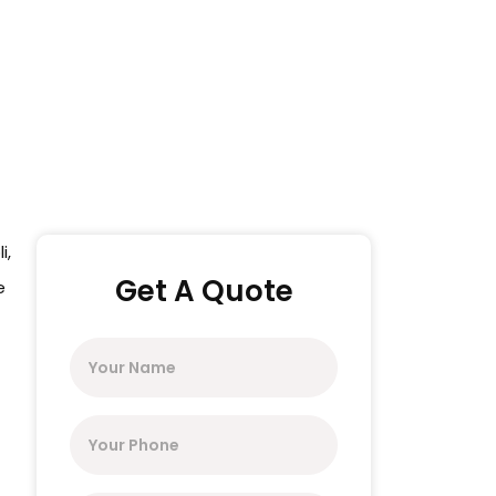
i,
Get A Quote
e