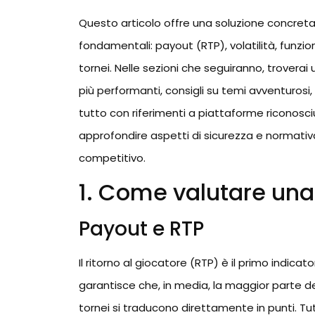
Questo articolo offre una soluzione concreta
fondamentali: payout (RTP), volatilità, funzi
tornei. Nelle sezioni che seguiranno, troverai 
più performanti, consigli su temi avventurosi, o
tutto con riferimenti a piattaforme riconos
approfondire aspetti di sicurezza e normativ
competitivo.
1. Come valutare una s
Payout e RTP
Il ritorno al giocatore (RTP) è il primo indica
garantisce che, in media, la maggior parte del
tornei si traducono direttamente in punti. Tu