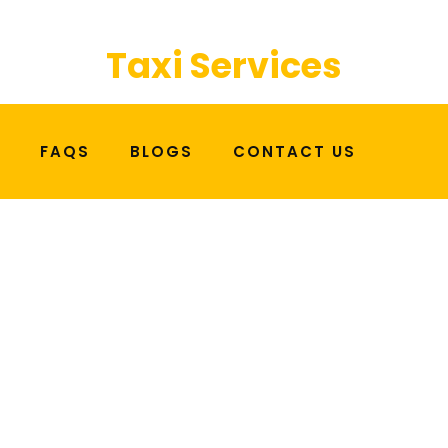
Price Is Right
Taxi Services
FAQS
BLOGS
CONTACT US
liori Slot Da Torneo De
 Classifica Definitiva Pe
iocatori Più Competiti