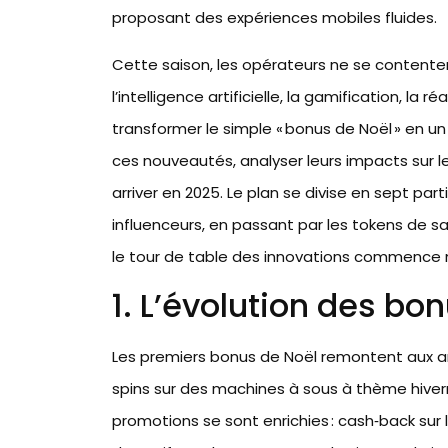
proposant des expériences mobiles fluides.
Cette saison, les opérateurs ne se contentent 
l’intelligence artificielle, la gamification,
transformer le simple « bonus de Noël » en u
ces nouveautés, analyser leurs impacts sur l
arriver en 2025. Le plan se divise en sept part
influenceurs, en passant par les tokens de s
le tour de table des innovations commence
1. L’évolution des bo
Les premiers bonus de Noël remontent aux an
spins sur des machines à sous à thème hiv
promotions se sont enrichies : cash‑back sur 