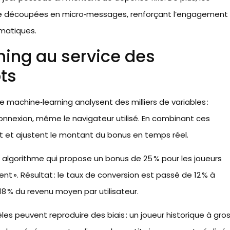
 découpées en micro‑messages, renforçant l’engagement
ématiques.
ning au service des
ts
machine‑learning analysent des milliers de variables :
onnexion, même le navigateur utilisé. En combinant ces
ôt et ajustent le montant du bonus en temps réel.
algorithme qui propose un bonus de 25 % pour les joueurs
 ». Résultat : le taux de conversion est passé de 12 % à
18 % du revenu moyen par utilisateur.
les peuvent reproduire des biais : un joueur historique à gro