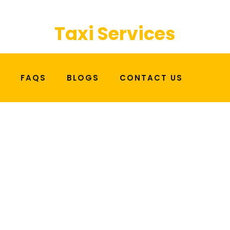
Price Is Right
Taxi Services
FAQS
BLOGS
CONTACT US
onus De Noël Des Casi
igne : Quand L’innovati
Transforme La Fête