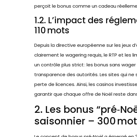
perçoit le bonus comme un cadeau réelleme
1.2. L’impact des régle
110 mots
Depuis la directive européenne sur les jeux d’
clairement le wagering requis, le RTP et les 
un contrôle plus strict : les bonus sans wage
transparence des autorités. Les sites qui ne
perte de licences. Ainsi, les casinos invest
garantir que chaque offre de Noël reste dans 
2. Les bonus “pré‑No
saisonnier – 300 mo
Le concept de bonus pré‑Noël a émergé en 2