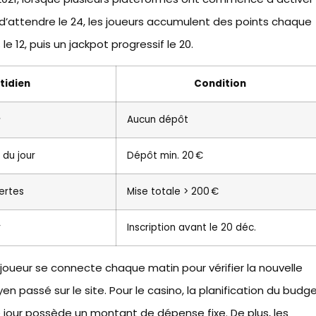
d’attendre le 24, les joueurs accumulent des points chaque
 le 12, puis un jackpot progressif le 20.
tidien
Condition
s
Aucun dépôt
 du jour
Dépôt min. 20 €
ertes
Mise totale > 200 €
r
Inscription avant le 20 déc.
e joueur se connecte chaque matin pour vérifier la nouvelle
assé sur le site. Pour le casino, la planification du budg
e jour possède un montant de dépense fixe. De plus, les