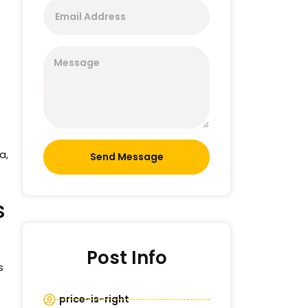
a,
Send Message
s
Post Info
s
price-is-right