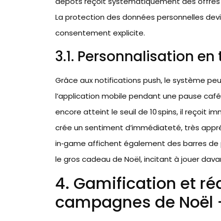
dépôts reçoit systématiquement des offres p
La protection des données personnelles devie
consentement explicite.
3.1. Personnalisation en
Grâce aux notifications push, le système peu
l’application mobile pendant une pause café. 
encore atteint le seuil de 10 spins, il reçoi
crée un sentiment d’immédiateté, très appré
in‑game affichent également des barres de p
le gros cadeau de Noël, incitant à jouer dav
4. Gamification et r
campagnes de Noël 