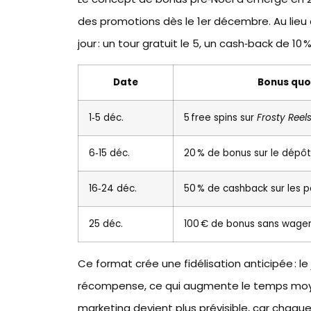
des promotions dès le 1er décembre. Au lieu 
jour : un tour gratuit le 5, un cash‑back de 10 %
Date
Bonus quo
1‑5 déc.
5 free spins sur
Frosty Reel
6‑15 déc.
20 % de bonus sur le dépôt
16‑24 déc.
50 % de cashback sur les p
25 déc.
100 € de bonus sans wage
Ce format crée une fidélisation anticipée : l
récompense, ce qui augmente le temps moyen p
marketing devient plus prévisible, car chaqu