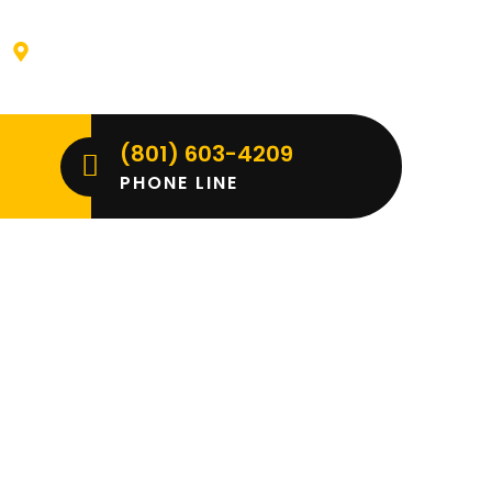
Clearfield, UT 84015
(801) 603-4209
PHONE LINE
nos En
on