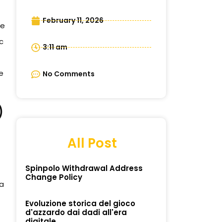
February 11, 2026
ne
c
3:11 am
e
No Comments
)
All Post
Spinpolo Withdrawal Address
Change Policy
ra
Evoluzione storica del gioco
d'azzardo dai dadi all'era
digitale