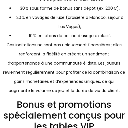
30 % sous forme de bonus sans dépôt (ex. 200 €),
20 % en voyages de luxe (croisière à Monaco, séjour à
Las Vegas),
10 % en jetons de casino à usage exclusif.
Ces incitations ne sont pas uniquement financières ; elles
renforcent la fidélité en créant un sentiment
d’appartenance à une communauté élitiste. Les joueurs
reviennent régulièrement pour profiter de la combinaison de
gains monétaires et d’expériences uniques, ce qui
augmente le volume de jeu et la durée de vie du client.
Bonus et promotions
spécialement conçus pour
les tables VIP