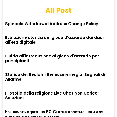
All Post
Spinpolo Withdrawal Address Change Policy
Evoluzione storica del gioco d'azzardo dai dadi
all'era digitale
Guida all'introduzione al gioco d'azzardo per
principianti
Storico dei Reclami Benesserenergia: Segnali di
Allarme
Filosofia della religione Live Chat Non Carica:
Soluzioni
Как начать играть на BC Game: простые шаги для
новичков в ставках и казино