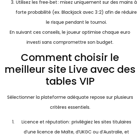
Utilisez les free‑bet : misez uniquement sur des mains à
forte probabilité (ex. Blackjack avec 3 :2) afin de réduire
le risque pendant le tournoi.
En suivant ces conseils, le joueur optimise chaque euro
investi sans compromettre son budget.
Comment choisir le
meilleur site Live avec des
tables VIP
Sélectionner la plateforme adéquate repose sur plusieurs
critères essentiels.
Licence et réputation : privilégiez les sites titulaires
d’une licence de Malte, d’UKGC ou d’Australie, et