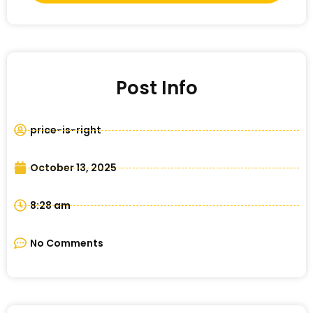
Post Info
price-is-right
October 13, 2025
8:28 am
No Comments