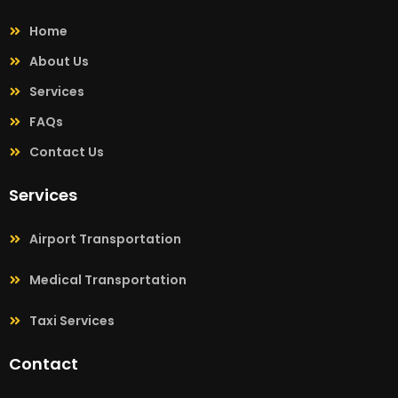
Home
About Us
Services
FAQs
Contact Us
Services
Airport Transportation
Medical Transportation
Taxi Services
Contact