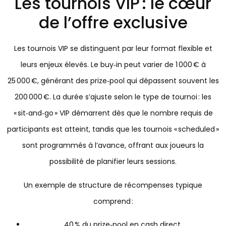
Les tournois VIP : le cœur
de l’offre exclusive
Les tournois VIP se distinguent par leur format flexible et
leurs enjeux élevés. Le buy‑in peut varier de 1 000 € à
25 000 €, générant des prize‑pool qui dépassent souvent les
200 000 €. La durée s’ajuste selon le type de tournoi : les
« sit‑and‑go » VIP démarrent dès que le nombre requis de
participants est atteint, tandis que les tournois « scheduled »
sont programmés à l’avance, offrant aux joueurs la
possibilité de planifier leurs sessions.
Un exemple de structure de récompenses typique
comprend :
40 % du prize‑pool en cash direct,