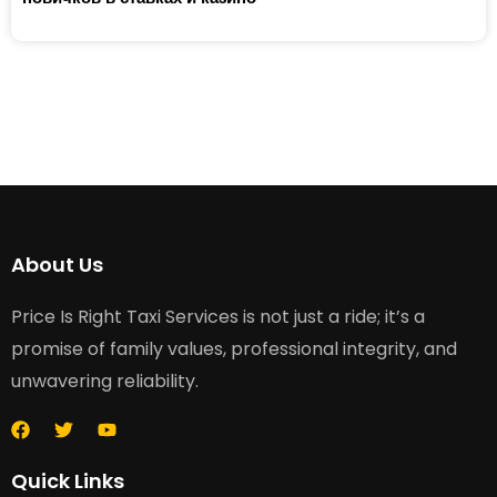
About Us
Price Is Right Taxi Services is not just a ride; it’s a
promise of family values, professional integrity, and
unwavering reliability.
Quick Links