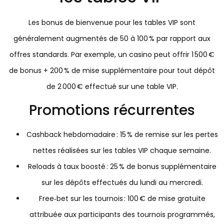
Les bonus de bienvenue pour les tables VIP sont
généralement augmentés de 50 à 100 % par rapport aux
offres standards. Par exemple, un casino peut offrir 1 500 €
de bonus + 200 % de mise supplémentaire pour tout dépôt
de 2 000 € effectué sur une table VIP.
Promotions récurrentes
Cashback hebdomadaire : 15 % de remise sur les pertes
nettes réalisées sur les tables VIP chaque semaine.
Reloads à taux boosté : 25 % de bonus supplémentaire
sur les dépôts effectués du lundi au mercredi.
Free‑bet sur les tournois : 100 € de mise gratuite
attribuée aux participants des tournois programmés,