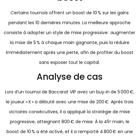
Certains tournois offrent un boost de 10 % sur les gains
pendant les 10 dernières minutes. La meilleure approche
consiste à adopter un style de mise progressive : augmenter
la mise de 5 % à chaque main gagnante, puis la réduire
immédiatement après une perte, afin de profiter du boost
sans exposer tout le capital.
Analyse de cas
Lors d’un tournoi de Baccarat VIP avec un buy‑in de 5 000 €,
le joueur « X » a débuté avec une mise de 200 €. Après trois
victoires consécutives, il a appliqué la stratégie de mise
progressive, atteignant 800 € de mise. À la 45ᵉ main, le
boost de 10 % a été activé, et il a remporté 4 800 € en une