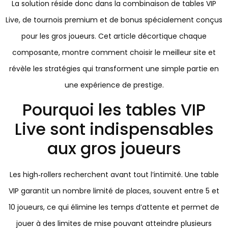
La solution réside donc dans la combinaison de tables VIP
Live, de tournois premium et de bonus spécialement conçus
pour les gros joueurs. Cet article décortique chaque
composante, montre comment choisir le meilleur site et
révèle les stratégies qui transforment une simple partie en
une expérience de prestige.
Pourquoi les tables VIP
Live sont indispensables
aux gros joueurs
Les high‑rollers recherchent avant tout l’intimité. Une table
VIP garantit un nombre limité de places, souvent entre 5 et
10 joueurs, ce qui élimine les temps d’attente et permet de
jouer à des limites de mise pouvant atteindre plusieurs