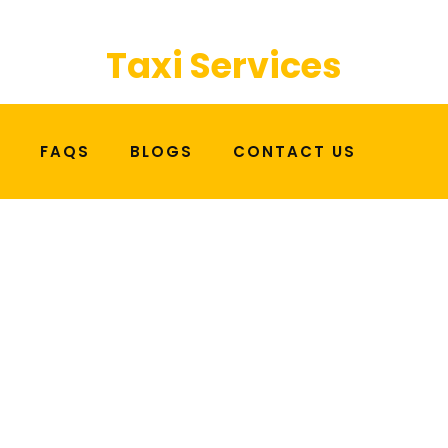
Price Is Right
Taxi Services
FAQS
BLOGS
CONTACT US
ning Roulette : Le Phé
A Redéfini Le Live‑casi
uit Des Millions De Jou