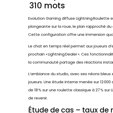
310 mots
Evolution Gaming diffuse Lightning Roulette 
plongeante sur la roue, le plan rapproché du 
Cette configuration offre une immersion qu
Le chat en temps réel permet aux joueurs d’e
prochain « Lightning Dealer ». Ces fonctionn
la communauté partage des réactions insta
L’ambiance du studio, avec ses néons bleus 
joueurs. Une étude interne menée sur 12 000
de 18 % sur une roulette classique à 27 % sur 
de revenir.
Étude de cas – taux de 