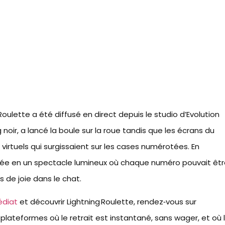
g Roulette a été diffusé en direct depuis le studio d’Evolution
noir, a lancé la boule sur la roue tandis que les écrans du
virtuels qui surgissaient sur les cases numérotées. En
rmée en un spectacle lumineux où chaque numéro pouvait êt
s de joie dans le chat.
édiat
et découvrir Lightning Roulette, rendez‑vous sur
plateformes où le retrait est instantané, sans wager, et où 