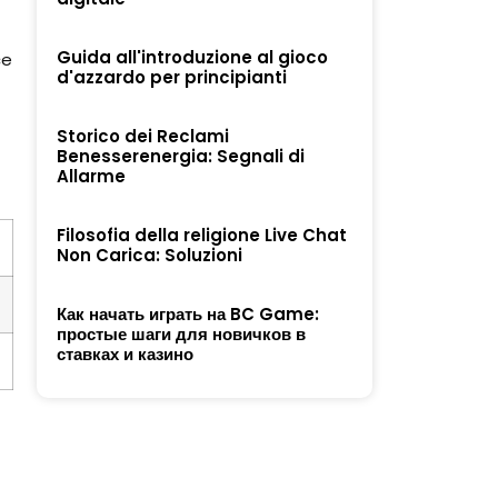
Guida all'introduzione al gioco
ce
d'azzardo per principianti
t
Storico dei Reclami
Benesserenergia: Segnali di
Allarme
Filosofia della religione Live Chat
Non Carica: Soluzioni
Как начать играть на BC Game:
простые шаги для новичков в
ставках и казино