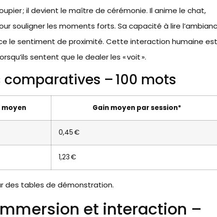
upier ; il devient le maître de cérémonie. Il anime le chat,
our souligner les moments forts. Sa capacité à lire l’ambian
ce le sentiment de proximité. Cette interaction humaine es
rsqu’ils sentent que le dealer les « voit ».
ns comparatives – 100 mots
 moyen
Gain moyen par session*
0,45 €
1,23 €
ur des tables de démonstration.
: immersion et interaction –