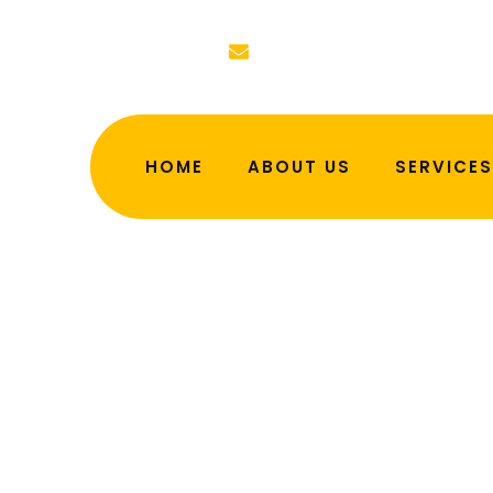
priceless6565@yahoo.com
HOME
ABOUT US
SERVICES
Light
Qui 
Séd