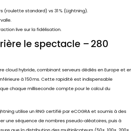
rs (roulette standard) vs 31 % (Lightning).
valle.
action live sur la fidélisation.
rrière le spectacle – 280
ure cloud hybride, combinant serveurs dédiés en Europe et e
nférieure à 150 ms. Cette rapidité est indispensable
t que chaque milliseconde compte pour le calcul du
ightning utilise un RNG certifié par eCOGRA et soumis à des
réer une séquence de nombres pseudo‑aléatoires, puis à
ure que la distribution des multiplicateurs (50×, 100×, 200×,