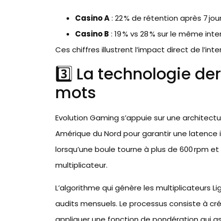
Casino A
: 22 % de rétention après 7 jou
Casino B
: 19 % vs 28 % sur le même inter
Ces chiffres illustrent l’impact direct de l’inter
3️⃣ La technologie de
mots
Evolution Gaming s’appuie sur une architect
Amérique du Nord pour garantir une latence i
lorsqu’une boule tourne à plus de 600 rpm e
multiplicateur.
L’algorithme qui génère les multiplicateurs L
audits mensuels. Le processus consiste à c
appliquer une fonction de pondération qui ass