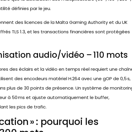
lité définies par le jeu.
ennent des licences de la Malta Gaming Authority et du UK
frés TLS 1.3, et les transactions financières sont protégées
onisation audio/vidéo – 110 mots
nores des éclairs et la vidéo en temps réel requiert une chaîn
tilisent des encodeurs matériel H.264 avec une gOP de 0,5 s,
dans plus de 30 points de présence. Un système de monitorin
eur à 50 ms et ajuste automatiquement le buffer,
nt les pics de trafic.
cation » : pourquoi les