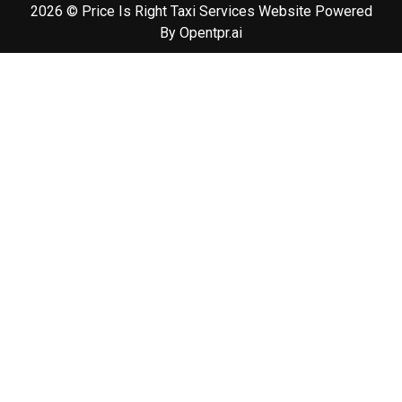
2026 © Price Is Right Taxi Services Website Powered
By
Opentpr.ai