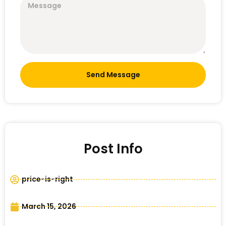
Send Message
Post Info
price-is-right
March 15, 2026