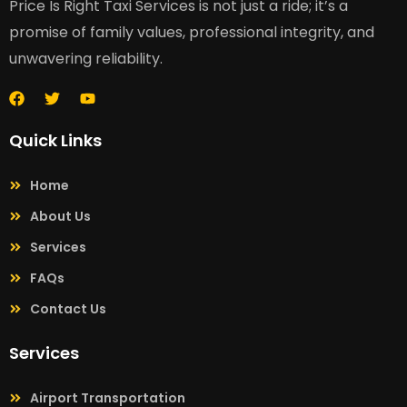
Price Is Right Taxi Services is not just a ride; it’s a
promise of family values, professional integrity, and
unwavering reliability.
Quick Links
Home
About Us
Services
FAQs
Contact Us
Services
Airport Transportation