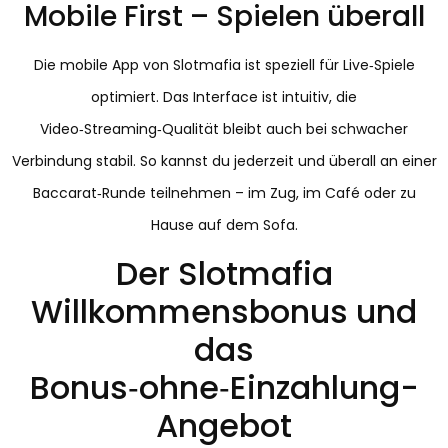
Mobile First – Spielen überall
Die mobile App von Slotmafia ist speziell für Live‑Spiele
optimiert. Das Interface ist intuitiv, die
Video‑Streaming‑Qualität bleibt auch bei schwacher
Verbindung stabil. So kannst du jederzeit und überall an einer
Baccarat‑Runde teilnehmen – im Zug, im Café oder zu
Hause auf dem Sofa.
Der Slotmafia
Willkommensbonus und
das
Bonus‑ohne‑Einzahlung-
Angebot