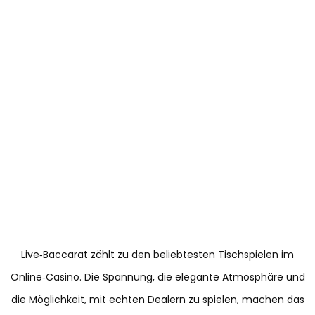
Live‑Baccarat Im Slotmafia
Casino: Dein Weg Zum
VIP‑Erlebnis
Live‑Baccarat zählt zu den beliebtesten Tischspielen im
Online‑Casino. Die Spannung, die elegante Atmosphäre und
die Möglichkeit, mit echten Dealern zu spielen, machen das