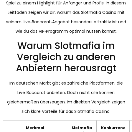
Spiel zu einem Highlight für Anfänger und Profis. In diesem
Leitfaden zeigen wir dir, warum das Slotmafia Casino mit
seinem Live‑Baccarat‑Angebot besonders attraktiv ist und
wie du das VIP‑Programm optimal nutzen kannst.
Warum Slotmafia im
Vergleich zu anderen
Anbietern herausragt
Im deutschen Markt gibt es zahlreiche Plattformen, die
Live‑Baccarat anbieten. Doch nicht alle können
gleichermaßen überzeugen. Im direkten Vergleich zeigen
sich klare Vorteile für das Slotmafia Casino:
Merkmal
Slotmafia
Konkurrenz