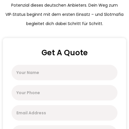
Potenzial dieses deutschen Anbieters. Dein Weg zum
VIP‑Status beginnt mit dem ersten Einsatz – und Slotmafia
begleitet dich dabei Schritt für Schritt.
Get A Quote