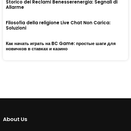
Storico dei Reclami Benesserenergia: Segnali di
Allarme
Filosofia della religione Live Chat Non Carica:
Soluzioni
Как начать играть на BC Game: простые шаги для
новичков в ставках и казино
About Us