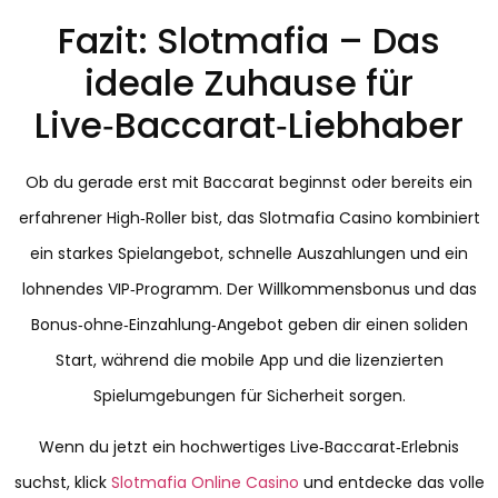
Fazit: Slotmafia – Das
ideale Zuhause für
Live‑Baccarat‑Liebhaber
Ob du gerade erst mit Baccarat beginnst oder bereits ein
erfahrener High‑Roller bist, das Slotmafia Casino kombiniert
ein starkes Spielangebot, schnelle Auszahlungen und ein
lohnendes VIP‑Programm. Der Willkommensbonus und das
Bonus‑ohne‑Einzahlung‑Angebot geben dir einen soliden
Start, während die mobile App und die lizenzierten
Spielumgebungen für Sicherheit sorgen.
Wenn du jetzt ein hochwertiges Live‑Baccarat‑Erlebnis
suchst, klick
Slotmafia Online Casino
und entdecke das volle