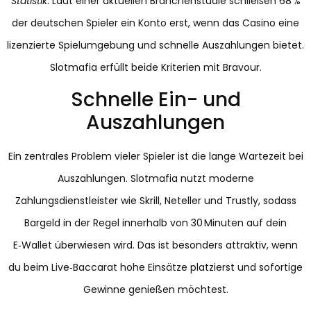
Statistik
: Laut einer aktuellen Branchenstudie schließen 68 %
der deutschen Spieler ein Konto erst, wenn das Casino eine
lizenzierte Spielumgebung und schnelle Auszahlungen bietet.
Slotmafia erfüllt beide Kriterien mit Bravour.
Schnelle Ein- und
Auszahlungen
Ein zentrales Problem vieler Spieler ist die lange Wartezeit bei
Auszahlungen. Slotmafia nutzt moderne
Zahlungsdienstleister wie Skrill, Neteller und Trustly, sodass
Bargeld in der Regel innerhalb von 30 Minuten auf dein
E‑Wallet überwiesen wird. Das ist besonders attraktiv, wenn
du beim Live‑Baccarat hohe Einsätze platzierst und sofortige
Gewinne genießen möchtest.