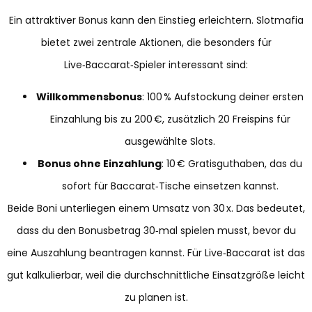
Ein attraktiver Bonus kann den Einstieg erleichtern. Slotmafia
bietet zwei zentrale Aktionen, die besonders für
Live‑Baccarat‑Spieler interessant sind:
Willkommensbonus
: 100 % Aufstockung deiner ersten
Einzahlung bis zu 200 €, zusätzlich 20 Freispins für
ausgewählte Slots.
Bonus ohne Einzahlung
: 10 € Gratisguthaben, das du
sofort für Baccarat‑Tische einsetzen kannst.
Beide Boni unterliegen einem Umsatz von 30 x. Das bedeutet,
dass du den Bonusbetrag 30‑mal spielen musst, bevor du
eine Auszahlung beantragen kannst. Für Live‑Baccarat ist das
gut kalkulierbar, weil die durchschnittliche Einsatzgröße leicht
zu planen ist.