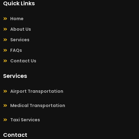
Quick Links
Home
About Us
Services
FAQs
Contact Us
Services
Airport Transportation
Medical Transportation
Taxi Services
Contact