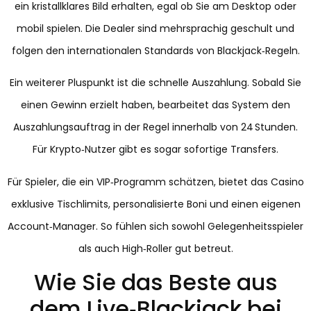
ein kristallklares Bild erhalten, egal ob Sie am Desktop oder
mobil spielen. Die Dealer sind mehrsprachig geschult und
folgen den internationalen Standards von Blackjack‑Regeln.
Ein weiterer Pluspunkt ist die schnelle Auszahlung. Sobald Sie
einen Gewinn erzielt haben, bearbeitet das System den
Auszahlungsauftrag in der Regel innerhalb von 24 Stunden.
Für Krypto‑Nutzer gibt es sogar sofortige Transfers.
Für Spieler, die ein VIP‑Programm schätzen, bietet das Casino
exklusive Tischlimits, personalisierte Boni und einen eigenen
Account‑Manager. So fühlen sich sowohl Gelegenheitsspieler
als auch High‑Roller gut betreut.
Wie Sie das Beste aus
dem Live‑Blackjack bei