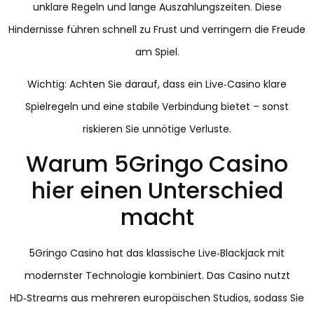
unklare Regeln und lange Auszahlungszeiten. Diese
Hindernisse führen schnell zu Frust und verringern die Freude
am Spiel.
Wichtig: Achten Sie darauf, dass ein Live‑Casino klare
Spielregeln und eine stabile Verbindung bietet – sonst
riskieren Sie unnötige Verluste.
Warum 5Gringo Casino
hier einen Unterschied
macht
5Gringo Casino hat das klassische Live‑Blackjack mit
modernster Technologie kombiniert. Das Casino nutzt
HD‑Streams aus mehreren europäischen Studios, sodass Sie