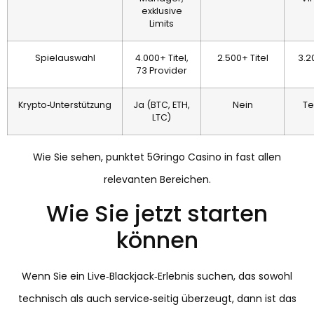
exklusive
Limits
Spielauswahl
4.000+ Titel,
2.500+ Titel
3.2
73 Provider
Krypto‑Unterstützung
Ja (BTC, ETH,
Nein
Te
LTC)
Wie Sie sehen, punktet 5Gringo Casino in fast allen
relevanten Bereichen.
Wie Sie jetzt starten
können
Wenn Sie ein Live‑Blackjack‑Erlebnis suchen, das sowohl
technisch als auch service‑seitig überzeugt, dann ist das