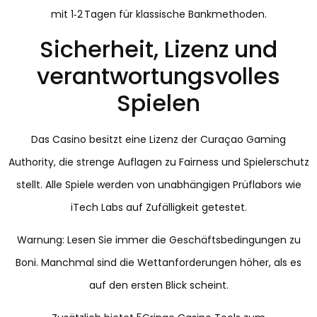
mit 1‑2 Tagen für klassische Bankmethoden.
Sicherheit, Lizenz und
verantwortungsvolles
Spielen
Das Casino besitzt eine Lizenz der Curaçao Gaming
Authority, die strenge Auflagen zu Fairness und Spielerschutz
stellt. Alle Spiele werden von unabhängigen Prüflabors wie
iTech Labs auf Zufälligkeit getestet.
Warnung: Lesen Sie immer die Geschäftsbedingungen zu
Boni. Manchmal sind die Wettanforderungen höher, als es
auf den ersten Blick scheint.