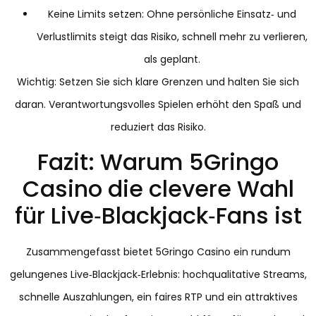
Keine Limits setzen: Ohne persönliche Einsatz‑ und
Verlustlimits steigt das Risiko, schnell mehr zu verlieren,
als geplant.
Wichtig: Setzen Sie sich klare Grenzen und halten Sie sich
daran. Verantwortungsvolles Spielen erhöht den Spaß und
reduziert das Risiko.
Fazit: Warum 5Gringo
Casino die clevere Wahl
für Live‑Blackjack‑Fans ist
Zusammengefasst bietet 5Gringo Casino ein rundum
gelungenes Live‑Blackjack‑Erlebnis: hochqualitative Streams,
schnelle Auszahlungen, ein faires RTP und ein attraktives