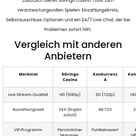
Zusätzlich bietet 5Gringo Casino Tools zum
verantwortungsvollen Spielen: Einzahlungslimits,
Selbstausschluss‑Optionen und ein 24/7‑Live‑Chat, der bei
Problemen sofort hilft.
Vergleich mit anderen
Anbietern
Merkmal
5Gringo
Konkurrenz
Kon
Casino
A
Live‑Stream‑Qualität
HD (1080p)
SD (720p)
HD
Auszahlungszeit
24 h (Krypto
48‑72 h
2
sofort)
VIP‑Programm
Persönlicher
Punktebasiert
Manager,
VI