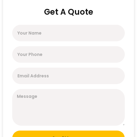
Get A Quote