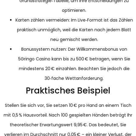
Grundstrategie‑Tabelle, um Ihre Entscheidungen zu
optimieren.
Karten zählen vermeiden: Im Live‑Format ist das Zählen
praktisch unmöglich, weil die Karten nach jedem Blatt
neu gemischt werden.
Bonussystem nutzen: Der Willkommensbonus von
5Gringo Casino kann bis zu 500 € betragen, wenn Sie
mindestens 20 € einzahlen. Beachten Sie jedoch die
30‑fache Wettanforderung.
Praktisches Beispiel
Stellen Sie sich vor, Sie setzen 10 € pro Hand an einem Tisch
mit 0,5 % Hausvorteil. Nach 100 gespielten Händen beträgt Ihr
theoretischer Erwartungswert 9,95 €. Das bedeutet, Sie
verlieren im Durchschnitt nur 0,05 € – ein kleiner Verlust, der