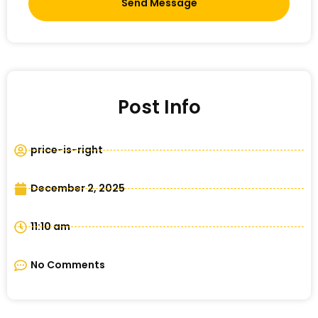
Send Message
Post Info
price-is-right
December 2, 2025
11:10 am
No Comments