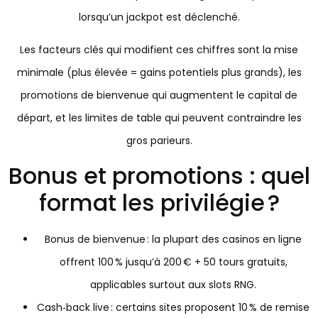
lorsqu’un jackpot est déclenché.
Les facteurs clés qui modifient ces chiffres sont la mise
minimale (plus élevée = gains potentiels plus grands), les
promotions de bienvenue qui augmentent le capital de
départ, et les limites de table qui peuvent contraindre les
gros parieurs.
Bonus et promotions : quel
format les privilégie ?
Bonus de bienvenue : la plupart des casinos en ligne
offrent 100 % jusqu’à 200 € + 50 tours gratuits,
applicables surtout aux slots RNG.
Cash‑back live : certains sites proposent 10 % de remise