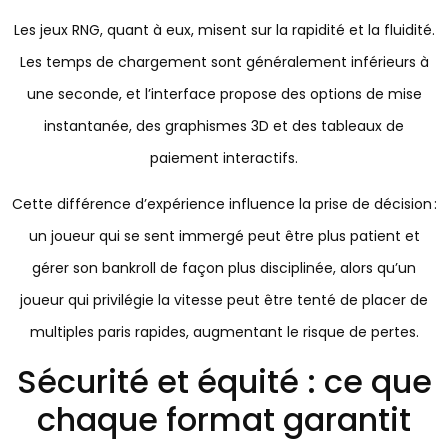
Les jeux RNG, quant à eux, misent sur la rapidité et la fluidité.
Les temps de chargement sont généralement inférieurs à
une seconde, et l’interface propose des options de mise
instantanée, des graphismes 3D et des tableaux de
paiement interactifs.
Cette différence d’expérience influence la prise de décision :
un joueur qui se sent immergé peut être plus patient et
gérer son bankroll de façon plus disciplinée, alors qu’un
joueur qui privilégie la vitesse peut être tenté de placer de
multiples paris rapides, augmentant le risque de pertes.
Sécurité et équité : ce que
chaque format garantit