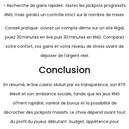
– Recherche de gains rapides : testez les jackpots progressifs
RNG, mais gardez un contrôle strict sur le nombre de mises.
Conseil pratique : ouvrez un compte démo sur un site légal,
jouez 30 minutes en live puis 30 minutes en RNG. Comparez
votre confort, vos gains et votre niveau de stress avant de
déposer de l’argent réel.
Conclusion
En résumé, le live casino séduit par sa transparence, son RTP
élevé et son ambiance sociale, tandis que les jeux RNG
offrent rapidité, variété de bonus et la possibilité de
décrocher des jackpots massifs. Le choix dépend avant tout
du profil du joueur débutant : budget, appétence pour