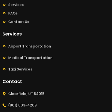
Services
FAQs
Contact Us
Services
Airport Transportation
Medical Transportation
Taxi Services
Contact
Clearfield, UT 84015
(801) 603-4209