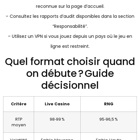
reconnue sur la page d’accueil.
– Consultez les rapports d’audit disponibles dans la section
“Responsabilité”.
– Utilisez un VPN si vous jouez depuis un pays où le jeu en
ligne est restreint.
Quel format choisir quand
on débute ? Guide
décisionnel
Critère
Live Casino
RNG
RTP
98‑99 %
95‑96,5 %
moyen