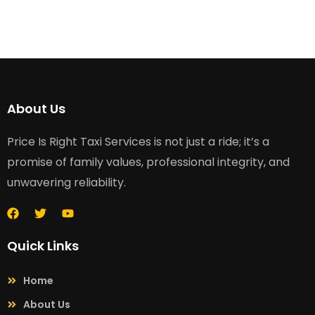
About Us
Price Is Right Taxi Services is not just a ride; it’s a
promise of family values, professional integrity, and
unwavering reliability.
Quick Links
Home
About Us