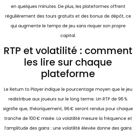
en quelques minutes. De plus, les plateformes offrent
régulièrement des tours gratuits et des bonus de dépôt, ce
qui augmente le temps de jeu sans risquer son propre
capital.
RTP et volatilité : comment
les lire sur chaque
plateforme
Le Return to Player indique le pourcentage moyen que le jeu
redistribue aux joueurs sur le long terme. Un RTP de 96 %
signifie que, théoriquement, 96 € seront rendus pour chaque
tranche de 100 € misée. La volatilité mesure la fréquence et
l’amplitude des gains : une volatilité élevée donne des gains