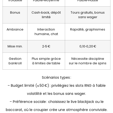
Volatilité
Faible‑Moyenne
Faible‑Haute
Bonus
Cash‑back, dépôt
Tours gratuits, bonus
limité
sans wager
Ambiance
Interaction
Rapidité, graphismes
humaine, chat
Mise min.
2‑5 €
0,10‑0,20 €
Gestion
Plus simple grâce
Nécessite discipline
bankroll
à limites de table
sur le nombre de spins
Scénarios types :
– Budget limité (≤ 50 €) : privilégiez les slots RNG à faible
volatilité et les bonus sans wager.
– Préférence sociale : choisissez le live blackjack ou le
baccarat, où le croupier crée une atmosphère conviviale.