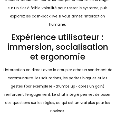
sur un slot à faible volatilité pour tester le système, puis
explorez les cash‑back live si vous aimez l’interaction
humaine.
Expérience utilisateur :
immersion, socialisation
et ergonomie
L’interaction en direct avec le croupier crée un sentiment de
communauté : les salutations, les petites blagues et les
gestes (par exemple le « thumbs up » après un gain)
renforcent l’engagement. Le chat intégré permet de poser
des questions sur les règles, ce qui est un vrai plus pour les
novices.