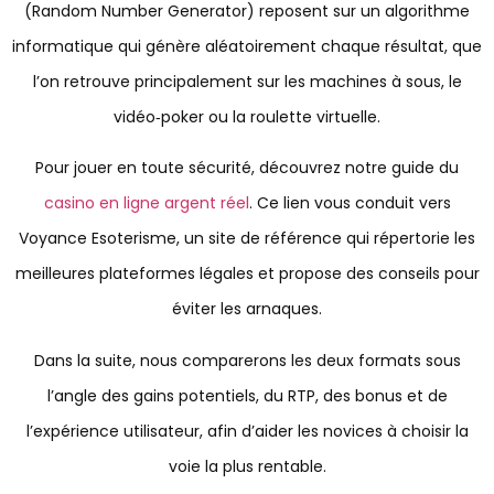
(Random Number Generator) reposent sur un algorithme
informatique qui génère aléatoirement chaque résultat, que
l’on retrouve principalement sur les machines à sous, le
vidéo‑poker ou la roulette virtuelle.
Pour jouer en toute sécurité, découvrez notre guide du
casino en ligne argent réel
. Ce lien vous conduit vers
Voyance Esoterisme, un site de référence qui répertorie les
meilleures plateformes légales et propose des conseils pour
éviter les arnaques.
Dans la suite, nous comparerons les deux formats sous
l’angle des gains potentiels, du RTP, des bonus et de
l’expérience utilisateur, afin d’aider les novices à choisir la
voie la plus rentable.