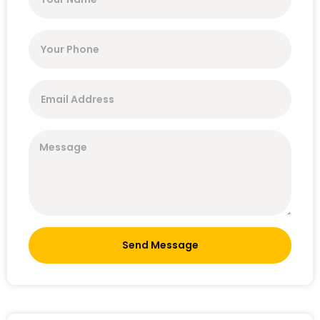
Send Message