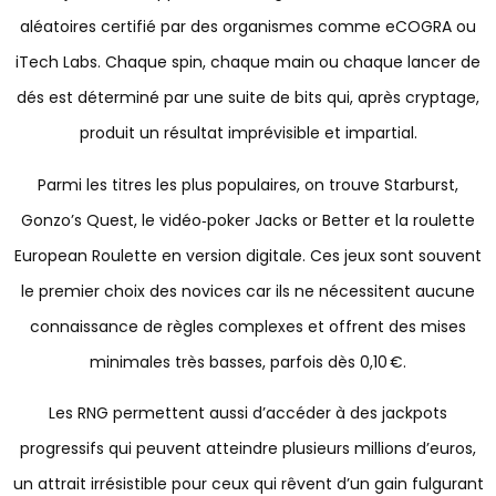
aléatoires certifié par des organismes comme eCOGRA ou
iTech Labs. Chaque spin, chaque main ou chaque lancer de
dés est déterminé par une suite de bits qui, après cryptage,
produit un résultat imprévisible et impartial.
Parmi les titres les plus populaires, on trouve Starburst,
Gonzo’s Quest, le vidéo‑poker Jacks or Better et la roulette
European Roulette en version digitale. Ces jeux sont souvent
le premier choix des novices car ils ne nécessitent aucune
connaissance de règles complexes et offrent des mises
minimales très basses, parfois dès 0,10 €.
Les RNG permettent aussi d’accéder à des jackpots
progressifs qui peuvent atteindre plusieurs millions d’euros,
un attrait irrésistible pour ceux qui rêvent d’un gain fulgurant