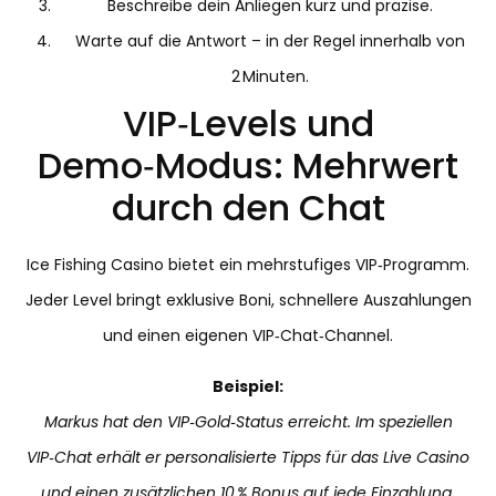
Beschreibe dein Anliegen kurz und präzise.
Warte auf die Antwort – in der Regel innerhalb von
2 Minuten.
VIP‑Levels und
Demo‑Modus: Mehrwert
durch den Chat
Ice Fishing Casino bietet ein mehrstufiges VIP‑Programm.
Jeder Level bringt exklusive Boni, schnellere Auszahlungen
und einen eigenen VIP‑Chat‑Channel.
Beispiel:
Markus hat den VIP‑Gold‑Status erreicht. Im speziellen
VIP‑Chat erhält er personalisierte Tipps für das
Live Casino
und einen zusätzlichen 10 % Bonus auf jede Einzahlung.