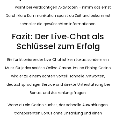
warnt bei verdächtigen Aktivitäten – nimm das ernst.
Durch klare Kommunikation sparst du Zeit und bekommst
schneller die gewünschten Informationen.
Fazit: Der Live‑Chat als
Schlüssel zum Erfolg
Ein funktionierender Live‑Chat ist kein Luxus, sondern ein
Muss für jedes seriöse Online‑Casino. Im Ice Fishing Casino
wird er zu einem echten Vorteil: schnelle Antworten,
deutschsprachiger Service und direkte Unterstützung bei
Bonus‑ und Auszahlungsfragen.
Wenn du ein Casino suchst, das schnelle Auszahlungen,
transparenten Bonus ohne Einzahlung und einen