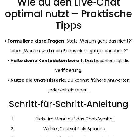
Wie du den Live‑Chat
optimal nutzt – Praktische
Tipps
•
Formuliere klare Fragen.
Statt „Warum geht das nicht?“
lieber „Warum wird mein Bonus nicht gutgeschrieben?“
•
Halte deine Kontodaten bereit.
Das beschleunigt die
Verifizierung.
•
Nutze die Chat‑Historie.
Du kannst frühere Antworten
jederzeit einsehen.
Schritt‑für‑Schritt‑Anleitung
Klicke im Menü auf das Chat‑Symbol.
Wähle „Deutsch“ als Sprache.