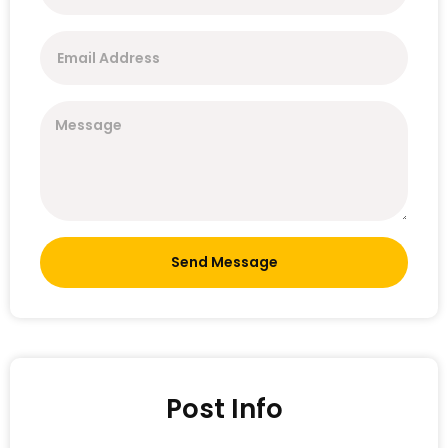
Send Message
Post Info