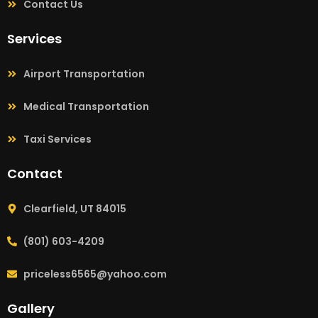
Contact Us
Services
Airport Transportation
Medical Transportation
Taxi Services
Contact
Clearfield, UT 84015
(801) 603-4209
priceless6565@yahoo.com
Gallery