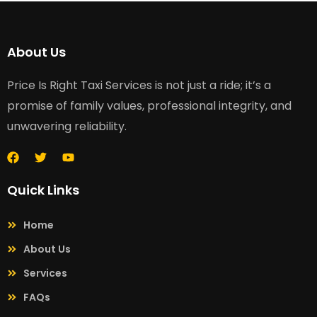
About Us
Price Is Right Taxi Services is not just a ride; it’s a
promise of family values, professional integrity, and
unwavering reliability.
Quick Links
Home
About Us
Services
FAQs