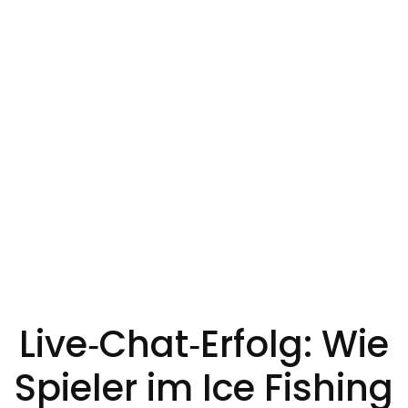
Live‑Chat‑Erfolg: Wie Spieler Im
Ice Fishing Casino Über Den Chat
Gewinnen Und Bleiben
Live‑Chat‑Erfolg: Wie
Spieler im Ice Fishing