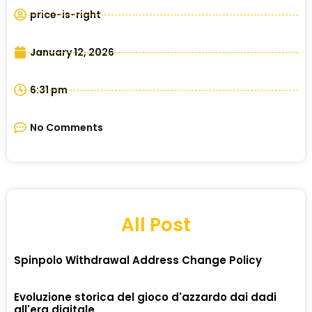
price-is-right
January 12, 2026
6:31 pm
No Comments
All Post
Spinpolo Withdrawal Address Change Policy
Evoluzione storica del gioco d'azzardo dai dadi
all'era digitale