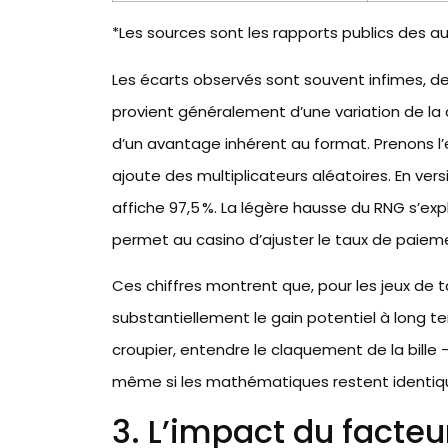
*Les sources sont les rapports publics des a
Les écarts observés sont souvent infimes, de
provient généralement d’une variation de la 
d’un avantage inhérent au format. Prenons 
ajoute des multiplicateurs aléatoires. En versi
affiche 97,5 %. La légère hausse du RNG s’exp
permet au casino d’ajuster le taux de paiem
Ces chiffres montrent que, pour les jeux de t
substantiellement le gain potentiel à long t
croupier, entendre le claquement de la bille –
même si les mathématiques restent identiq
3. L’impact du facte