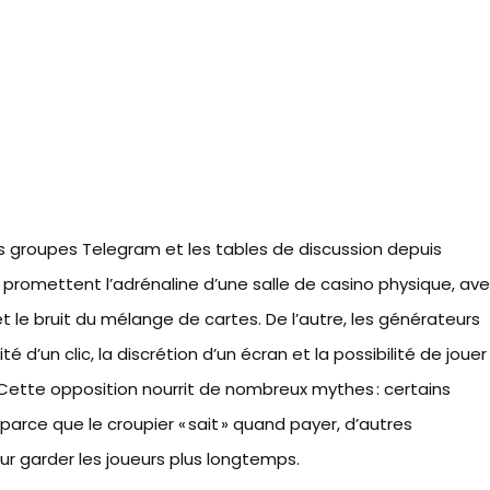
les groupes Telegram et les tables de discussion depuis
ct promettent l’adrénaline d’une salle de casino physique, av
et le bruit du mélange de cartes. De l’autre, les générateurs
 d’un clic, la discrétion d’un écran et la possibilité de jouer
. Cette opposition nourrit de nombreux mythes : certains
 parce que le croupier « sait » quand payer, d’autres
r garder les joueurs plus longtemps.