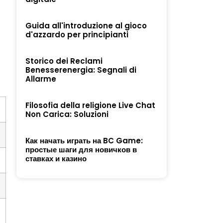
Guida all'introduzione al gioco
d'azzardo per principianti
Storico dei Reclami
Benesserenergia: Segnali di
Allarme
Filosofia della religione Live Chat
Non Carica: Soluzioni
Как начать играть на BC Game:
простые шаги для новичков в
ставках и казино