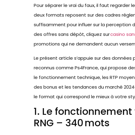
Pour séparer le vrai du faux, il faut regarder
deux formats reposent sur des cadres réglem
suffisamment pour influer sur la perception d
des offres sans dépôt, cliquez sur
casino san
promotions qui ne demandent aucun versement
Le présent article s’appuie sur des données p
reconnus comme Ps4France, qui propose des 
le fonctionnement technique, les RTP moyens, 
des bonus et les tendances du marché 2024‑202
le format qui correspond le mieux à votre sty
1. Le fonctionnement 
RNG – 340 mots