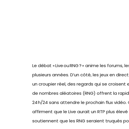
Le débat « Live ou RNG ? » anime les forums, 
plusieurs années. D’un côté, les jeux en dire
un croupier réel, des regards qui se croisent 
de nombres aléatoires (RNG) offrent la rapidité
24 h/24 sans attendre le prochain flux vidéo
affirment que le Live aurait un RTP plus élevé
soutiennent que les RNG seraient truqués pou