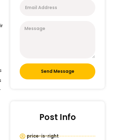
ir
s
Send Message
s
r
Post Info
price-is-right