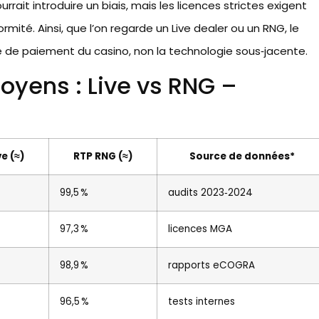
it introduire un biais, mais les licences strictes exigent
ité. Ainsi, que l’on regarde un Live dealer ou un RNG, le
e de paiement du casino, non la technologie sous‑jacente.
oyens : Live vs RNG –
ve (≈)
RTP RNG (≈)
Source de données*
99,5 %
audits 2023‑2024
97,3 %
licences MGA
98,9 %
rapports eCOGRA
96,5 %
tests internes