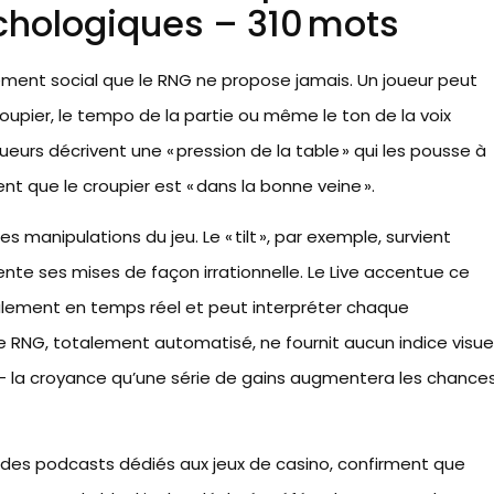
ychologiques – 310 mots
lément social que le RNG ne propose jamais. Un joueur peut
croupier, le tempo de la partie ou même le ton de la voix
ueurs décrivent une « pression de la table » qui les pousse à
ent que le croupier est « dans la bonne veine ».
s manipulations du jeu. Le « tilt », par exemple, survient
ente ses mises de façon irrationnelle. Le Live accentue ce
ulement en temps réel et peut interpréter chaque
RNG, totalement automatisé, ne fournit aucun indice visuel
 » – la croyance qu’une série de gains augmentera les chance
s des podcasts dédiés aux jeux de casino, confirment que