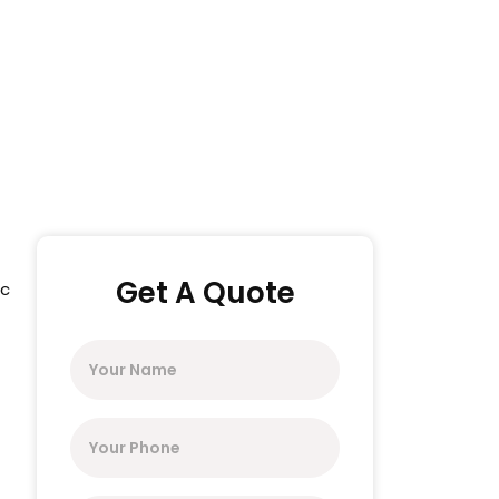
Get A Quote
ec