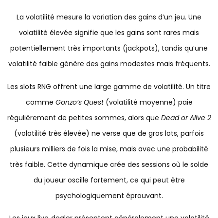
La volatilité mesure la variation des gains d’un jeu. Une
volatilité élevée signifie que les gains sont rares mais
potentiellement très importants (jackpots), tandis qu’une
volatilité faible génère des gains modestes mais fréquents.
Les slots RNG offrent une large gamme de volatilité. Un titre
comme
Gonzo’s Quest
(volatilité moyenne) paie
régulièrement de petites sommes, alors que
Dead or Alive 2
(volatilité très élevée) ne verse que de gros lots, parfois
plusieurs milliers de fois la mise, mais avec une probabilité
très faible. Cette dynamique crée des sessions où le solde
du joueur oscille fortement, ce qui peut être
psychologiquement éprouvant.