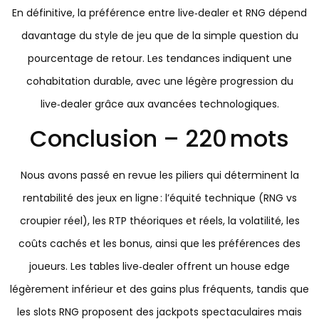
En définitive, la préférence entre live‑dealer et RNG dépend
davantage du style de jeu que de la simple question du
pourcentage de retour. Les tendances indiquent une
cohabitation durable, avec une légère progression du
live‑dealer grâce aux avancées technologiques.
Conclusion – 220 mots
Nous avons passé en revue les piliers qui déterminent la
rentabilité des jeux en ligne : l’équité technique (RNG vs
croupier réel), les RTP théoriques et réels, la volatilité, les
coûts cachés et les bonus, ainsi que les préférences des
joueurs. Les tables live‑dealer offrent un house edge
légèrement inférieur et des gains plus fréquents, tandis que
les slots RNG proposent des jackpots spectaculaires mais