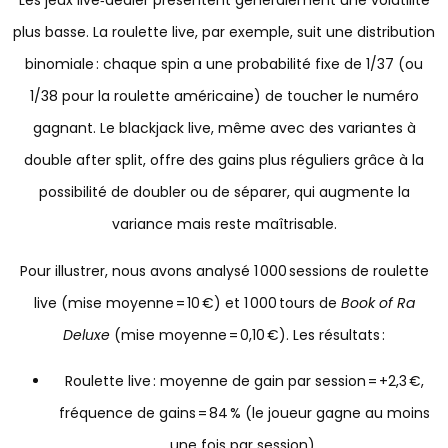
Les jeux live‑dealer présentent généralement une volatilité
plus basse. La roulette live, par exemple, suit une distribution
binomiale : chaque spin a une probabilité fixe de 1/37 (ou
1/38 pour la roulette américaine) de toucher le numéro
gagnant. Le blackjack live, même avec des variantes à
double after split, offre des gains plus réguliers grâce à la
possibilité de doubler ou de séparer, qui augmente la
variance mais reste maîtrisable.
Pour illustrer, nous avons analysé 1 000 sessions de roulette
live (mise moyenne = 10 €) et 1 000 tours de
Book of Ra
Deluxe
(mise moyenne = 0,10 €). Les résultats :
Roulette live : moyenne de gain par session = +2,3 €,
fréquence de gains = 84 % (le joueur gagne au moins
une fois par session).