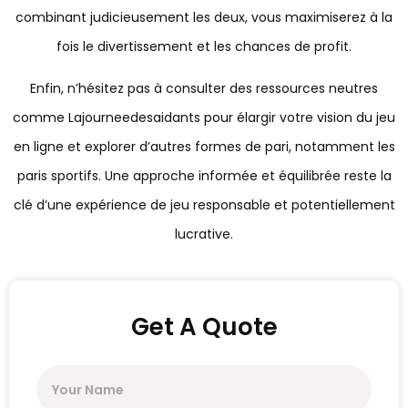
combinant judicieusement les deux, vous maximiserez à la
fois le divertissement et les chances de profit.
Enfin, n’hésitez pas à consulter des ressources neutres
comme Lajourneedesaidants pour élargir votre vision du jeu
en ligne et explorer d’autres formes de pari, notamment les
paris sportifs. Une approche informée et équilibrée reste la
clé d’une expérience de jeu responsable et potentiellement
lucrative.
Get A Quote