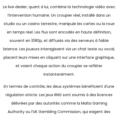
Le live‑dealer, quant à lui, combine la technologie vidéo avec
l’intervention humaine. Un croupier réel, installé dans un
studio ou un casino terrestre, manipule les cartes ou la roue
en temps réel. Les flux sont encodés en haute définition,
souvent en 1080p, et diffusés via des serveurs à faible
latence. Les joueurs interagissent via un chat texte ou vocal,
placent leurs mises en cliquant sur une interface graphique,
et voient chaque action du croupier se refléter
instantanément.
En termes de contrôle, les deux systèmes bénéficient d’une
régulation stricte. Les jeux RNG sont soumis à des licences
délivrées par des autorités comme la Malta Gaming
Authority ou l’UK Gambling Commission, qui exigent des