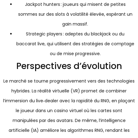
Jackpot hunters : joueurs qui misent de petites
sommes sur des slots à volatilité élevée, espérant un
gain massif.
Strategic players : adeptes du blackjack ou du
baccarat live, qui utilisent des stratégies de comptage
ou de mise progressive.
Perspectives d’évolution
Le marché se tourne progressivement vers des technologies
hybrides. La réalité virtuelle (VR) promet de combiner
l’immersion du live‑dealer avec la rapidité du RNG, en plaçant
le joueur dans un casino virtuel où les cartes sont
manipulées par des avatars. De même, l’intelligence
artificielle (IA) améliore les algorithmes RNG, rendant les