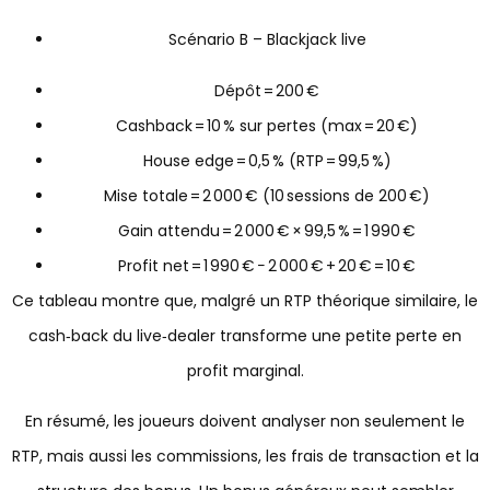
Scénario B – Blackjack live
Dépôt = 200 €
Cashback = 10 % sur pertes (max = 20 €)
House edge = 0,5 % (RTP = 99,5 %)
Mise totale = 2 000 € (10 sessions de 200 €)
Gain attendu = 2 000 € × 99,5 % = 1 990 €
Profit net = 1 990 € − 2 000 € + 20 € = 10 €
Ce tableau montre que, malgré un RTP théorique similaire, le
cash‑back du live‑dealer transforme une petite perte en
profit marginal.
En résumé, les joueurs doivent analyser non seulement le
RTP, mais aussi les commissions, les frais de transaction et la