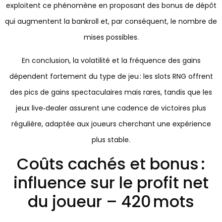
exploitent ce phénomène en proposant des bonus de dépôt
qui augmentent la bankroll et, par conséquent, le nombre de
mises possibles.
En conclusion, la volatilité et la fréquence des gains
dépendent fortement du type de jeu : les slots RNG offrent
des pics de gains spectaculaires mais rares, tandis que les
jeux live‑dealer assurent une cadence de victoires plus
régulière, adaptée aux joueurs cherchant une expérience
plus stable.
Coûts cachés et bonus :
influence sur le profit net
du joueur – 420 mots