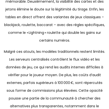
mémorable. Deuxièmement, la visibilité des cartes et des
jetons élimine le doute sur la légitimité du tirage. Enfin, les
tables en direct offrent des variantes de jeux classiques –
blackjack, roulette, baccarat – avec des règles spécifiques,
comme le « Lightning » roulette qui double les gains sur
certains numéros.
Malgré ces atouts, les modèles traditionnels restent limités.
Les serveurs centralisés contrôlent le flux vidéo et les
données de jeu, ce qui rend les audits internes difficiles à
vérifier pour le joueur moyen. De plus, les coûts d’audit
externes, parfois supérieurs à 100 000 €, sont répercutés
sous forme de commissions plus élevées. Cette opacité
pousse une partie de la communauté à chercher des
alternatives plus transparentes, notamment dans le