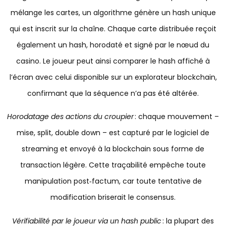
mélange les cartes, un algorithme génère un hash unique
qui est inscrit sur la chaîne. Chaque carte distribuée reçoit
également un hash, horodaté et signé par le nœud du
casino. Le joueur peut ainsi comparer le hash affiché à
l’écran avec celui disponible sur un explorateur blockchain,
confirmant que la séquence n’a pas été altérée.
Horodatage des actions du croupier
: chaque mouvement –
mise, split, double down – est capturé par le logiciel de
streaming et envoyé à la blockchain sous forme de
transaction légère. Cette traçabilité empêche toute
manipulation post‑factum, car toute tentative de
modification briserait le consensus.
Vérifiabilité par le joueur via un hash public
: la plupart des