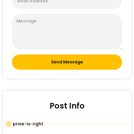
Send Message
Post Info
price-is-right