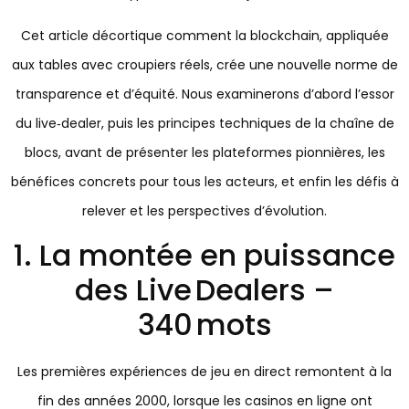
Cet article décortique comment la blockchain, appliquée
aux tables avec croupiers réels, crée une nouvelle norme de
transparence et d’équité. Nous examinerons d’abord l’essor
du live‑dealer, puis les principes techniques de la chaîne de
blocs, avant de présenter les plateformes pionnières, les
bénéfices concrets pour tous les acteurs, et enfin les défis à
relever et les perspectives d’évolution.
1. La montée en puissance
des Live Dealers –
340 mots
Les premières expériences de jeu en direct remontent à la
fin des années 2000, lorsque les casinos en ligne ont