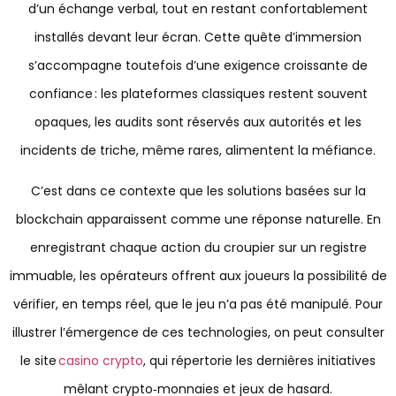
d’un échange verbal, tout en restant confortablement
installés devant leur écran. Cette quête d’immersion
s’accompagne toutefois d’une exigence croissante de
confiance : les plateformes classiques restent souvent
opaques, les audits sont réservés aux autorités et les
incidents de triche, même rares, alimentent la méfiance.
C’est dans ce contexte que les solutions basées sur la
blockchain apparaissent comme une réponse naturelle. En
enregistrant chaque action du croupier sur un registre
immuable, les opérateurs offrent aux joueurs la possibilité de
vérifier, en temps réel, que le jeu n’a pas été manipulé. Pour
illustrer l’émergence de ces technologies, on peut consulter
le site
casino crypto
, qui répertorie les dernières initiatives
mêlant crypto‑monnaies et jeux de hasard.