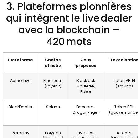
3. Plateformes pionnières
qui intègrent le live dealer
avec la blockchain –
420 mots
Plateforme
Chaîne
Jeux
Tokenisatio
utilisée
proposés
AetherLive
Ethereum
Blackjack,
Jeton AETH
(Layer 2)
Roulette,
(staking)
Poker
BlockDealer
Solana
Baccarat,
Token BDL
Dragon‑Tiger
(gouvernance
ZeroPlay
Polygon
Live‑Slot,
Jeton ZP