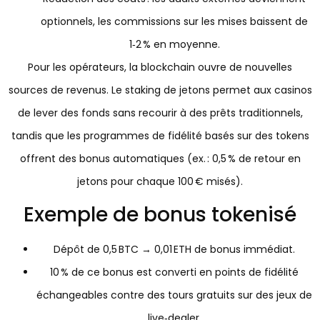
optionnels, les commissions sur les mises baissent de
1‑2 % en moyenne.
Pour les opérateurs, la blockchain ouvre de nouvelles
sources de revenus. Le staking de jetons permet aux casinos
de lever des fonds sans recourir à des prêts traditionnels,
tandis que les programmes de fidélité basés sur des tokens
offrent des bonus automatiques (ex. : 0,5 % de retour en
jetons pour chaque 100 € misés).
Exemple de bonus tokenisé
Dépôt de 0,5 BTC → 0,01 ETH de bonus immédiat.
10 % de ce bonus est converti en points de fidélité
échangeables contre des tours gratuits sur des jeux de
live‑dealer.