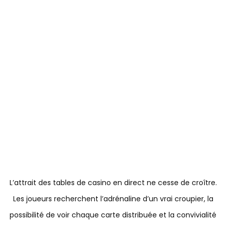
Live Dealers Et Blockchain :
Comment La Transparence
Redéfinit Le Jeu En‑ligne
L’attrait des tables de casino en direct ne cesse de croître.
Les joueurs recherchent l’adrénaline d’un vrai croupier, la
possibilité de voir chaque carte distribuée et la convivialité