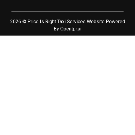
2026 © Price Is Right Taxi Services Website Powered
By
Opentpr.ai