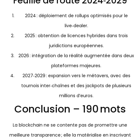
Feuille de route 2024‑2029
2024 : déploiement de rollups optimisés pour le
live‑dealer.
2025 : obtention de licences hybrides dans trois
juridictions européennes.
2026 : intégration de la réalité augmentée dans deux
plateformes majeures.
2027‑2029 : expansion vers le métavers, avec des
tournois inter‑chaînes et des jackpots de plusieurs
millions d’euros.
Conclusion – 190 mots
La blockchain ne se contente pas de promettre une
meilleure transparence ; elle la matérialise en inscrivant