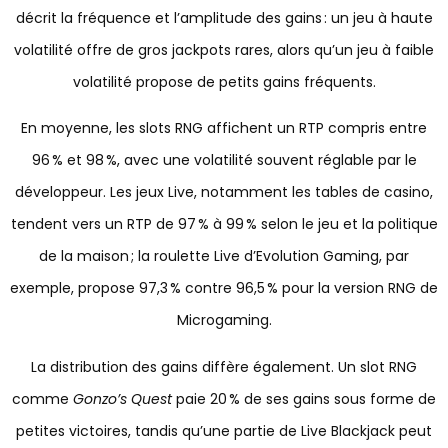
décrit la fréquence et l’amplitude des gains : un jeu à haute
volatilité offre de gros jackpots rares, alors qu’un jeu à faible
volatilité propose de petits gains fréquents.
En moyenne, les slots RNG affichent un RTP compris entre
96 % et 98 %, avec une volatilité souvent réglable par le
développeur. Les jeux Live, notamment les tables de casino,
tendent vers un RTP de 97 % à 99 % selon le jeu et la politique
de la maison ; la roulette Live d’Evolution Gaming, par
exemple, propose 97,3 % contre 96,5 % pour la version RNG de
Microgaming.
La distribution des gains diffère également. Un slot RNG
comme
Gonzo’s Quest
paie 20 % de ses gains sous forme de
petites victoires, tandis qu’une partie de Live Blackjack peut