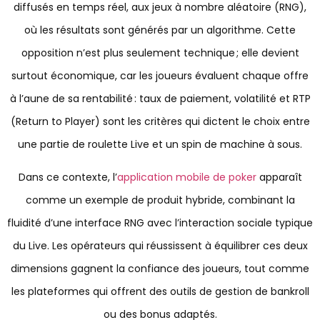
diffusés en temps réel, aux jeux à nombre aléatoire (RNG),
où les résultats sont générés par un algorithme. Cette
opposition n’est plus seulement technique ; elle devient
surtout économique, car les joueurs évaluent chaque offre
à l’aune de sa rentabilité : taux de paiement, volatilité et RTP
(Return to Player) sont les critères qui dictent le choix entre
une partie de roulette Live et un spin de machine à sous.
Dans ce contexte, l’
application mobile de poker
apparaît
comme un exemple de produit hybride, combinant la
fluidité d’une interface RNG avec l’interaction sociale typique
du Live. Les opérateurs qui réussissent à équilibrer ces deux
dimensions gagnent la confiance des joueurs, tout comme
les plateformes qui offrent des outils de gestion de bankroll
ou des bonus adaptés.