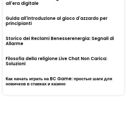
all'era digitale
Guida all'introduzione al gioco d'azzardo per
principianti
Storico dei Reclami Benesserenergia: Segnali di
Allarme
Filosofia della religione Live Chat Non Carica:
Soluzioni
Как начать играть на BC Game: простые шаги для
новичков в ставках и казино