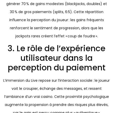
générer 70 % de gains modestes (blackjacks, doubles) et
30 % de gros paiements (splits, 6:5). Cette répartition
influence la perception du joueur : les gains fréquents
renforcent le sentiment de progression, alors que les
jackpots rares créent l’effet « coup de foudre ».
3. Le rôle de l’expérience
utilisateur dans la
perception du paiement
L’immersion du Live repose sur l’interaction sociale : le joueur
voit le croupier, échange des messages, et ressent
l’ambiance d’un vrai casino. Cette proximité psychologique
augmente la propension à prendre des risques plus élevés,
car le gain est perçu comme plus « authentique ».