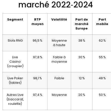
marché 2022‑2024
Segment
RTP
Volatilité
Part de
Part
moyen
marché
mobile
Europe
Slots RNG
96,5 %
Moyenne
38 %
62 %
à haute
Live
97,8 %
Faible à
30 %
55 %
Casino
moyenne
(croupier)
Live Poker
98,1 %
Faible
12 %
48 %
(tables)
Autres Live
97,4 %
Moyenne
20 %
50 %
(baccarat,
roulette)