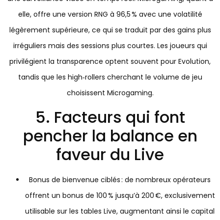
elle, offre une version RNG à 96,5 % avec une volatilité
légèrement supérieure, ce qui se traduit par des gains plus
irréguliers mais des sessions plus courtes. Les joueurs qui
privilégient la transparence optent souvent pour Evolution,
tandis que les high‑rollers cherchant le volume de jeu
choisissent Microgaming.
5. Facteurs qui font
pencher la balance en
faveur du Live
Bonus de bienvenue ciblés : de nombreux opérateurs
offrent un bonus de 100 % jusqu’à 200 €, exclusivement
utilisable sur les tables Live, augmentant ainsi le capital