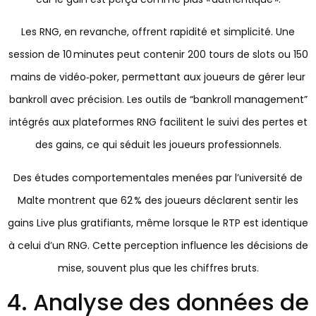
Les RNG, en revanche, offrent rapidité et simplicité. Une
session de 10 minutes peut contenir 200 tours de slots ou 150
mains de vidéo‑poker, permettant aux joueurs de gérer leur
bankroll avec précision. Les outils de “bankroll management”
intégrés aux plateformes RNG facilitent le suivi des pertes et
des gains, ce qui séduit les joueurs professionnels.
Des études comportementales menées par l’université de
Malte montrent que 62 % des joueurs déclarent sentir les
gains Live plus gratifiants, même lorsque le RTP est identique
à celui d’un RNG. Cette perception influence les décisions de
mise, souvent plus que les chiffres bruts.
4. Analyse des données de