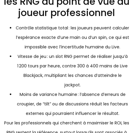
les RNG du point de vue du
joueur professionnel
Contrôle statistique total : les joueurs peuvent calculer
l’espérance exacte d’une main ou d’un spin, ce qui est
impossible avec l’incertitude humaine du Live.
Vitesse de jeu : un slot RNG permet de réaliser jusqu’à
1 200 tours par heure, contre 300 à 400 mains de Live
Blackjack, multipliant les chances d’atteindre le
jackpot.
Moins de variance humaine : l’absence d’erreurs de
croupier, de “tilt” ou de discussions réduit les facteurs
externes qui pourraient influencer le résultat.
Pour les professionnels qui cherchent à maximiser le ROI, les
RNG restent la référence, surtout lorsqu’ils sont associés à