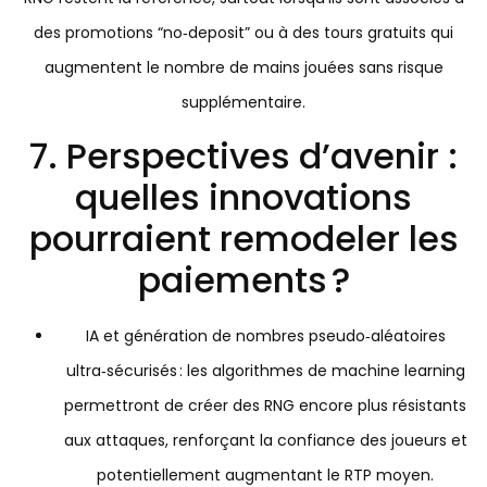
des promotions “no‑deposit” ou à des tours gratuits qui
augmentent le nombre de mains jouées sans risque
supplémentaire.
7. Perspectives d’avenir :
quelles innovations
pourraient remodeler les
paiements ?
IA et génération de nombres pseudo‑aléatoires
ultra‑sécurisés : les algorithmes de machine learning
permettront de créer des RNG encore plus résistants
aux attaques, renforçant la confiance des joueurs et
potentiellement augmentant le RTP moyen.