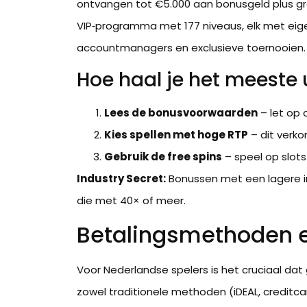
ontvangen tot €5.000 aan bonusgeld plus gra
VIP‑programma met 177 niveaus, elk met eigen
accountmanagers en exclusieve toernooien.
Hoe haal je het meeste 
Lees de bonusvoorwaarden
– let op 
Kies spellen met hoge RTP
– dit verko
Gebruik de free spins
– speel op slots
Industry Secret:
Bonussen met een lagere in
die met 40× of meer.
Betalingsmethoden e
Voor Nederlandse spelers is het cruciaal dat
zowel traditionele methoden (iDEAL, creditca