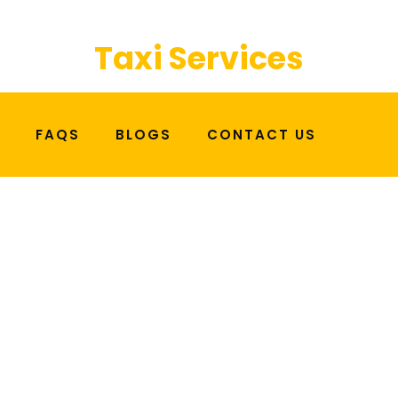
Price Is Right
Taxi Services
FAQS
BLOGS
CONTACT US
ius Casino Onder De L
om Dit Platform De N
andaard Voor Nederlan