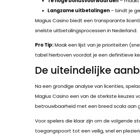
Te hoge bonusvoorwaarden
– maakt 
Langzame uitbetalingen
– bindt je ge
Magius Casino biedt een transparante licent
snelste uitbetalingsprocessen in Nederland.
Pro Tip:
Maak een lijst van je prioriteiten (s
tabel hierboven voordat je een definitieve k
De uiteindelijke aan
Na een grondige analyse van licenties, spela
Magius Casino een van de sterkste keuzes v
betrouwbaarheid met een breed scala aan g
Voor spelers die klaar zijn om de volgende s
toegangspoort tot een veilig, snel en plezier