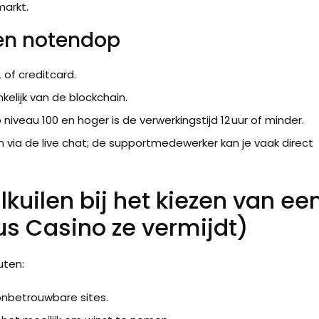
markt.
een notendop
AL of creditcard.
ankelijk van de blockchain.
 niveau 100 en hoger is de verwerkingstijd 12 uur of minder.
n via de live chat; de supportmedewerker kan je vaak direct
uilen bij het kiezen van ee
s Casino ze vermijdt)
uten:
 onbetrouwbare sites.