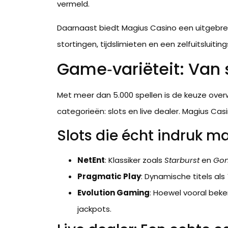
vermeld.
Daarnaast biedt Magius Casino een uitgebre
stortingen, tijdslimieten en een zelfuitsluitin
Game‑variëteit: Van sl
Met meer dan 5.000 spellen is de keuze ove
categorieën: slots en live dealer. Magius Casi
Slots die écht indruk m
NetEnt
: Klassiker zoals
Starburst
en
Gon
Pragmatic Play
: Dynamische titels als
Evolution Gaming
: Hoewel vooral beke
jackpots.