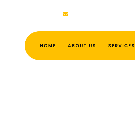
priceless6565@yahoo.com
HOME
ABOUT US
SERVICES
Mag
Waar
St