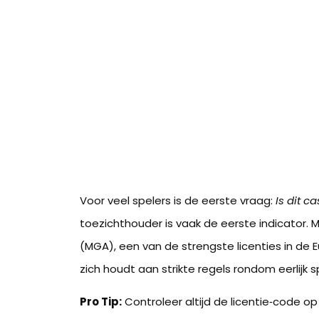
Voor veel spelers is de eerste vraag:
Is dit ca
toezichthouder is vaak de eerste indicator.
(MGA), een van de strengste licenties in de 
zich houdt aan strikte regels rondom eerlijk 
Pro Tip:
Controleer altijd de licentie‑code op