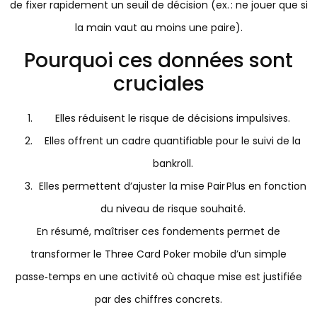
de fixer rapidement un seuil de décision (ex. : ne jouer que si
la main vaut au moins une paire).
Pourquoi ces données sont
cruciales
Elles réduisent le risque de décisions impulsives.
Elles offrent un cadre quantifiable pour le suivi de la
bankroll.
Elles permettent d’ajuster la mise Pair Plus en fonction
du niveau de risque souhaité.
En résumé, maîtriser ces fondements permet de
transformer le Three Card Poker mobile d’un simple
passe‑temps en une activité où chaque mise est justifiée
par des chiffres concrets.