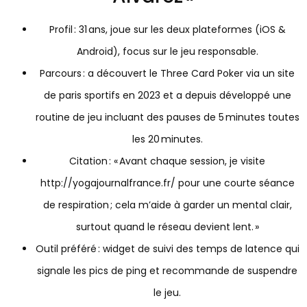
Profil : 31 ans, joue sur les deux plateformes (iOS &
Android), focus sur le jeu responsable.
Parcours : a découvert le Three Card Poker via un site
de paris sportifs en 2023 et a depuis développé une
routine de jeu incluant des pauses de 5 minutes toutes
les 20 minutes.
Citation : « Avant chaque session, je visite
http://yogajournalfrance.fr/ pour une courte séance
de respiration ; cela m’aide à garder un mental clair,
surtout quand le réseau devient lent. »
Outil préféré : widget de suivi des temps de latence qui
signale les pics de ping et recommande de suspendre
le jeu.