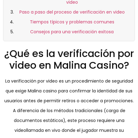
video
Paso a paso del proceso de verificación en video
Tiempos típicos y problemas comunes
Consejos para una verificación exitosa
¿Qué es la verificación por
video en Malina Casino?
La verificación por video es un procedimiento de seguridad
que exige Malina casino para confirmar la identidad de sus
usuarios antes de permitir retiros o acceder a promociones.
A diferencia de los métodos tradicionales (carga de
documentos estáticos), este proceso requiere una
videollamada en vivo donde el jugador muestra su