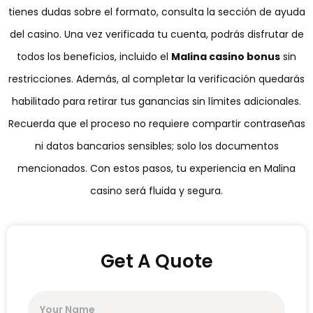
tienes dudas sobre el formato, consulta la sección de ayuda
del casino. Una vez verificada tu cuenta, podrás disfrutar de
todos los beneficios, incluido el
Malina casino bonus
sin
restricciones. Además, al completar la verificación quedarás
habilitado para retirar tus ganancias sin límites adicionales.
Recuerda que el proceso no requiere compartir contraseñas
ni datos bancarios sensibles; solo los documentos
mencionados. Con estos pasos, tu experiencia en Malina
casino será fluida y segura.
Get A Quote