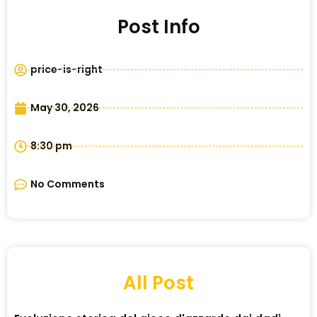
Post Info
price-is-right
May 30, 2026
8:30 pm
No Comments
All Post