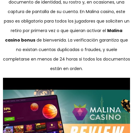
documento de identidad, su rostro y, en ocasiones, una
captura de pantalla de su cuenta. En Malina casino, este
paso es obligatorio para todos los jugadores que soliciten un
retiro por primera vez o que quieran activar el
Malina
casino bonus
de bienvenida. La verificación garantiza que
no existan cuentas duplicadas o fraudes, y suele
completarse en menos de 24 horas si todos los documentos
están en orden.