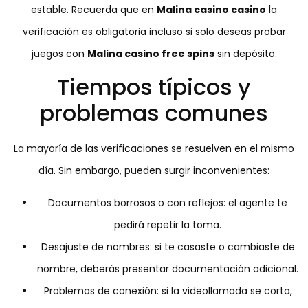
estable. Recuerda que en
Malina casino casino
la
verificación es obligatoria incluso si solo deseas probar
juegos con
Malina casino free spins
sin depósito.
Tiempos típicos y
problemas comunes
La mayoría de las verificaciones se resuelven en el mismo
día. Sin embargo, pueden surgir inconvenientes:
Documentos borrosos o con reflejos: el agente te
pedirá repetir la toma.
Desajuste de nombres: si te casaste o cambiaste de
nombre, deberás presentar documentación adicional.
Problemas de conexión: si la videollamada se corta,