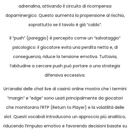
adrenalina, attivando il circuito di ricompensa
dopaminergico. Questo aumenta la propensione al rischio,
soprattutto se il tavolo è già “caldo”.
Il “push” (pareggio) è percepito come un “salvataggio”
psicologico: il giocatore evita una perdita netta e, di
conseguenza, riduce la tensione emotiva. Tuttavia,
l’abitudine a cercare push può portare a una strategia
difensiva eccessiva.
Un’analisi delle chat live di casinò online mostra che i termini
“margin” e “edge” sono usati principalmente da giocatori
che monitorano l’RTP (Return to Player) e la volatilità delle
slot. Questi vocaboli introducono un approccio più analitico,
riducendo l’impulso emotivo e favorendo decisioni basate su