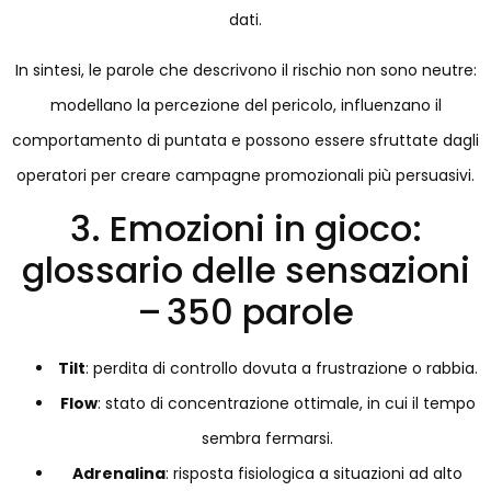
dati.
In sintesi, le parole che descrivono il rischio non sono neutre:
modellano la percezione del pericolo, influenzano il
comportamento di puntata e possono essere sfruttate dagli
operatori per creare campagne promozionali più persuasivi.
3. Emozioni in gioco:
glossario delle sensazioni
– 350 parole
Tilt
: perdita di controllo dovuta a frustrazione o rabbia.
Flow
: stato di concentrazione ottimale, in cui il tempo
sembra fermarsi.
Adrenalina
: risposta fisiologica a situazioni ad alto