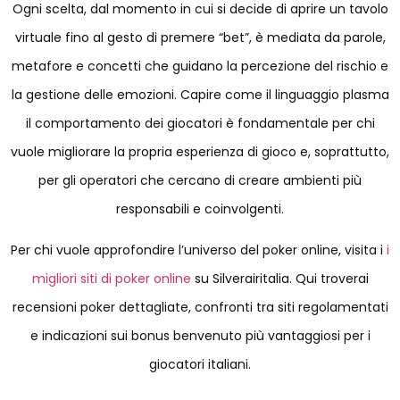
Ogni scelta, dal momento in cui si decide di aprire un tavolo
virtuale fino al gesto di premere “bet”, è mediata da parole,
metafore e concetti che guidano la percezione del rischio e
la gestione delle emozioni. Capire come il linguaggio plasma
il comportamento dei giocatori è fondamentale per chi
vuole migliorare la propria esperienza di gioco e, soprattutto,
per gli operatori che cercano di creare ambienti più
responsabili e coinvolgenti.
Per chi vuole approfondire l’universo del poker online, visita i
i
migliori siti di poker online
su Silverairitalia. Qui troverai
recensioni poker dettagliate, confronti tra siti regolamentati
e indicazioni sui bonus benvenuto più vantaggiosi per i
giocatori italiani.