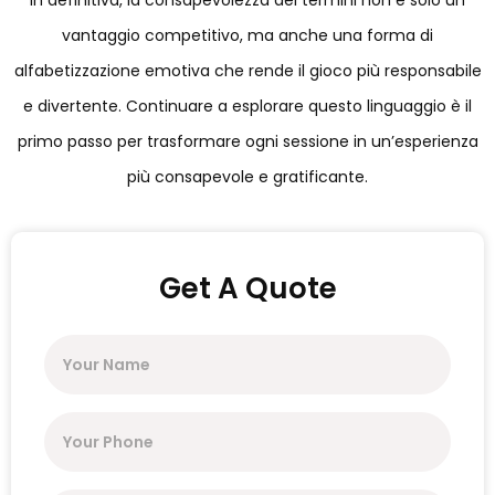
In definitiva, la consapevolezza dei termini non è solo un
vantaggio competitivo, ma anche una forma di
alfabetizzazione emotiva che rende il gioco più responsabile
e divertente. Continuare a esplorare questo linguaggio è il
primo passo per trasformare ogni sessione in un’esperienza
più consapevole e gratificante.
Get A Quote