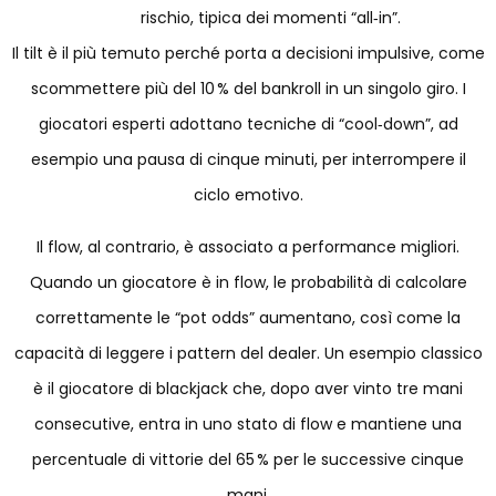
rischio, tipica dei momenti “all‑in”.
Il tilt è il più temuto perché porta a decisioni impulsive, come
scommettere più del 10 % del bankroll in un singolo giro. I
giocatori esperti adottano tecniche di “cool‑down”, ad
esempio una pausa di cinque minuti, per interrompere il
ciclo emotivo.
Il flow, al contrario, è associato a performance migliori.
Quando un giocatore è in flow, le probabilità di calcolare
correttamente le “pot odds” aumentano, così come la
capacità di leggere i pattern del dealer. Un esempio classico
è il giocatore di blackjack che, dopo aver vinto tre mani
consecutive, entra in uno stato di flow e mantiene una
percentuale di vittorie del 65 % per le successive cinque
mani.