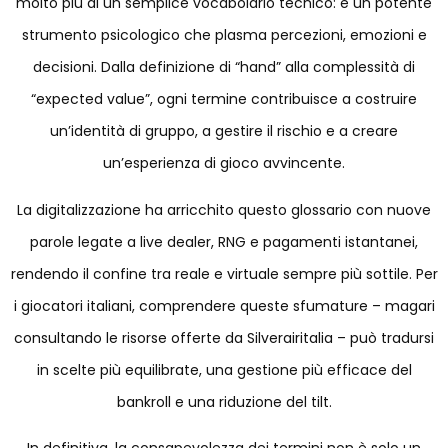
molto più di un semplice vocabolario tecnico: è un potente
strumento psicologico che plasma percezioni, emozioni e
decisioni. Dalla definizione di “hand” alla complessità di
“expected value”, ogni termine contribuisce a costruire
un’identità di gruppo, a gestire il rischio e a creare
un’esperienza di gioco avvincente.
La digitalizzazione ha arricchito questo glossario con nuove
parole legate a live dealer, RNG e pagamenti istantanei,
rendendo il confine tra reale e virtuale sempre più sottile. Per
i giocatori italiani, comprendere queste sfumature – magari
consultando le risorse offerte da Silverairitalia – può tradursi
in scelte più equilibrate, una gestione più efficace del
bankroll e una riduzione del tilt.