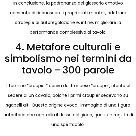
In conclusione, la padronanza del glossario emotivo
consente di riconoscere i propri stati mentali, adottare
strategie di autoregolazione e, infine, migliorare la
performance complessiva al tavolo.
4. Metafore culturali e
simbolismo nei termini da
tavolo – 300 parole
Il termine “croupier” deriva dal francese “croupe”, riferito al
sedere di un cavallo, poiché i primi croupier sedevano su
sgabelli alti. Questa origine evoca l’immagine di una figura
autoritaria che controlla il flusso del gioco, quasi un regista di
uno spettacolo.