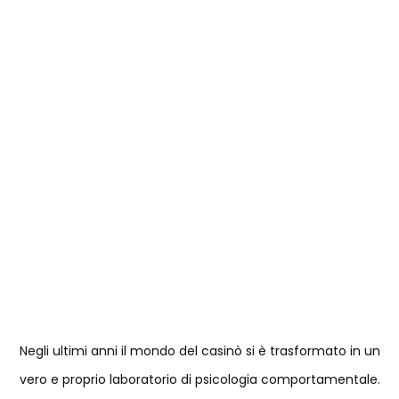
Mente E Carte: Come La
Psicologia Del Giocatore
Influenza Il Linguaggio Dei
Giochi Da Tavolo Nell’iGaming
Negli ultimi anni il mondo del casinò si è trasformato in un
vero e proprio laboratorio di psicologia comportamentale.