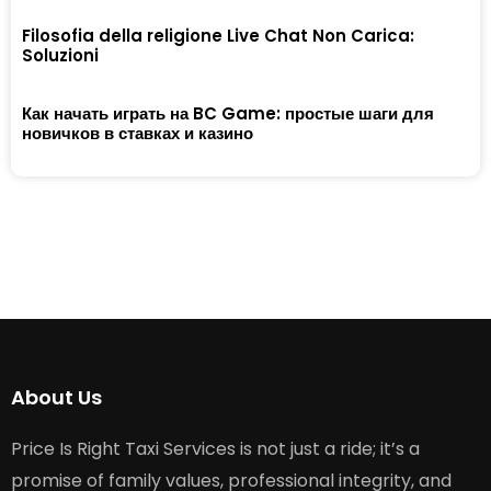
Filosofia della religione Live Chat Non Carica:
Soluzioni
Как начать играть на BC Game: простые шаги для
новичков в ставках и казино
About Us
Price Is Right Taxi Services is not just a ride; it’s a
promise of family values, professional integrity, and