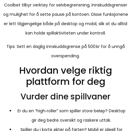
Coolbet tilbyr verktøy for selvbegrensning, innskuddsgrenser
og mulighet for å sette pause på kontoen. Disse funksjonene
er lett tilgjengelige både på desktop og mobil, slik at du alltid
kan holde spillaktiviteten under kontroll.
Tips: Sett en daglig innskuddsgrense på 500 kr for å unngå
overspending.
Hvordan velge riktig
plattform for deg
Vurder dine spillvaner
Er du en “high‑roller” som spiller store beløp? Desktop
gir deg bedre oversikt og raskere uttak.
Spiller du i korte økter på farten? Mobil er ideell for