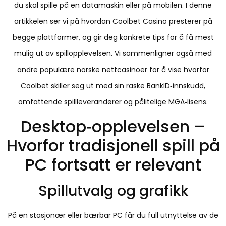
du skal spille på en datamaskin eller på mobilen. I denne
artikkelen ser vi på hvordan Coolbet Casino presterer på
begge plattformer, og gir deg konkrete tips for å få mest
mulig ut av spillopplevelsen. Vi sammenligner også med
andre populære norske nettcasinoer for å vise hvorfor
Coolbet skiller seg ut med sin raske BankID‑innskudd,
omfattende spillleverandører og pålitelige MGA‑lisens.
Desktop‑opplevelsen –
Hvorfor tradisjonell spill på
PC fortsatt er relevant
Spillutvalg og grafikk
På en stasjonær eller bærbar PC får du full utnyttelse av de