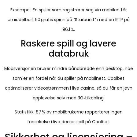
Eksempel: En spiller som registrerer seg via mobilen får
umiddelbart 50 gratis spinn på “Starburst” med en RTP på
96,1 %.
Raskere spill og lavere
databruk
Mobilversjonen bruker mindre båndbredde enn desktop, noe
som er en fordel når du spiller på mobilnett. Coolbet
optimaliserer videostrømmen i live casino, så du får en jevn
opplevelse selv med 3G‑tilkobling.
Statistikk: 87 % av mobilbrukerne rapporterer ingen
forsinkelse i live dealer‑spill på Coolbet.
Sikkerhet og lisensiering –