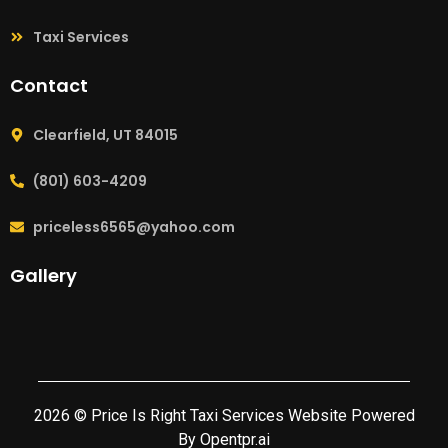
Taxi Services
Contact
Clearfield, UT 84015
(801) 603-4209
priceless6565@yahoo.com
Gallery
2026 © Price Is Right Taxi Services Website Powered
By
Opentpr.ai