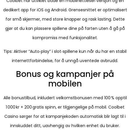
Coolbet har utviklet både en mobilnettleser‑versjon og en
dedikert app for iOS og Android. Grensesnittet er optimalisert
for små skjermer, med store knapper og rask lasting. Dette
gjør at du kan plassere spillene dine på farten uten å gå på
kompromiss med funksjonalitet.
Tips: Aktiver “Auto‑play” i slot‑spillene kun når du har en stabil
internettforbindelse, for å unngå uventede avbrudd.
Bonus og kampanjer på
mobilen
Alle bonustilbud, inkludert velkomstbonusen med 100 % opptil
1 000 kr + 200 gratis spinn, er tilgjengelige på mobil. Coolbet
Casino sørger for at kampanjekoden automatisk blir lagt til i
innskuddet ditt, uavhengig av hvilken enhet du bruker.