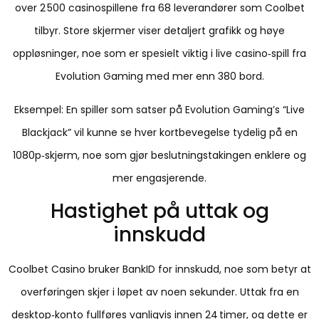
over 2 500 casinospillene fra 68 leverandører som Coolbet
tilbyr. Store skjermer viser detaljert grafikk og høye
oppløsninger, noe som er spesielt viktig i live casino‑spill fra
Evolution Gaming med mer enn 380 bord.
Eksempel: En spiller som satser på Evolution Gaming’s “Live
Blackjack” vil kunne se hver kortbevegelse tydelig på en
1080p‑skjerm, noe som gjør beslutningstakingen enklere og
mer engasjerende.
Hastighet på uttak og
innskudd
Coolbet Casino bruker BankID for innskudd, noe som betyr at
overføringen skjer i løpet av noen sekunder. Uttak fra en
desktop‑konto fullføres vanligvis innen 24 timer, og dette er