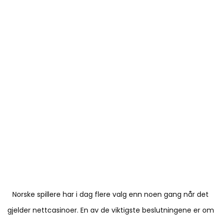
Mobil Vs Desktop På Coolbet
Casino: Hvorfor Du Bør Velge Den
Plattformen Som Passer Din
Spillestil
Norske spillere har i dag flere valg enn noen gang når det
gjelder nettcasinoer. En av de viktigste beslutningene er om