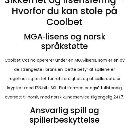
Hvorfor du kan stole på
Coolbet
MGA‑lisens og norsk
språkstøtte
Coolbet Casino opererer under en MGA‑lisens, som er en av
de strengeste i bransjen. Dette betyr at spillene er
regelmessig testet for rettferdighet, og at spillerdata er
kryptert med 128‑bits SSL. Plattformen er også fullstendig
oversatt til norsk, med norsk kundeservice tilgjengelig 24/7.
Ansvarlig spill og
spillerbeskyttelse