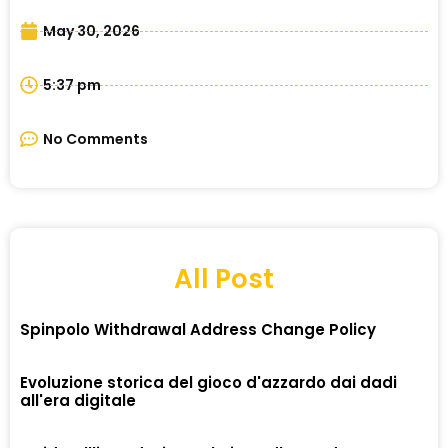
May 30, 2026
5:37 pm
No Comments
All Post
Spinpolo Withdrawal Address Change Policy
Evoluzione storica del gioco d'azzardo dai dadi
all'era digitale