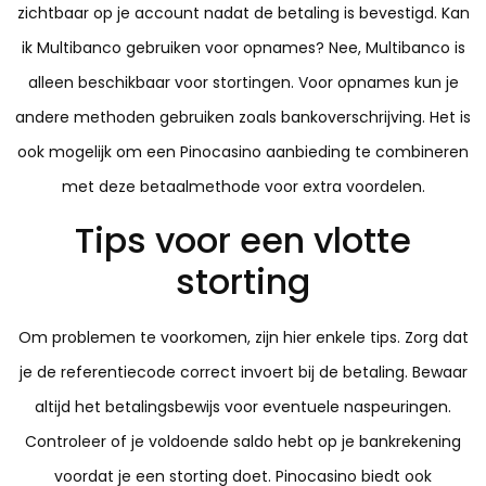
zichtbaar op je account nadat de betaling is bevestigd. Kan
ik Multibanco gebruiken voor opnames? Nee, Multibanco is
alleen beschikbaar voor stortingen. Voor opnames kun je
andere methoden gebruiken zoals bankoverschrijving. Het is
ook mogelijk om een Pinocasino aanbieding te combineren
met deze betaalmethode voor extra voordelen.
Tips voor een vlotte
storting
Om problemen te voorkomen, zijn hier enkele tips. Zorg dat
je de referentiecode correct invoert bij de betaling. Bewaar
altijd het betalingsbewijs voor eventuele naspeuringen.
Controleer of je voldoende saldo hebt op je bankrekening
voordat je een storting doet. Pinocasino biedt ook