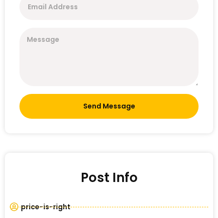
Send Message
Post Info
price-is-right