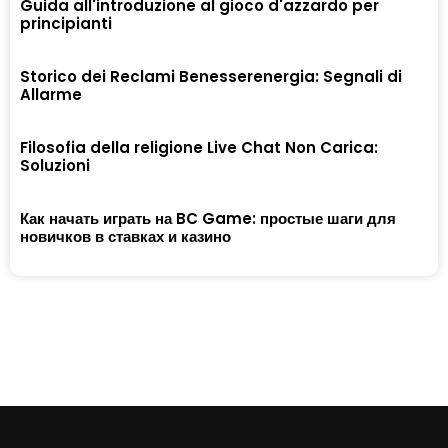
Guida all'introduzione al gioco d'azzardo per
principianti
Storico dei Reclami Benesserenergia: Segnali di
Allarme
Filosofia della religione Live Chat Non Carica:
Soluzioni
Как начать играть на BC Game: простые шаги для
новичков в ставках и казино