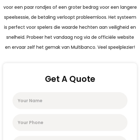
voor een paar rondjes of een groter bedrag voor een langere
speelsessie, de betaling verloopt probleemloos. Het systeem
is perfect voor spelers die waarde hechten aan veiligheid en
snelheid. Probeer het vandaag nog via de officiële website
en ervaar zelf het gemak van Multibanco. Veel speelplezier!
Get A Quote