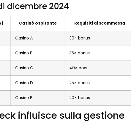
t di dicembre 2024
R)
Casinò ospitante
Requisiti di scommessa
Casino A
30× bonus
Casino B
35× bonus
Casino C
40× bonus
Casino D
25× bonus
Casino E
20× bonus
eck influisce sulla gestione