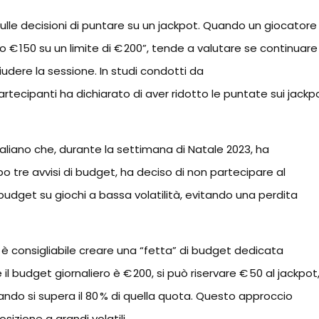
sulle decisioni di puntare su un jackpot. Quando un giocatore
 € 150 su un limite di € 200”, tende a valutare se continuare
udere la sessione. In studi condotti da
tecipanti ha dichiarato di aver ridotto le puntate sui jackp
aliano che, durante la settimana di Natale 2023, ha
o tre avvisi di budget, ha deciso di non partecipare al
 budget su giochi a bassa volatilità, evitando una perdita
, è consigliabile creare una “fetta” di budget dedicata
l budget giornaliero è € 200, si può riservare € 50 al jackpot
do si supera il 80 % di quella quota. Questo approccio
sizione a grandi volatili.