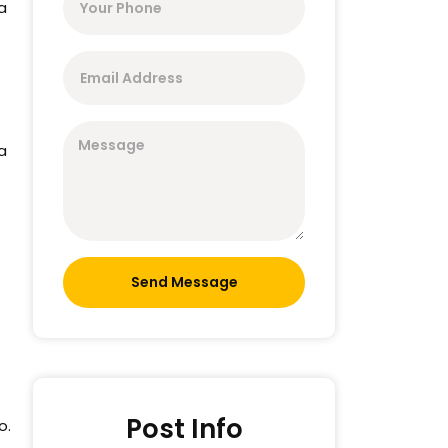
a
a
Send Message
Post Info
o.