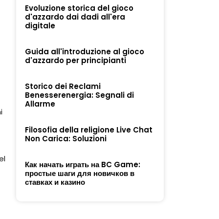
Evoluzione storica del gioco
d'azzardo dai dadi all'era
digitale
Guida all'introduzione al gioco
d'azzardo per principianti
Storico dei Reclami
Benesserenergia: Segnali di
Allarme
i
Filosofia della religione Live Chat
Non Carica: Soluzioni
el
Как начать играть на BC Game:
простые шаги для новичков в
ставках и казино